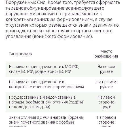
Вооружённых Сил. Кроме того, требуется оформлять
парадное обмундирование военнослужащего
нарукавными знаками по принадлежности к
конкретным воинским формированиям, в случае
отсутствия которых размещаются знаки различия по
принадлежности вышестоящего органа военного
управления (воинского формирования).
Место
Типы знаков
размещения
Нашивка о принадлежности к МО РФ,
На левом
силам ВС РФ, родам войск ВС РФ
рукаве
Нашивка о принадлежности к
На правом
конкретным воинским формированиям
рукаве
Государственные и ведомственные
На левой
награды, особые знаки отличия (ордена
стороне
на колодках и медали)
груди
Знаки отличия ВС РФ и награды (ордена,
На правой
знаки почетного звания) с особым
стороне