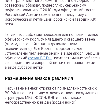
виде традиционного элемента военной формы по
советскому образцу, подверглись серьёзному
реформированию. С 2018 года офицерский состав
Российской Армии схожи по внешнему виду с
историческими петлицами российской гвардии XIX
века.
Петличные эмблемы положены для ношения только
офицерскому корпусу младшего и старшего звена
(от младшего лейтенанта до полковника
включительно). Для Военно-морского флота
установлены петличные знаки в виде якоря. Высший
офицерский
состав ВС РФ
носит петличные эмблемы
с изображением лавровой ветки (генералы армии —
в виде дубовой ветки).
Размещение знаков различия
Нарукавные знаки отражают принадлежность как к
ВС РФ в целом (в виде отличия от военнослужащих в
структурах МВД, ФСИН, ВНГ и т.п.), а также
непосредственно к видам (родам войск)