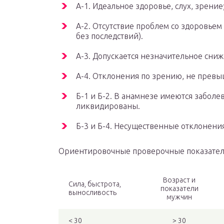
А-1. Идеальное здоровье, слух, зрение; 
А-2. Отсутствие проблем со здоровьем
без последствий).
А-3. Допускается незначительное сни
А-4. Отклонения по зрению, не превы
Б-1 и Б-2. В анамнезе имеются забол
ликвидированы.
Б-3 и Б-4. Несущественные отклонения
Ориентировочные проверочные показатели
Возраст и
Сила, быстрота,
показатели
выносливость
мужчин
< 30
> 30