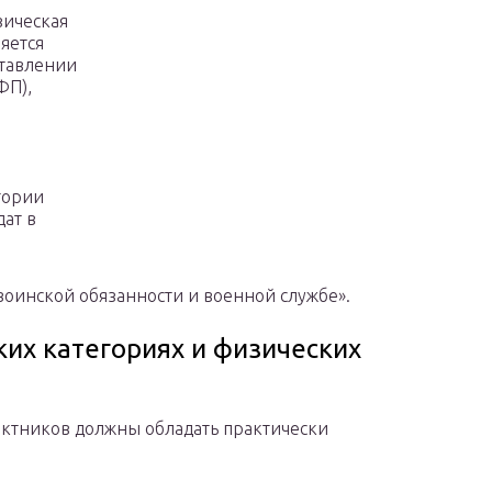
зическая
яется
ставлении
ФП),
гории
ат в
воинской обязанности и военной службе».
их категориях и физических
ктников должны обладать практически