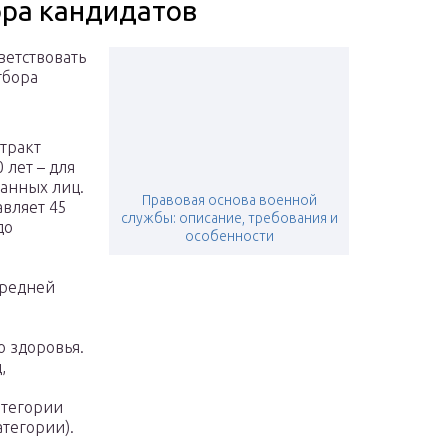
ора кандидатов
етствовать
тбора
тракт
 лет – для
ранных лиц.
Правовая основа военной
вляет 45
службы: описание, требования и
до
особенности
средней
о здоровья.
,
атегории
атегории).