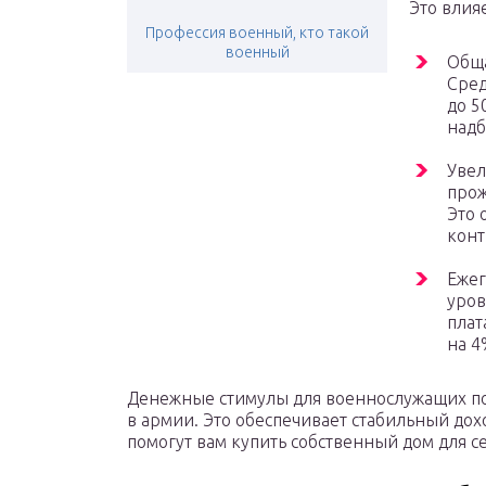
Это влия
Профессия военный, кто такой
военный
Обща
Сред
до 5
надб
Увел
прож
Это 
конт
Ежег
уров
плат
на 4
Денежные стимулы для военнослужащих п
в армии. Это обеспечивает стабильный до
помогут вам купить собственный дом для се