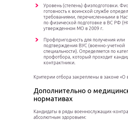
Уровень (степень) физподготовки. Фи
готовность к воинской службе определ
требованиями, перечисленными в На
по физической подготовке в ВС РФ (Н
утвержденном МО в 2009 г.
Профпригодность для получения или
подтверждения ВУС (военно-учетной
специальности). Определяется по кате
профотбора, который проходит кандид
контрактники.
Критерии отбора закреплены в законе «О 
Дополнительно о медицинск
нормативах
Кандидаты в ряды военнослужащих-контра
абсолютным здоровьем: