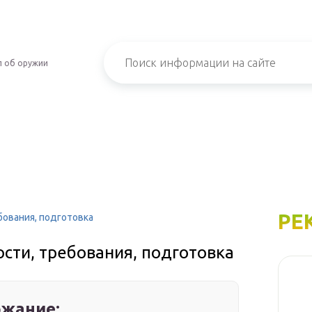
л об оружии
РЕ
бования, подготовка
сти, требования, подготовка
жание: