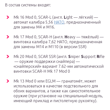
В состав системы входят:
Mk 16 Mod 0, SCAR-L (англ.
L
ight — лёгкий) —
автомат калибра 5,56
НАТО
, предназначенный
для замены М4 и M16.
Mk 17 Mod 0, SCAR-H (англ.
H
eavy — тяжёлый) —
винтовка калибра 7,62 НАТО, предназначенная
для замены M14 и M110 (в версии SSR)
Mk 20 Mod 0, SCAR SSR (англ.
S
niper
S
upport
R
ifle
— оружие поддержки снайпера) —
«снайперский» вариант 7.62-мм автоматической
винтовки SCAR-H Mk 17 Mod 0
Mk 13 Mod 0 или EGLM — гранатомёт, может
использоваться в качестве подствольного для
обоих вариантов, а также как самостоятельное
оружие (при установке на специальный модуль,
имеющий приклад и пистолетную рукоятку).