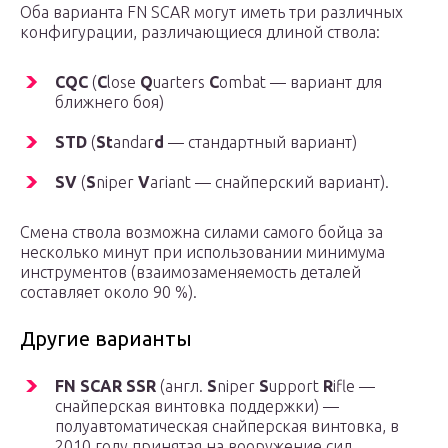
Оба варианта FN SCAR могут иметь три различных
конфигурации, различающиеся длиной ствола:
CQC
(
C
lose
Q
uarters
C
ombat — вариант для
ближнего боя)
STD
(
St
andar
d
— стандартный вариант)
SV
(
S
niper
V
ariant — снайперский вариант).
Смена ствола возможна силами самого бойца за
несколько минут при использовании минимума
инструментов (взаимозаменяемость деталей
составляет около 90 %).
Другие варианты
FN SCAR SSR
(англ.
S
niper
S
upport
R
ifle —
снайперская винтовка поддержки) —
полуавтоматическая снайперская винтовка, в
2010 году принятая на вооружение сил