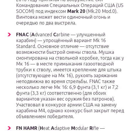
Командования Специальных Операций США (US
SOCOM) под индексом
Mark 20
(Mk.20 Mod.0).
Винтовка может вести одиночный огонь и
очередью по два выстрела.
FNAC
(
A
dvanced
C
arbine — улучшенный
карабин) — упрощённый вариант Mk 16
Standard. Основное отличие — отсутствие
возможности быстрой смены ствола. Мушка
смонтирована на ствольной коробке, тогда как у
Мк 16 — в месте примыкания газоотводной
трубки к стволу, имеется крепление для штыка
(отсутствующее на Мк 16), рукоять заряжания
неподвижна во время стрельбы. FNAC также
несколько легче Мк 16: 6,9 фунта (3,1 кг) и 7,2
фунта (3,3 кг) соответственно (
для обоих
вариантов указан вес оружия без патронов
).
Участвовал в конкурсе армии США на замену
карабина М4, однако конкурс был закрыт перед
объявлением победителя.
FN HAMR
(
H
eat
A
daptive
M
odular
R
ifle —