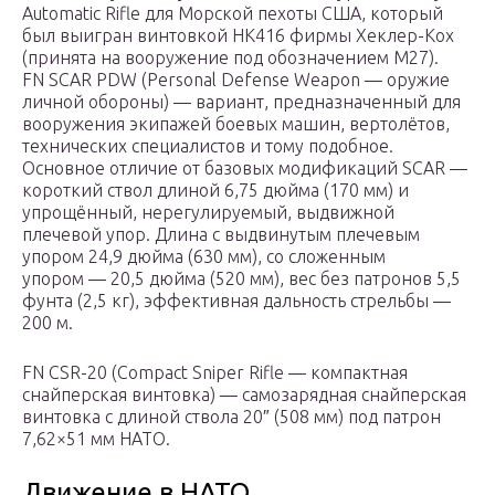
Automatic Rifle для Морской пехоты США, который
был выигран винтовкой HK416 фирмы Хеклер-Кох
(принята на вооружение под обозначением M27).
FN SCAR PDW (Personal Defense Weapon — оружие
личной обороны) — вариант, предназначенный для
вооружения экипажей боевых машин, вертолётов,
технических специалистов и тому подобное.
Основное отличие от базовых модификаций SCAR —
короткий ствол длиной 6,75 дюйма (170 мм) и
упрощённый, нерегулируемый, выдвижной
плечевой упор. Длина с выдвинутым плечевым
упором 24,9 дюйма (630 мм), со сложенным
упором — 20,5 дюйма (520 мм), вес без патронов 5,5
фунта (2,5 кг), эффективная дальность стрельбы —
200 м.
FN CSR-20 (Compact Sniper Rifle — компактная
снайперская винтовка) — самозарядная снайперская
винтовка с длиной ствола 20″ (508 мм) под патрон
7,62×51 мм НАТО.
Движение в НАТО