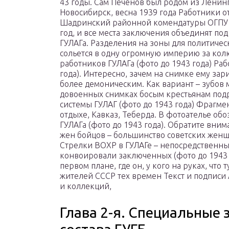
43 годы. Сам Печенов был родом из Ленинг
Новосибирск, весна 1939 года Работники о
Шадринский районной комендатуры ОГПУ (У
год, и все места заключения объединят по
ГУЛАГа. Разделения на зоны для политическ
сольется в одну огромную империю за кол
работников ГУЛАГа (фото до 1943 года) Ра
года). Интересно, зачем на снимке ему зар
более демоническим. Как вариант – зубов 
довоенных снимках босым крестьянам подр
системы ГУЛАГ (фото до 1943 года) Фрагме
отдыхе, Кавказ, Теберда. В фотоателье обо
ГУЛАГа (фото до 1943 года). Обратите вни
жен бойцов – большинство советских женщ
Стрелки ВОХР в ГУЛАГе – непосредственны
конвоировали заключенных (фото до 1943 
первом плане, где он, у кого на руках, что
жителей СССР тех времен Текст и подписи 
и коллекций,
Глава 2-я. Специальные