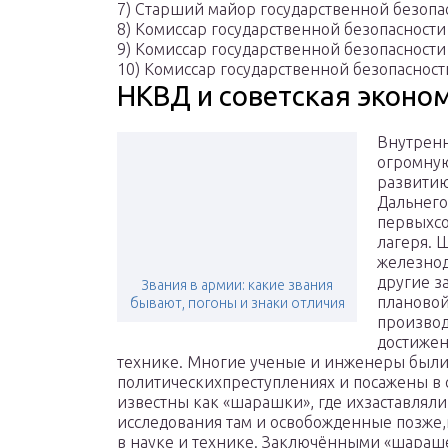
7) Старший майор государственной безопа
8) Комиссар государственной безопасности 
9) Комиссар государственной безопасности 
10) Комиссар государственной безопасности
НКВД и советская эконо
Внутренн
огромную
развитию
Дальнего
первыхсо
лагеря. 
железнод
другие з
Звания в армии: какие звания
плановой
бывают, погоны и знаки отличия
произво
достижен
технике. Многие ученые и инженеры были
политическихпреступлениях и посажены в
известны как «шарашки», где ихзаставляли
исследования там и освобожденные позже
в науке и технике. Заключёнными «шараш