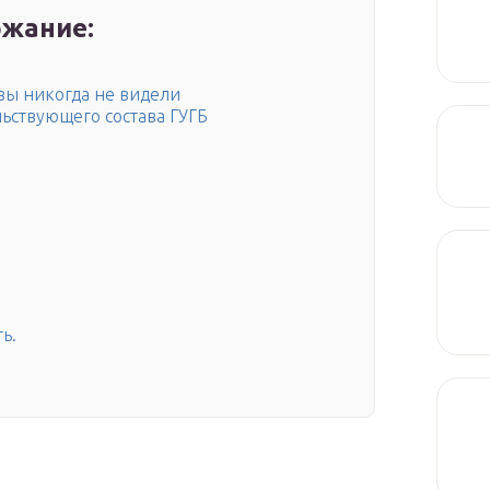
жание:
вы никогда не видели
льствующего состава ГУГБ
ь.