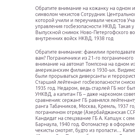
Обратите внимание на кожанку на одном и
символом чекистов Сотрудник Центрально
которой учили и переучивали чекистов Уч
управления госбезопасности НКВД. Такая у
Выпускной снимок Ново-Петергофского во
внутренних войск НКВД, 1938 год
Обратите внимание: фамилии преподавате
вам? Пограничники из 21-го пограничного
внимание на автомат Томпсона на одном и
американским фильмам о 1930-ых. Видимо,
были прорываться диверсанты и террорист
Старший лейтенант госбезопасности снисхо
1935 год. Недаром, ведь старлей ГБ мог б
УНКВД, а капитан ГБ – даже наркомом сов
сравнения: сержант ГБ равнялся лейтенант
ранга Табачников, Москва, Кремль, 1937 г
пограничном отряде (Азербайджанская ССР)
Кандидат на спецзвание ГБ А. Капшук с сем
Барнаула, 1940 год. Фотомастер в оформл
чекисты смотрят, будто из пропасти… Капи