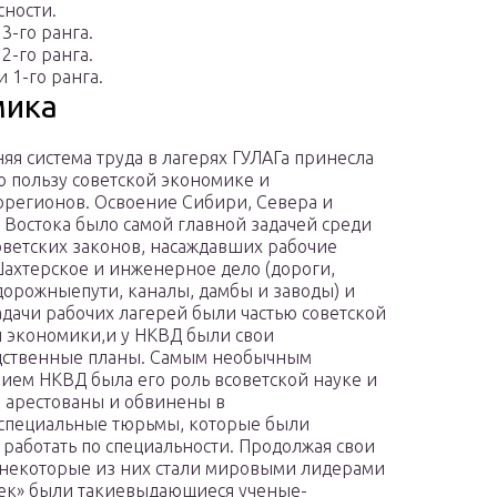
сности.
3-го ранга.
2-го ранга.
 1-го ранга.
мика
яя система труда в лагерях ГУЛАГа принесла
 пользу советской экономике и
регионов. Освоение Сибири, Севера и
 Востока было самой главной задачей среди
ветских законов, насаждавших рабочие
Шахтерское и инженерное дело (дороги,
орожныепути, каналы, дамбы и заводы) и
адачи рабочих лагерей были частью советской
 экономики,и у НКВД были свои
дственные планы. Самым необычным
ием НКВД была его роль всоветской науке и
 арестованы и обвинены в
 специальные тюрьмы, которые были
 работать по специальности. Продолжая свои
,некоторые из них стали мировыми лидерами
ек» были такиевыдающиеся ученые-