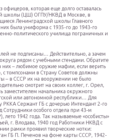
з офицеров, которая еще долго оставалась
й школы (ЦШ) ОГПУ/НКВД в Москве, в
ащиеся Ленинградской школы Главного
 них была униформа с 1935-го до 1943-го
енно-политического училища пограничных и
лей не подписаны… Действительно, а зачем
 округа рядом с учебными стендами. Обратите
з них – любимое оружие мафии, если верить
 с томпсонами в Страну Советов должны
ы – в СССР их на вооружении не было
дительно смотрит на своих коллег, г. Орел,
ыть заместителем начальника окружного
етской или автономной республики… Для
у РККА Сержант ГБ с дочерью Интендант 2-го
од Сотрудники оcобого отдела при 43-м
, лето 1942 года. Так называемые «особисты»
ьей, г. Влодава, 1940 год Работники НКВД с
ении рамки проявил творческие нотки:
тан ГБ П. Печенов на фоне карты СССР, 1942-