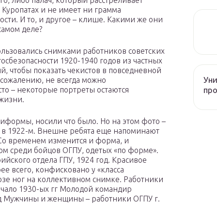
го, либо палач, который расстреливает
Куропатах и ​​не имеет ни грамма
ости. И то, и другое – клише. Какими же они
самом деле?
льзовались снимками работников советских
госбезопасности 1920-1940 годов из частных
й, чтобы показать чекистов в повседневной
Уни
 сожалению, не всегда можно
про
сто – некоторые портреты остаются
 жизни.
ниформы, носили что было. Но на этом фото –
е в 1922-м. Внешне ребята еще напоминают
о временем изменится и форма, и
м среди бойцов ОГПУ, одетых «по форме».
ийского отдела ГПУ, 1924 год. Красивое
рее всего, конфисковано у «класса
озе ног на коллективном снимке. Работники
начало 1930-ых гг Молодой командир
од Мужчины и женщины – работники ОГПУ г.