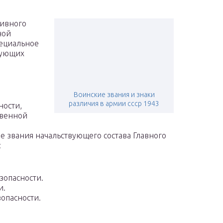
тивного
ной
пециальное
дующих
Воинские звания и знаки
различия в армии ссср 1943
ности,
твенной
 звания начальствующего состава Главного
:
зопасности.
и.
опасности.