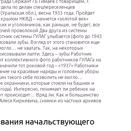
рада Сержант ГБ Гимаев с товарищем, г.
тдела по делам спецпереселенцев
ральская обл.), весна 1933 года. Пройдет
д крылом НКВД – начнется «золотой век»
их и уголовников, как раньше, не будет, все
ючей проволокой Два друга из системы
ботник системы ГУЛАГ улыбается (фото до 1943
исовали зубы. Взгляд от этого становится еще
могло… не хватать. Так, на некоторых
исовывали лапти. Здесь – зубы Работник
нт коллективного фото работников ГУЛАГа на
значили тот роковой год – «1937» Работники
мание на красивые наряды и головные уборы
ин такого себе позволить не могло…
е охранники, которые стояли на башнях и
года). Интересно, понимает ли ребенок на
 тут происходит… Вряд ли. Как и большинство
Алеся Киркевича, снимки из частных архивов
 звания начальствующего