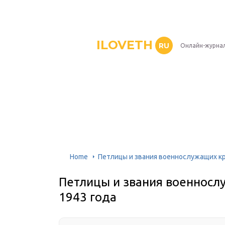
ILOVETH
RU
Онлайн-журна
Home
Петлицы и звания военнослужащих кр
Петлицы и звания военносл
1943 года