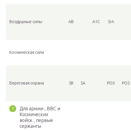
Воздушные силы
AB
A1C
SrA
Космическая сила
Береговая охрана
SR
SA
PO3
PO2
Для армии , ВВС и
Космических
войск , первые
сержанты