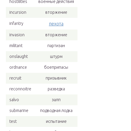
hostilities
военные действия
incursion
вторжение
infantry
пехота
invasion
вторжение
militant
партизан
onslaught
штурм
ordnance
боеприпасы
recruit
призывник
reconnoitre
разведка
salvo
залп
submarine
подводная лодка
test
испытание