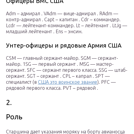
Офицеры ВМС США
Adm – адмирал . VAdm — вице-адмирал . RAdm —
контр-адмирал . Capt – капитан . Cdr – коммандер.
Lcdr — лейтенант-коммандер. Lt – лейтенант . LtJg —
младший лейтенант . Ens – энсин.
Унтер-офицеры и рядовые Армия США
CSM — главный сержант-майор. SGM — сержант-
майор. 1SG — первый сержант . MSG — мастер-
сержант. SFC — сержант первого класса. SSG — штаб-
сержант. SGT – сержант . CPL – капрал . SPT —
специалист (в
США это воинское звание
). PFC —
рядовой первого класса. PVT – рядовой .
2.
Роль
Старшина дает указания моряку на борту авианосца