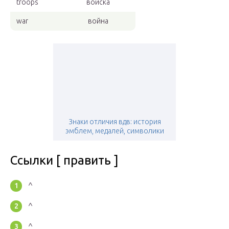
troops
войска
war
война
Знаки отличия вдв: история
эмблем, медалей, символики
Ссылки [ править ]
^
^
^