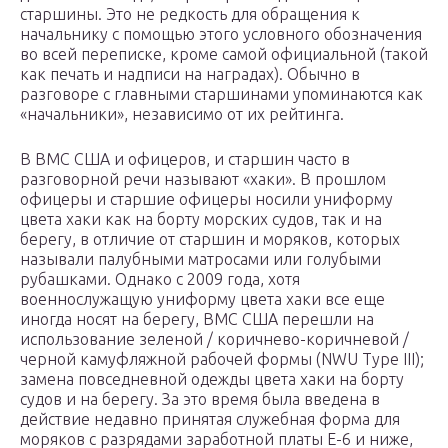
старшины. Это не редкость для обращения к
начальнику с помощью этого условного обозначения
во всей переписке, кроме самой официальной (такой
как печать и надписи на наградах). Обычно в
разговоре с главными старшинами упоминаются как
«начальники», независимо от их рейтинга.
В ВМС США и офицеров, и старшин часто в
разговорной речи называют «хаки». В прошлом
офицеры и старшие офицеры носили униформу
цвета хаки как на борту морских судов, так и на
берегу, в отличие от старшин и моряков, которых
называли палубными матросами или голубыми
рубашками. Однако с 2009 года, хотя
военнослужащую униформу цвета хаки все еще
иногда носят на берегу, ВМС США перешли на
использование зеленой / коричнево-коричневой /
черной камуфляжной рабочей формы (NWU Type III);
замена повседневной одежды цвета хаки на борту
судов и на берегу. За это время была введена в
действие недавно принятая служебная форма для
моряков с разрядами заработной платы E-6 и ниже,