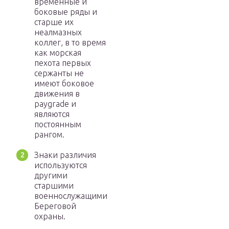
временные и
боковые ряды и
старше их
неалмазных
коллег, в то время
как морская
пехота первых
сержанты не
имеют боковое
движения в
paygrade и
являются
постоянным
рангом.
Знаки различия
используются
другими
старшими
военнослужащими
Береговой
охраны.