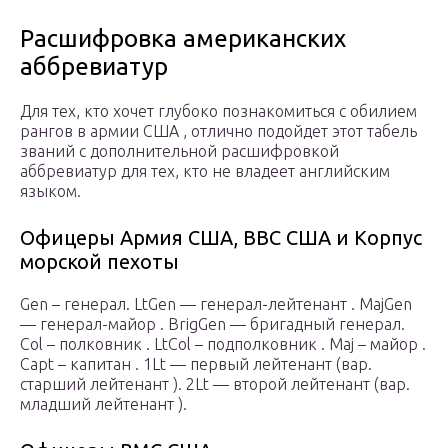
Расшифровка американских
аббревиатур
Для тех, кто хочет глубоко познакомиться с обилием
рангов в армии США , отлично подойдет этот табель
званий с дополнительной расшифровкой
аббревиатур для тех, кто не владеет английским
языком.
Офицеры Армия США, ВВС США и Корпус
морской пехоты
Gen – генерал. LtGen — генерал-лейтенант . MajGen
— генерал-майор . BrigGen — бригадный генерал.
Col – полковник . LtCol – подполковник . Maj – майор .
Capt – капитан . 1Lt — первый лейтенант (вар.
старший лейтенант ). 2Lt — второй лейтенант (вар.
младший лейтенант ).