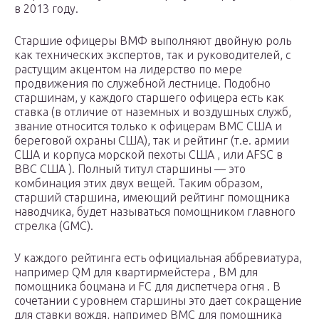
в 2013 году.
Старшие офицеры ВМФ выполняют двойную роль
как технических экспертов, так и руководителей, с
растущим акцентом на лидерство по мере
продвижения по служебной лестнице. Подобно
старшинам, у каждого старшего офицера есть как
ставка (в отличие от наземных и воздушных служб,
звание относится только к офицерам ВМС США и
береговой охраны США), так и рейтинг (т.е. армии
США и корпуса морской пехоты США , или AFSC в
ВВС США ). Полный титул старшины — это
комбинация этих двух вещей. Таким образом,
старший старшина, имеющий рейтинг помощника
наводчика, будет называться
помощником
главного
стрелка (GMC).
У каждого рейтинга есть официальная аббревиатура,
например QM для квартирмейстера , BM для
помощника боцмана и FC для диспетчера огня . В
сочетании с уровнем старшины это дает сокращение
для ставки вождя, например BMC для помощника