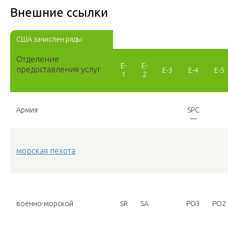
Внешние ссылки
США зачислен ряды
Отделение
E-
E-
предоставления услуг
E-3
E-4
E-5
1
2
Армия
SPC
—
морская пехота
военно-морской
SR
SA
PO3
PO2