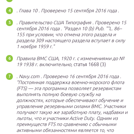
.
Глава 10
.
Проверено
15 сентября
2016 года
.
.
Правительство США
Типография
.
Проверено
15
сентября
2016 года
.
Раздел 10 (b) Pub.
L. 86–
155 при условии, что отмена этого раздела и
раздела 309 настоящего раздела вступает в силу
1 ноября 1959 г.
Правила ВМС США, 1920 г. с изменениями до №
19 1938 г. включительно,
статья 1668 (3)
.
Navy.com
. Проверено
16 сентября
2016 года
.
Постоянная поддержка военно-морского флота
(FTS) — эта программа позволяет резервистам
выполнять полную боевую службу на
должностях, которые обеспечивают обучение и
управление резервными силами ВМС. Участники
получают такую ​​же заработную плату, надбавки и
льготы, что и участники Active Duty. Одним из
преимуществ FTS по сравнению с обычными
активными обязанностями является то, что