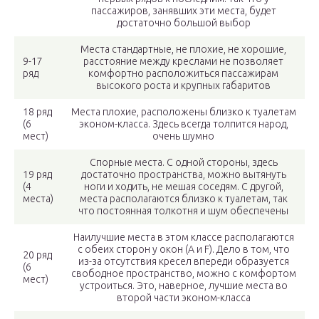
пассажиров, занявших эти места, будет
достаточно большой выбор
Места стандартные, не плохие, не хорошие,
9-17
расстояние между креслами не позволяет
ряд
комфортно расположиться пассажирам
высокого роста и крупных габаритов
18 ряд
Места плохие, расположены близко к туалетам
(6
эконом-класса. Здесь всегда толпится народ,
мест)
очень шумно
Спорные места. С одной стороны, здесь
19 ряд
достаточно пространства, можно вытянуть
(4
ноги и ходить, не мешая соседям. С другой,
места)
места располагаются близко к туалетам, так
что постоянная толкотня и шум обеспечены
Наилучшие места в этом классе располагаются
с обеих сторон у окон (А и F). Дело в том, что
20 ряд
из-за отсутствия кресел впереди образуется
(6
свободное пространство, можно с комфортом
мест)
устроиться. Это, наверное, лучшие места во
второй части эконом-класса