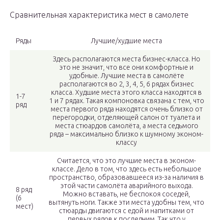
Сравнительная характеристика мест в самолете
Ряды
Лучшие/худшие места
Здесь располагаются места бизнес-класса. Но
это не значит, что все они комфортные и
удобные. Лучшие места в самолёте
располагаются во 2, 3, 4, 5, 6 рядах бизнес
класса. Худшие места этого класса находятся в
1-7
1 и 7 рядах. Такая компоновка связана с тем, что
ряд
места первого ряда находятся очень близко от
перегородки, отделяющей салон от туалета и
места стюардов самолёта, а места седьмого
ряда – максимально близко к шумному эконом-
классу
Считается, что это лучшие места в эконом-
классе. Дело в том, что здесь есть небольшое
пространство, образовавшееся из-за наличия в
этой части самолёта аварийного выхода.
8 ряд
Можно вставать, не беспокоя соседей,
(6
вытянуть ноги. Также эти места удобны тем, что
мест)
стюарды двигаются с едой и напитками от
первых рядов к последним. Так что у