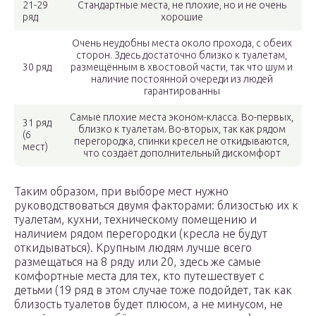
21-29
Стандартные места, не плохие, но и не очень
ряд
хорошие
Очень неудобны места около прохода, с обеих
сторон. Здесь достаточно близко к туалетам,
30 ряд
размещённым в хвостовой части, так что шум и
наличие постоянной очереди из людей
гарантированны
Самые плохие места эконом-класса. Во-первых,
31 ряд
близко к туалетам. Во-вторых, так как рядом
(6
перегородка, спинки кресел не откидываются,
мест)
что создаёт дополнительный дискомфорт
Таким образом, при выборе мест нужно
руководствоваться двумя факторами: близостью их к
туалетам, кухни, техническому помещению и
наличием рядом перегородки (кресла не будут
откидываться). Крупным людям лучше всего
размещаться на 8 ряду или 20, здесь же самые
комфортные места для тех, кто путешествует с
детьми (19 ряд в этом случае тоже подойдет, так как
близость туалетов будет плюсом, а не минусом, не