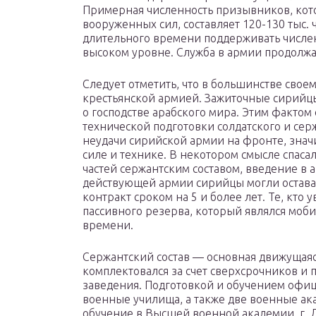
Примерная численность призывников, кот
вооруженных сил, составляет 120-130 тыс. 
длительного времени поддерживать числе
высоком уровне. Служба в армии продолжал
Следует отметить, что в большинстве своем
крестьянской армией. Зажиточные сирийцы
о господстве арабского мира. Этим фактом
технической подготовки солдатского и сер
неудачи сирийской армии на фронте, знач
силе и технике. В некотором смысле спас
частей сержантским составом, введение в
действующей армии сирийцы могли остават
контракт сроком на 5 и более лет. Те, кто 
пассивного резерва, который являлся мо
времени.
Сержантский состав — основная движущая
комплектовался за счет сверхсрочников 
заведения. Подготовкой и обучением офиц
военные училища, а также две военные а
обучение в Высшей военной академии, г. Д