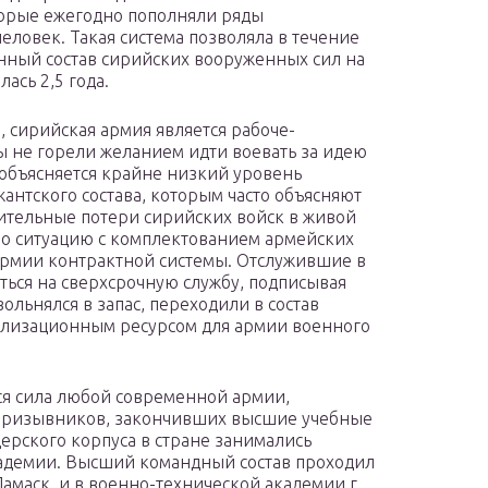
орые ежегодно пополняли ряды
человек. Такая система позволяла в течение
нный состав сирийских вооруженных сил на
ась 2,5 года.
, сирийская армия является рабоче-
 не горели желанием идти воевать за идею
 объясняется крайне низкий уровень
жантского состава, которым часто объясняют
ительные потери сирийских войск в живой
ало ситуацию с комплектованием армейских
 армии контрактной системы. Отслужившие в
ься на сверхсрочную службу, подписывая
увольнялся в запас, переходили в состав
билизационным ресурсом для армии военного
ся сила любой современной армии,
и призывников, закончивших высшие учебные
ерского корпуса в стране занимались
кадемии. Высший командный состав проходил
амаск, и в военно-технической академии г.