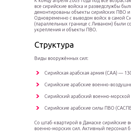
К концу апреля 2005 года под всё возрас
все сирийские войска и разведслужбы был
демонтированы объекты сирийских ПВО и
Одновременно с выводом войск в самой С
(параллельных границе с Ливаном) были 
укрепления и объекты ПВО.
Структура
Виды вооружённых сил:
Сирийская арабская армия (САА) — 13
Сирийские арабские военно-воздушны
Сирийский арабский военно-морской 
Сирийские арабские силы ПВО (САСПВ
Со штаб-квартирой в Дамаске сирийские в
военно-морских сил. Активный персонал бы