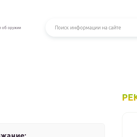
л об оружии
РЕ
жание: