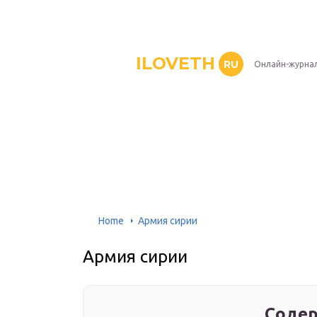
ILOVETH
RU
Онлайн-журна
Home
Армия сирии
Армия сирии
Содер