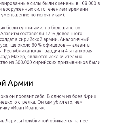
изированные силы были оценены в 108 000 в
и вооруженных сил с течением времени
% уменьшение по источникам).
ых были суннитами, но большинство
 Алавиты составляли 12 % довоенного
 солдат в сирийской армии. Аналогичный
усе, где около 80 % офицеров — алавиты.
 Республиканская гвардия и 4-я танковая
Асада Махер, являются исключительно
ство из 300.000 сирийских призывников были
ой Армии
ока он проявит себя. В одном из боев Фриц
ецкого стрелка. Он сам убил его, чем
ичку «Иван Иваныч».
очь Ларисы Голубкиной обижается на нее