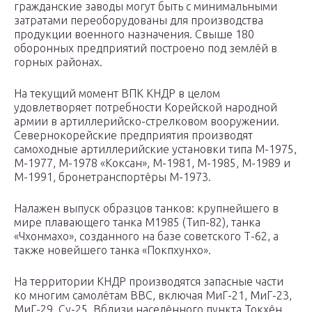
гражданские заводы могут быть с минимальными
затратами переоборудованы для производства
продукции военного назначения. Свыше 180
оборонных предприятий построено под землёй в
горных районах.
На текущий момент ВПК КНДР в целом
удовлетворяет потребности Корейской народной
армии в артиллерийско-стрелковом вооружении.
Севернокорейские предприятия производят
самоходные артиллерийские установки типа М-1975,
М-1977, М-1978 «Коксан», М-1981, М-1985, М-1989 и
М-1991, бронетранспортёры М-1973.
Налажен выпуск образцов танков: крупнейшего в
мире плавающего танка М1985 (Тип-82), танка
«Чхонмахо», созданного на базе советского Т-62, а
также новейшего танка «Покпхунхо».
На территории КНДР производятся запасные части
ко многим самолётам ВВС, включая МиГ-21, МиГ-23,
МиГ-29, Су-25. Вблизи населённого пункта Токхён