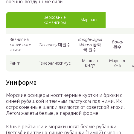
военно-воздушные силы.
Верховные
Маршалы
командиры
Звания на
Konghwaguk
Вонсу
корейском
Таэ вонсу
대원수
Wonsu
공화
원수
языке
국 원수
Маршал
Маршал
Ранги
Генералиссимус
КНДР
КНА
Униформа
Морские офицеры носят черные куртки и брюки с
синей рубашкой и темным галстуком под ними. Их
остроконечные шапки являются от советской эпохи.
Летом жакеты белые, в парадной форме.
Юные рейтинги и моряки носят белые рубашки
(летом) или темно-синие рубашки (зимой) с черно-