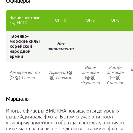
Офицеры
Эквивалентный
OF-10
OF-9
OF-8
код НАТО
Военно-
морские силы
Нет
Корейской
эквивалента
народной
армии
Вице-
Контр-
Адмирал флота
Адмирал
(상
адмирал
адмирал
(대장)
Тэчжан
장)
Санчжан
(중장)
(소장)
Чхунджан
Соджанг
Маршалы
Иногда офицеры ВМС КНА повышаются до уровня
выше Адмирала флота. В этом случае они носят
униформу армейского образца, поскольку звания от
вице-маршала и выше не делятся на армию, флот и