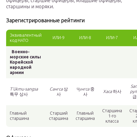
офицеры, старшие офицеры, младшие офицеры,
старшины и моряки.
Зарегистрированные рейтинги
Эквивалентный
ИЛИ-9
ИЛИ-8
ИЛИ-7
И
код НАТО
Военно-
морские силы
Корейской
народной
армии
Sa
T’ŭkmu-sangsa
Сангса
상
Чунгса
중
Хаса
하사
py
특무 상사
사
사
급
Старшина
Ста
Главный
Старший
Главный
1-го
старшина
старшина
старшина
класса
к