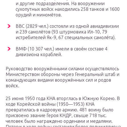
и другие подразделения. На вооружении
сухопутных войск находились 258 танков и 1600
орудий и миномётов.
ВВС (2829 чел.) состояли из одной авиадивизии
и 239 самолётов (93 штурмовика Ил-10, 79
истребителей Як-9, 67 специальных самолёта).
ВМФ (10 307 чел.) имели в своём составе 4
дивизиона кораблей.
Руководство вооружёнными силами осуществлялось
Министерством обороны через Генеральный штаб и
командующих видами вооружённых сил и родов
войск.
25 июня 1950 года КНА вторглась в Южную Корею. В
ходе Корейской войны (1950—1953) КНА
превратилась в кадровую армию. 481 воину было
присвоено звание Героя КНДР, свыше 718 тыс.
человек было награждено орденами и медалями.
Потери в ходе войны составили более полумиллиона