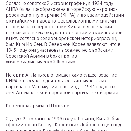
Согласно советской историографии, в 1934 году
АНПА была преобразована в Корейскую народно-
революционную армию (КНРА) и во взаимодействии
с китайскими народно-революционными силами
провела на северо-востоке Китая ряд операций
против японских оккупантов. Одним из командиров
КНРА, согласно северокорейской историографии,
был Ким Ир Сен. В Северной Корее заявляют, что в
1945 году она участвовала совместно с войсками
Советской Армии в боях против
«империалистической Японии».
Историк А. Ланьков отрицает само существование
КНРА, относя всю деятельность антияпонских
партизан в Манчжурии в период —1941 годов на
счёт Антияпонской народной партизанской армии.
Корейская армия в Шэньяне
С другой стороны, в 1939 году в Яньани, Китай, был
сформирован Корпус Корейских Добровольцев под
командованием Ким Му Чжона и Ким Ду Бона,