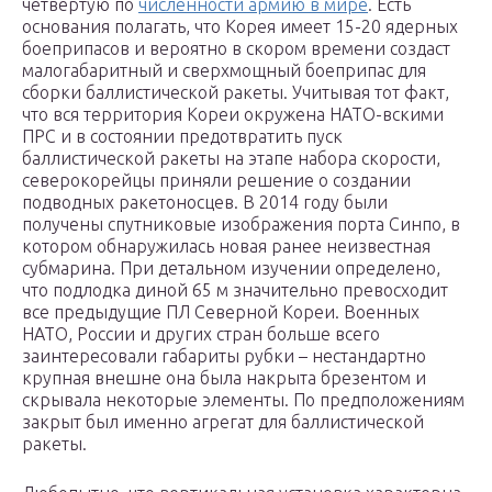
четвертую по
численности армию в мире
. Есть
основания полагать, что Корея имеет 15-20 ядерных
боеприпасов и вероятно в скором времени создаст
малогабаритный и сверхмощный боеприпас для
сборки баллистической ракеты. Учитывая тот факт,
что вся территория Кореи окружена НАТО-вскими
ПРС и в состоянии предотвратить пуск
баллистической ракеты на этапе набора скорости,
северокорейцы приняли решение о создании
подводных ракетоносцев. В 2014 году были
получены спутниковые изображения порта Синпо, в
котором обнаружилась новая ранее неизвестная
субмарина. При детальном изучении определено,
что подлодка диной 65 м значительно превосходит
все предыдущие ПЛ Северной Кореи. Военных
НАТО, России и других стран больше всего
заинтересовали габариты рубки – нестандартно
крупная внешне она была накрыта брезентом и
скрывала некоторые элементы. По предположениям
закрыт был именно агрегат для баллистической
ракеты.