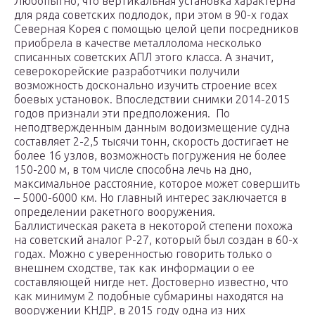
Любопытно, что вертикальная установка характерна
для ряда советских подлодок, при этом в 90-х годах
Северная Корея с помощью целой цепи посредников
приобрела в качестве металлолома несколько
списанных советских АПЛ этого класса. А значит,
северокорейские разработчики получили
возможность досконально изучить строение всех
боевых установок. Впоследствии снимки 2014-2015
годов признали эти предположения. По
неподтвержденным данным водоизмещение судна
составляет 2-2,5 тысячи тонн, скорость достигает не
более 16 узлов, возможность погружения не более
150-200 м, в том числе способна лечь на дно,
максимальное расстояние, которое может совершить
– 5000-6000 км. Но главный интерес заключается в
определении ракетного вооружения.
Баллистическая ракета в некоторой степени похожа
на советский аналог Р-27, который был создан в 60-х
годах. Можно с уверенностью говорить только о
внешнем сходстве, так как информации о ее
составляющей нигде нет. Достоверно известно, что
как минимум 2 подобные субмарины находятся на
вооружении КНДР, в 2015 году одна из них