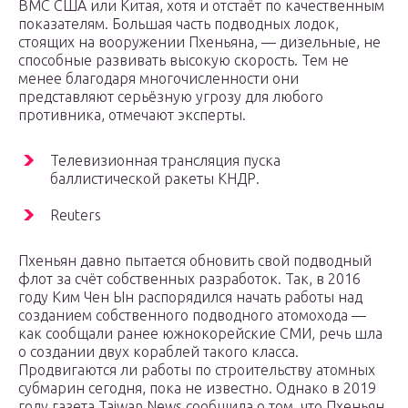
ВМС США или Китая, хотя и отстаёт по качественным
показателям. Большая часть подводных лодок,
стоящих на вооружении Пхеньяна, — дизельные, не
способные развивать высокую скорость. Тем не
менее благодаря многочисленности они
представляют серьёзную угрозу для любого
противника, отмечают эксперты.
Телевизионная трансляция пуска
баллистической ракеты КНДР.
Reuters
Пхеньян давно пытается обновить свой подводный
флот за счёт собственных разработок. Так, в 2016
году Ким Чен Ын распорядился начать работы над
созданием собственного подводного атомохода —
как сообщали ранее южнокорейские СМИ, речь шла
о создании двух кораблей такого класса.
Продвигаются ли работы по строительству атомных
субмарин сегодня, пока не известно. Однако в 2019
году газета Taiwan News сообщила о том, что Пхеньян