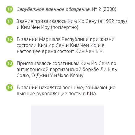
Зарубежное военное обозрение
, № 2 (2008)
Звание приваивалось Ким Ир Сену (в 1992 году)
и Ким Чен Иру (посмертно).
В звании Маршала Республики при жизни
состояли Ким Ир Сен и Ким Чен Ир и в
настоящее время состоит Ким Чен Ын.
Присваивалось соратникам Ким Ир Сена по
антияпонской партизанской борьбе Ли Ыль
Солю, О Джин У и Чхве Квану.
В звании находятся военные, занимающие
высшие руководящие посты в КНА.