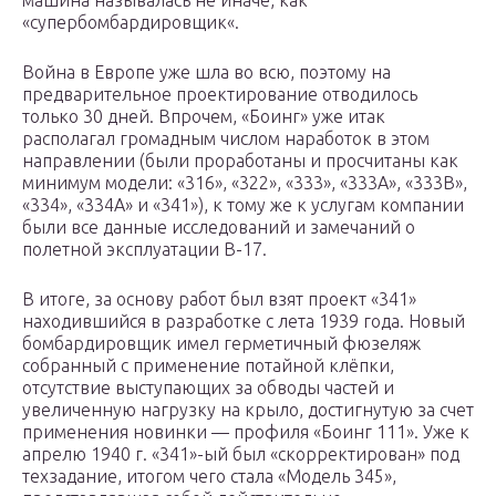
машина называлась не иначе, как
«супербомбардировщик«.
Война в Европе уже шла во всю, поэтому на
предварительное проектирование отводилось
только 30 дней. Впрочем, «Боинг» уже итак
располагал громадным числом наработок в этом
направлении (были проработаны и просчитаны как
минимум модели: «316», «322», «333», «333A», «333B»,
«334», «334A» и «341»), к тому же к услугам компании
были все данные исследований и замечаний о
полетной эксплуатации B-17.
В итоге, за основу работ был взят проект «341»
находившийся в разработке с лета 1939 года. Новый
бомбардировщик имел герметичный фюзеляж
собранный с применение потайной клёпки,
отсутствие выступающих за обводы частей и
увеличенную нагрузку на крыло, достигнутую за счет
применения новинки — профиля «Боинг 111». Уже к
апрелю 1940 г. «341»-ый был «скорректирован» под
техзадание, итогом чего стала «Модель 345»,