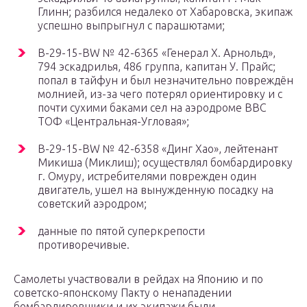
Глинн; разбился недалеко от Хабаровска, экипаж
успешно выпрыгнул с парашютами;
B-29-15-BW № 42-6365 «Генерал Х. Арнольд»,
794 эскадрилья, 486 группа, капитан У. Прайс;
попал в тайфун и был незначительно повреждён
молнией, из-за чего потерял ориентировку и с
почти сухими баками сел на аэродроме ВВС
ТОФ «Центральная-Угловая»;
B-29-15-BW № 42-6358 «Динг Хао», лейтенант
Микиша (Миклиш); осуществлял бомбардировку
г. Омуру, истребителями поврежден один
двигатель, ушел на вынужденную посадку на
советский аэродром;
данные по пятой суперкрепости
противоречивые.
Самолеты участвовали в рейдах на Японию и по
советско-японскому Пакту о ненападении
бомбардировщики и их экипажи были