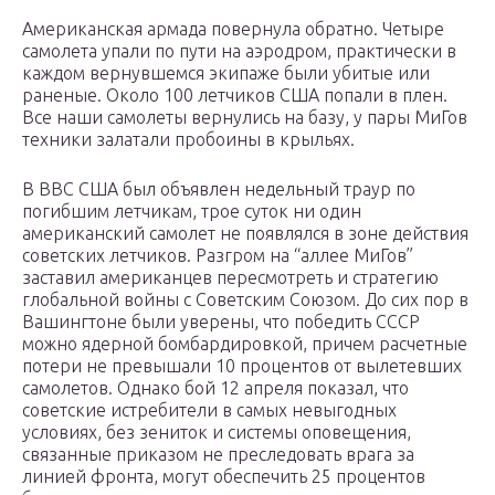
Американская армада повернула обратно. Четыре
самолета упали по пути на аэродром, практически в
каждом вернувшемся экипаже были убитые или
раненые. Около 100 летчиков США попали в плен.
Все наши самолеты вернулись на базу, у пары МиГов
техники залатали пробоины в крыльях.
В ВВС США был объявлен недельный траур по
погибшим летчикам, трое суток ни один
американский самолет не появлялся в зоне действия
советских летчиков. Разгром на “аллее МиГов”
заставил американцев пересмотреть и стратегию
глобальной войны с Советским Союзом. До сих пор в
Вашингтоне были уверены, что победить СССР
можно ядерной бомбардировкой, причем расчетные
потери не превышали 10 процентов от вылетевших
самолетов. Однако бой 12 апреля показал, что
советские истребители в самых невыгодных
условиях, без зениток и системы оповещения,
связанные приказом не преследовать врага за
линией фронта, могут обеспечить 25 процентов