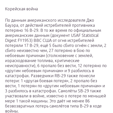
Корейская война
По данным американского исследователя Джо
Бауэра, от действий истребителей противника
потеряно 16 B-29. В то же время по официальным
американским данным (документ USAF Statistical
Digest FY1953) ВВС США от огня истребителей
потеряли 17 B-29, ещё 5 было сбито огнём с земли, 2
сбито неизвестно чем, 27 потеряно в бою по
небоевым причинам (столкновение с землей,
израсходование топлива, критические
неисправности), 6 пропало без вести, 12 потеряно по
«другим небоевым причинам» и 9 разбилось в
катастрофах. Разведчики RB-29 также понесли
потери: 1 «другая боевая потеря», 2 пропало без
вести, 1 потерян по «другим небоевым причинам» и
3 разбилось в катастрофах. Самолёты SB-29 также
участвовали в войне, известно о потере по меньшей
мере 1 такой машины. Это даёт не менее 86
безвозвратных потерь самолётов типа B-29 в ходе
войны.