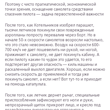
Поэтому с чисто прагматической, экономической
точки зрения, оснащение самолета средствами
спасения пилота — задача первостепенной важности
После того, как Котельников изобрел парашют,
тысячи летчиков покинули свои поврежденные
аэропланы попросту перевалив через борт. Но в
начале 50-х скорости самолетов возросли настолько,
что это стало невозможно. Воздух на скорости 600-
700 км/ч не дает пошевелить ни рукой, ни ногой,
прижимает к самолету, не дает покинуть кабину. А
если пилоту каким-то чудом это удается, то его
подстерегает другая опасность — киль машины и
раскаленный выхлоп двигателя. Хорошо, если можно
снизить скорость до приемлемой и тогда уже
покинуть самолет, а если нет? Вот тут-то и приходит
на помощь катапульта.
После того, как летчик дернет рычаг, специальные
приспособления зафиксируют его ноги и руки,
непрозрачный щиток прикроет лицо, и кресло под
воздействием пиропатронов отправится в