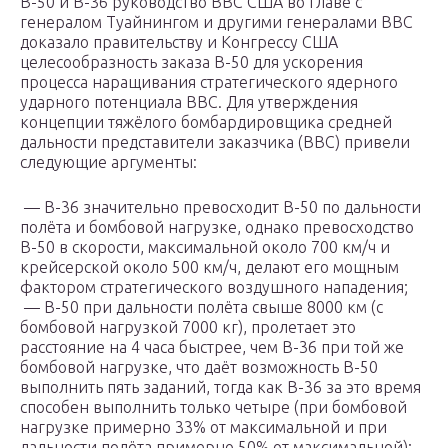
В-50 и В-36 руководство ВВС США во главе с
генералом Туайнингом и другими генералами ВВС
доказало правительству и Конгрессу США
целесообразность заказа В-50 для ускорения
процесса наращивания стратегического ядерного
ударного потенциала ВВС. Для утверждения
концепции тяжёлого бомбардировщика средней
дальности представители заказчика (ВВС) привели
следующие аргументы:
— В-36 значительно превосходит В-50 по дальности
полёта и бомбовой нагрузке, однако превосходство
В-50 в скорости, максимальной около 700 км/ч и
крейсерской около 500 км/ч, делают его мощным
фактором стратегического воздушного нападения;
— В-50 при дальности полёта свыше 8000 км (с
бомбовой нагрузкой 7000 кг), пролетает это
расстояние на 4 часа быстрее, чем В-36 при той же
бомбовой нагрузке, что даёт возможность В-50
выполнить пять заданий, тогда как В-36 за это время
способен выполнить только четыре (при бомбовой
нагрузке примерно 33% от максимальной и при
дальности полёта примерно 50% от максимальной);