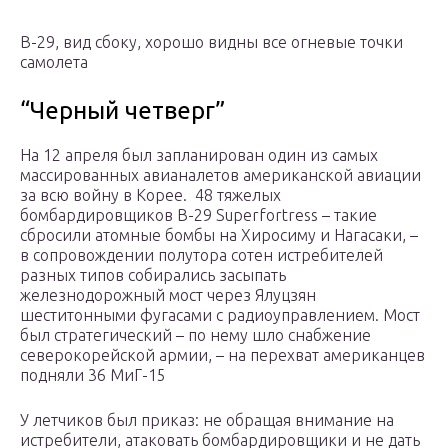
B-29, вид сбоку, хорошо видны все огневые точки
самолета
“Черный четверг”
На 12 апреля был запланирован один из самых
массированных авианалетов американской авиации
за всю войну в Корее. 48 тяжелых
бомбардировщиков B-29 Superfortress – такие
сбросили атомные бомбы на Хиросиму и Нагасаки, –
в сопровождении полутора сотен истребителей
разных типов собирались засыпать
железнодорожный мост через Ялуцзян
шеститонными фугасами с радиоуправлением. Мост
был стратегический – по нему шло снабжение
северокорейской армии, – на перехват американцев
подняли 36 МиГ-15
У летчиков был приказ: не обращая внимание на
истребители, атаковать бомбардировщики и не дать