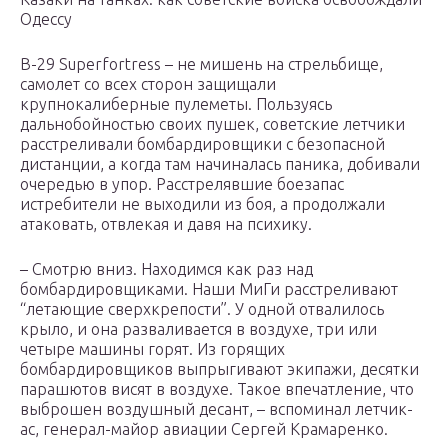
Одессу
B-29 Superfortress – не мишень на стрельбище,
самолет со всех сторон защищали
крупнокалиберные пулеметы. Пользуясь
дальнобойностью своих пушек, советские летчики
расстреливали бомбардировщики с безопасной
дистанции, а когда там начиналась паника, добивали
очередью в упор. Расстрелявшие боезапас
истребители не выходили из боя, а продолжали
атаковать, отвлекая и давя на психику.
– Смотрю вниз. Находимся как раз над
бомбардировщиками. Наши МиГи расстреливают
“летающие сверхкрепости”. У одной отвалилось
крыло, и она разваливается в воздухе, три или
четыре машины горят. Из горящих
бомбардировщиков выпрыгивают экипажи, десятки
парашютов висят в воздухе. Такое впечатление, что
выброшен воздушный десант, – вспоминал летчик-
ас, генерал-майор авиации Сергей Крамаренко.