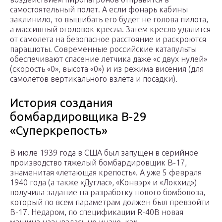
самостоятельный полет. А если фонарь кабины
заклинило, то вышибать его будет не голова пилота,
а массивный оголовок кресла. Затем кресло удалится
от самолета на безопасное расстояние и раскроются
парашюты. Современные российские катапульты
обеспечивают спасение летчика даже «с двух нулей»
(скорость «0», высота «0») и из режима висения (для
самолетов вертикального взлета и посадки).
История создания
бомбардировщика B-29
«Суперкрепость»
В июле 1939 года в США был запущен в серийное
производство тяжелый бомбардировщик B-17,
знаменитая «летающая крепость». А уже 5 февраля
1940 года (а также «Дуглас», «Конвэр» и «Локхид»)
получила задание на разработку нового бомбовоза,
который по всем параметрам должен был превзойти
B-17. Недаром, по спецификации R-40B новая