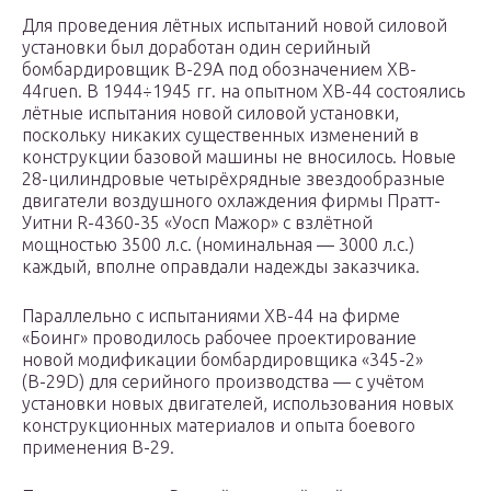
Для проведения лётных испытаний новой силовой
установки был доработан один серийный
бомбардировщик В-29А под обозначением XB-
44ru
en
. В 1944÷1945 гг. на опытном ХВ-44 состоялись
лётные испытания новой силовой установки,
поскольку никаких существенных изменений в
конструкции базовой машины не вносилось. Новые
28-цилиндровые четырёхрядные звездообразные
двигатели воздушного охлаждения фирмы Пратт-
Уитни R-4360-35 «Уосп Мажор» с взлётной
мощностью 3500 л.с. (номинальная — 3000 л.с.)
каждый, вполне оправдали надежды заказчика.
Параллельно с испытаниями ХВ-44 на фирме
«Боинг» проводилось рабочее проектирование
новой модификации бомбардировщика «345-2»
(В-29D) для серийного производства — с учётом
установки новых двигателей, использования новых
конструкционных материалов и опыта боевого
применения В-29.