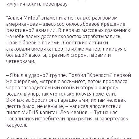
им уничтожить переправу
“Аллея МиГов” знаменита не только разгромом
американцев – здесь состоялось боевое крещение
реактивной авиации. В первых массовых сражениях
на небывалых доселе скоростях отрабатывались
новые боевые приемы. Советские летчики
атаковали американцев на их же манер: пикируя с
большой высоты, с разных сторон, парами и
четверками.
– Я был в ударной группе. Подбил “Крепость” первой
же очередью, метров с восьмисот, потом прорвался
через заградительный огонь и вторую очередь
всадил в упор, так что только клочья полетели.
Экипаж выбросился с парашютами, их там человек
десять было, не меньше, – написал впоследствии
пилот МиГ-15 капитан Лев Иванов. – Тут на нас
навалились истребители прикрытия, и завертелась
карусель.
Казаки на танках: как советские войска освобождали