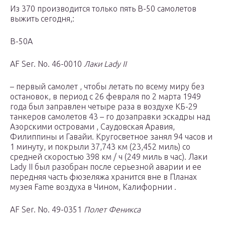
Из 370 производится только пять B-50 самолетов
выжить сегодня,:
В-50A
AF Ser. No. 46-0010
Лаки Lady II
– первый самолет , чтобы летать по всему миру без
остановок, в период с 26 февраля по 2 марта 1949
года был заправлен четыре раза в воздухе КБ-29
танкеров самолетов 43 – го дозаправки эскадры над
Азорскими островами , Саудовская Аравия,
Филиппины и Гавайи. Кругосветное занял 94 часов и
1 минуту, и покрыли 37,743 км (23,452 миль) со
средней скоростью 398 км / ч (249 миль в час). Лаки
Lady II был разобран после серьезной аварии и ее
передняя часть фюзеляжа хранится вне в Планах
музея Fame воздуха в Чином, Калифорнии .
AF Ser. No. 49-0351
Полет Феникса