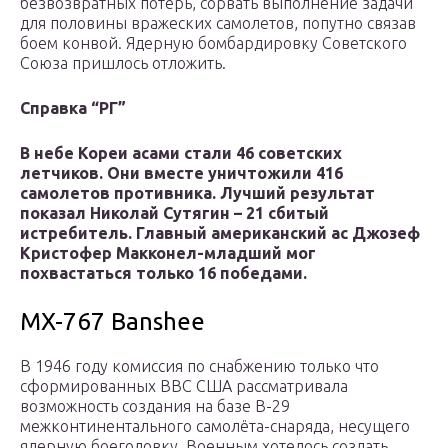
безвозвратных потерь, сорвать выполнение задачи
для половины вражеских самолетов, попутно связав
боем конвой. Ядерную бомбардировку Советского
Союза пришлось отложить.
Справка “РГ”
В небе Кореи асами стали 46 советских
летчиков. Они вместе уничтожили 416
самолетов противника. Лучший результат
показал Николай Сутягин – 21 сбитый
истребитель. Главный американский ас Джозеф
Кристофер Макконел-младший мог
похвастаться только 16 победами.
MX-767 Banshee
В 1946 году комиссия по снабжению только что
сформированных ВВС США рассматривала
возможность создания на базе B-29
межконтинентального самолёта-снаряда, несущего
ядерную боеголовку. Военным хотелось создать