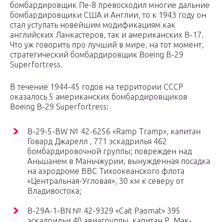
бомбардировщик Пе-8 превосходил многие дальние
бомбардировщики США и Англии, то к 1943 году он
стал уступать новейшим модификациям как
английских Ланкастеров, так и американских В-17.
Что уж говорить про лучший в мире, на тот момент,
стратегический бомбардировщик Boeing B-29
Superfortress.
В течение 1944-45 годов на территории СССР
оказалось 5 американских бомбардировщиков
Boeing B-29 Superfortress:
B-29-5-BW № 42-6256 «Ramp Tramp», капитан
Говард Джарелл , 771 эскадрилья 462
бомбардировочной группы; поврежден над
Аньшанем в Маньчжурии, вынужденная посадка
на аэродроме ВВС Тихоокеанского флота
«Центральная-Угловая», 30 км к северу от
Владивостока;
B-29A-1-BN № 42-9329 «Cait Paomat» 395
эскадрильи 40 авиагруппы, капитан Р. Мак-