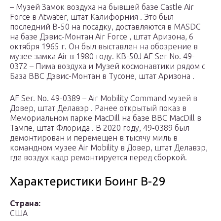
– Музей Замок воздуха на бывшей базе Castle Air
Force в Atwater, штат Калифорния . Это был
последний B-50 на посадку, доставляются в MASDC
на базе Дэвис-Монтан Air Force , штат Аризона, 6
октября 1965 г. Он был выставлен на обозрение в
музее замка Air в 1980 году. KB-50J AF Ser No. 49-
0372 – Пима воздуха и Музей космонавтики рядом с
База ВВС Дэвис-Монтан в Тусоне, штат Аризона .
AF Ser. No. 49-0389 – Air Mobility Command музей в
Довер, штат Делавэр . Ранее открытый показ в
Мемориальном парке MacDill на базе ВВС MacDill в
Тампе, штат Флорида . В 2020 году, 49-0389 был
демонтирован и перемещен в тысячу миль в
командном музее Air Mobility в Довер, штат Делавэр,
где воздух кадр ремонтируется перед сборкой.
Характеристики Боинг B-29
Страна:
США