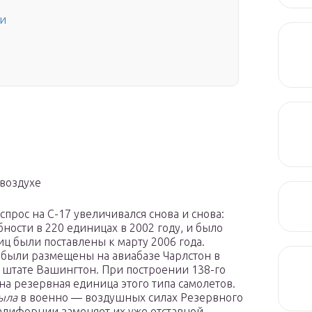
ки
воздухе
прос на C-17 увеличивался снова и снова:
ости в 220 единицах в 2002 году, и было
иц были поставлены к марту 2006 года.
 были размещены на авиабазе Чарлстон в
 штате Вашингтон. При построении 138-го
ена резервная единица этого типа самолетов.
рыла
в военно — воздушных силах Резервного
алифорнии заменяет их уже отставной