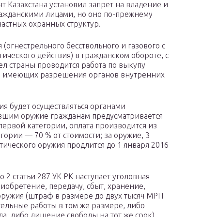
т Казахстана установил запрет на владение и
ражданскими лицами, но оно по-прежнему
частных охранных структур.
 (огнестрельного бесствольного и газового с
ического действия) в гражданском обороте, с
ел страны проводится работа по выкупу
ц, имеющих разрешения органов внутренних
я будет осуществляться органами
давшим оружие гражданам предусматривается
первой категории, оплата производится из
егории — 70 % от стоимости; за оружие, 3
тического оружия продлится до 1 января 2016
ью 2 статьи 287 УК РК наступает уголовная
иобретение, передачу, сбыт, хранение,
ружия (штраф в размере до двух тысяч МРП
ительные работы в том же размере, либо
да, либо лишение свободы на тот же срок).