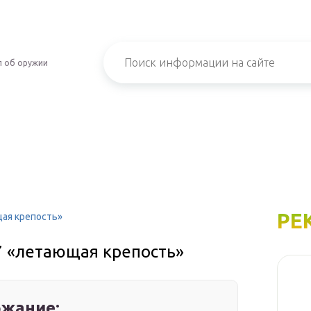
л об оружии
РЕ
ая крепость»
7 «летающая крепость»
жание: