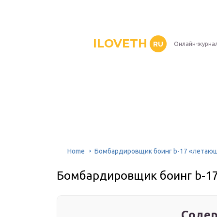
ILOVETH
RU
Онлайн-журна
Home
Бомбардировщик боинг b-17 «летающ
Бомбардировщик боинг b-1
Содер