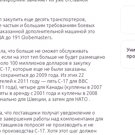
 закупить еще десять транспортеров,
ее частым и большим требованиям боевых
е заказанной дополнительной машиной это
А до 191 Globemasters.
Уни
ла, что больше не сможет обслуживать
про
 если на этот тип больше не будет размещено
коло 100 миллионов долларов в закупку
C-17, которые еще не были заказаны.
охраниться до 2009 года. Из этих 22
елей к 2011 году — пять C-17 для ВВС
1 года), четыре для Канады (куплены в 2007
яты в аренду с 2001 года и куплены в 2008
ачально для Швеции, а затем для НАТО .
ла, что поставщики получат уведомление о
сле завершения работы над компонентами для
тавщиков попросят не производить и не
 производства C-17. Хотя этот шаг должен