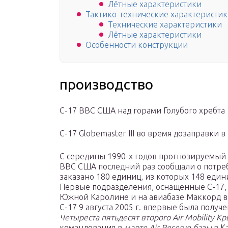
Лётные характеристики
Тактико-технические характеристи
Технические характеристики
Лётные характеристики
Особенности конструкции
производство
C-17 ВВС США над горами Голубого хребта
C-17 Globemaster III во время
дозаправки
в 
С середины 1990-х годов прогнозируемый с
ВВС США последний раз сообщали о потребн
заказано 180 единиц, из которых 148 един
Первые подразделения, оснащенные C-17,
Южной Каролине и на авиабазе Маккорд в
С-17 9 августа 2005 г. впервые была получ
Четыреста пятьдесят второго Air Mobility К
командования в
марте Air Reserve базы
в К