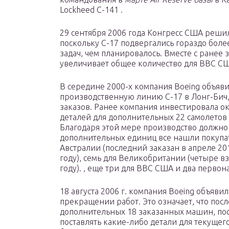
Lockheed C-141 .
29 сентября 2006 года Конгресс США решил
поскольку С-17 подвергались гораздо бол
задач, чем планировалось. Вместе с ране
увеличивает общее количество для ВВС СШ
В середине 2000-х компания Boeing объяви
производственную линию C-17 в Лонг-Бич,
заказов. Ранее компания инвестировала о
деталей для дополнительных 22 самолетов 
Благодаря этой мере производство должно с
дополнительных единиц все нашли покупат
Австралии (последний заказан в апреле 201
году), семь для Великобритании (четыре вз
году). , еще три для ВВС США и два первон
18 августа 2006 г. компания Boeing объяви
прекращении работ. Это означает, что по
дополнительных 18 заказанных машин, пос
поставлять какие-либо детали для текущего