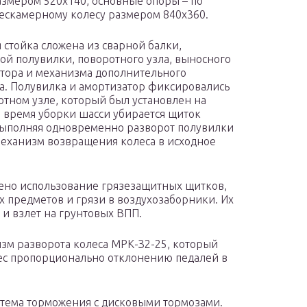
азмером 520х140, основные опоры – по
ескамерному колесу размером 840х360.
 стойка сложена из сварной балки,
ой полувилки, поворотного узла, выносного
тора и механизма дополнительного
а. Полувилка и амортизатор фиксировались
отном узле, который был установлен на
о время уборки шасси убирается щиток
 выполняя одновременно разворот полувилки
 механизм возвращения колеса в исходное
ено использование грязезащитных щитков,
 предметов и грязи в воздухозаборники. Их
и взлет на грунтовых ВПП.
изм разворота колеса МРК-З2-25, который
лес пропорционально отклонению педалей в
стема торможения с дисковыми тормозами.