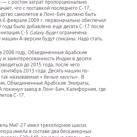
в — с ростом затрат пропорционально
ает, что с поставкой последнего C-17,
одство самолетов в Лонг-Бич должно быть
 6 февраля 2009 г. первоначально обеспечил
 года было добавлено еще десять C-17 после
рнизация C-5
Galaxy будет
ограничена
 машин A-версии будут списаны. Надо стать.
 в 2008 году, Объединенные Арабские
у и заинтересованность Индии в десяти
водиться до 2015 года, после чего
сентябрь 2013 года. Десять машин по-
, так называемые «
белые хвосты»
. В
лия, Объединенные Арабские Эмираты,
A покинул завод в Лонг-Бич, Калифорния, где
летов C-17.
ель МиГ-27 имел трехопорное шасси.
опора имела в составе два бескамерных