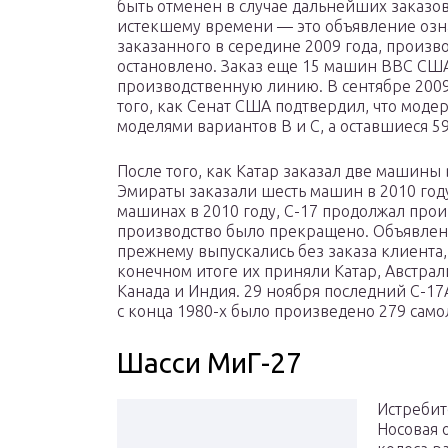
быть отменен в случае дальнейших заказо
истекшему времени — это объявление означ
заказанного в середине 2009 года, произв
остановлено. Заказ еще 15 машин ВВС США
производственную линию. В сентябре 2009
того, как Сенат США подтвердил, что моде
моделями вариантов B и C, а оставшиеся 59
После того, как Катар заказал две машины
Эмираты заказали шесть машин в 2010 год
машинах в 2010 году, C-17 продолжал произ
производство было прекращено. Объявлен 
прежнему выпускались без заказа клиента
конечном итоге их приняли Катар, Австра
Канада и Индия. 29 ноября последний C-17
с конца 1980-х было произведено 279 само
Шасси МиГ-27
Истребит
Носовая 