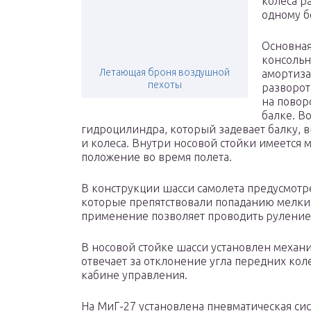
колеса р
одному б
Основная
консольн
Летающая броня воздушной
амортиза
пехоты
разворот
на повор
балке. В
гидроцилиндра, который задевает балку,
и колеса. Внутри носовой стойки имеется
положение во время полета.
В конструкции шасси самолета предусмотр
которые препятствовали попаданию мелких
применение позволяет проводить руление 
В носовой стойке шасси установлен механ
отвечает за отклонение угла передних ко
кабине управления.
На МиГ-27 установлена пневматическая си