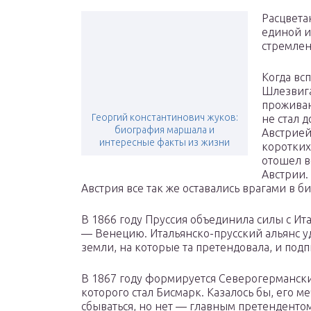
Расцвета
единой и
стремлен
Когда вс
Шлезвига
прожива
Георгий константинович жуков:
не стал 
биография маршала и
Австрией
интересные факты из жизни
коротких
отошел в
Австрии.
Австрия все так же оставались врагами в би
В 1866 году Пруссия объединила силы с Ит
— Венецию. Итальянско-прусский альянс уд
земли, на которые та претендовала, и под
В 1867 году формируется Северогермански
которого стал Бисмарк. Казалось бы, его 
сбываться, но нет — главным претендентом