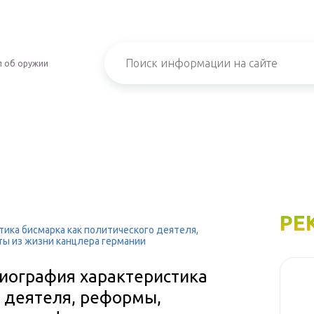
л об оружии
РЕ
тика бисмарка как политического деятеля,
ты из жизни канцлера германии
биография характеристика
о деятеля, реформы,