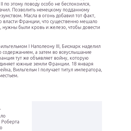
II по этому поводу особо не беспокоился,
дачил. Позволить немецкому подданному
зумством. Масла в огонь добавил тот факт,
о власти Франции, что существенно мешало
 нужны были кровь и железо, чтобы довести
льгельмом I Наполеону III, Бисмарк наделил
 содержанием, а затем во всеуслышание
Франция тут же объявляет войну, которую
единяет южные земли Франции. 18 января
ейха, Вильгельм I получает титул императора,
местьем.
т
ыло
 Роберта
о