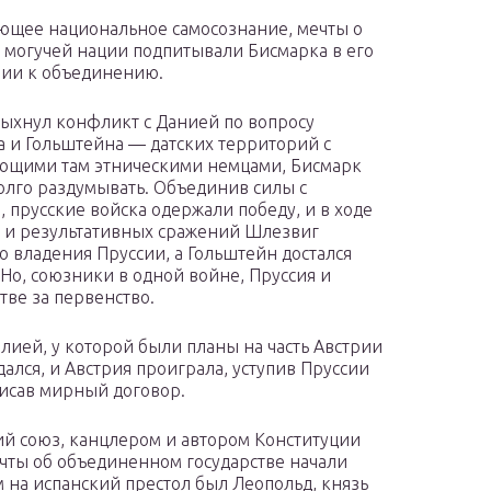
ющее национальное самосознание, мечты о
 могучей нации подпитывали Бисмарка в его
ии к объединению.
пыхнул конфликт с Данией по вопросу
 и Гольштейна — датских территорий с
ющими там этническими немцами, Бисмарк
долго раздумывать. Объединив силы с
, прусские войска одержали победу, и в ходе
 и результативных сражений Шлезвиг
о владения Пруссии, а Гольштейн достался
 Но, союзники в одной войне, Пруссия и
тве за первенство.
алией, у которой были планы на часть Австрии
ался, и Австрия проиграла, уступив Пруссии
писав мирный договор.
й союз, канцлером и автором Конституции
мечты об объединенном государстве начали
 на испанский престол был Леопольд, князь