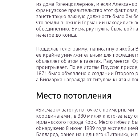
из дома Гогенцоллернов, и если Александр 
французское правительство этот факт оза
занять такую важную должность было бы бе
что земли в южной Германии находились в
объединению. Бисмарку нужна была война,
начатое до конца.
Подделав телеграмму, написанную якобы Ви
ее крайне уничижительным для последнего
объявляет об этом в газетах. Разумеется, 
проигрывает. По ее итогам Пруссия присо
1871 было объявлено о создании Второго р
а Бисмарка награждают титулом князя и по
Место потопления
«Бисмарк» затонул в точке с примерными
координатами , в 380 милях к юго-западу о
ирландского города Корк. Место гибели б
обнаружено 8 июня 1989 года экспедицией
Балларда, ранее нашедшего «Титаник», и п