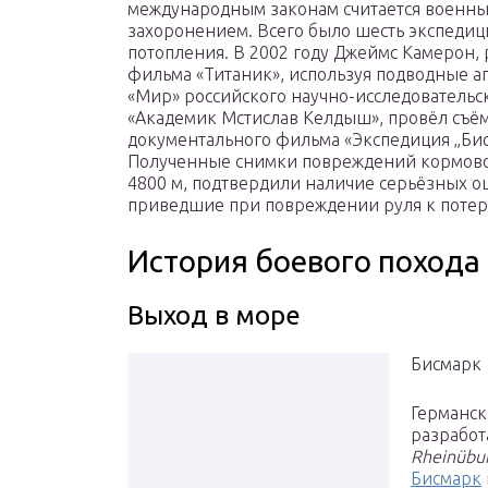
международным законам считается военн
захоронением. Всего было шесть экспедиц
потопления. В 2002 году Джеймс Камерон,
фильма «Титаник», используя подводные а
«Мир» российского научно-исследовательс
«Академик Мстислав Келдыш», провёл съё
документального фильма «Экспедиция „Бис
Полученные снимки повреждений кормовой
4800 м, подтвердили наличие серьёзных о
приведшие при повреждении руля к потер
История боевого похода
Выход в море
Бисмарк
Германск
разработ
Rheinübu
Бисмарк