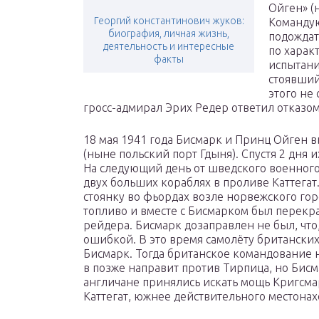
Ойген» (
Георгий константинович жуков:
Команду
биография, личная жизнь,
подождат
деятельность и интересные
по харак
факты
испытани
стоявший
этого не
гросс-адмирал Эрих Редер ответил отказом
18 мая 1941 года Бисмарк и Принц Ойген 
(ныне польский порт Гдыня). Спустя 2 дня 
На следующий день от шведского военног
двух больших кораблях в проливе Каттегат
стоянку во фьордах возле норвежского гор
топливо и вместе с Бисмарком был перекр
рейдера. Бисмарк дозаправлен не был, что
ошибкой. В это время самолёту британски
Бисмарк. Тогда британское командование
в позже направит против Тирпица, но Бис
англичане принялись искать мощь Кригсм
Каттегат, южнее действительного местона