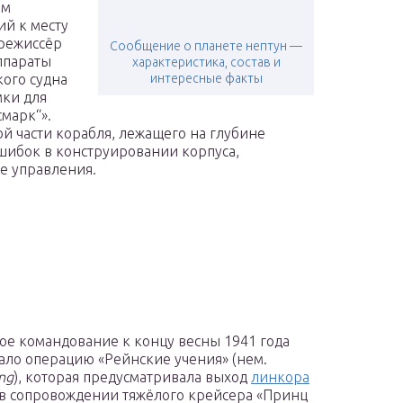
ым
ий к месту
 режиссёр
Сообщение о планете нептун —
ппараты
характеристика, состав и
кого судна
интересные факты
мки для
марк“».
 части корабля, лежащего на глубине
шибок в конструировании корпуса,
е управления.
ое командование к концу весны 1941 года
ало операцию «Рейнские учения» (нем.
ng
), которая предусматривала выход
линкора
в сопровождении тяжёлого крейсера «Принц