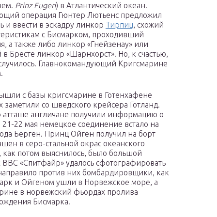
нем.
Prinz Eugen
) в Атлантический океан.
ющий операция Гюнтер Лютьенс предложил
ь и ввести в эскадру линкор
Тирпиц
, схожий
теристикам с Бисмарком, проходивший
я, а также либо линкор «Гнейзенау» или
 в Бресте линкор «Шарнхорст». Но, к счастью,
 случилось. Главнокомандующий Кригсмарине
.
вышли с базы кригсмарине в Готенхафене
их заметили со шведского крейсера Готланд.
о атташе англичане получили информацию о
. 21-22 мая немецкое соединение встало на
ода Берген. Принц Ойген получил на борт
ашен в серо-стальной окрас океанского
, как потом выяснилось, было большой
х ВВС «Спитфайр» удалось сфотографировать
 направило против них бомбардировщики, как
марк и Ойгеном ушли в Норвежское море, а
арине в норвежский фьордах пролива
хождения Бисмарка.