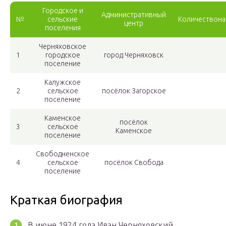
Городское и
Административный
№
сельские
Количествона
центр
поселения
Черняховское
1
городское
город Черняховск
поселение
Калужское
2
сельское
посёлок Загорское
поселение
Каменское
посёлок
3
сельское
Каменское
поселение
Свободненское
4
сельское
посёлок Свобода
поселение
Краткая биография
В июне 1924 года Иван Черняховский