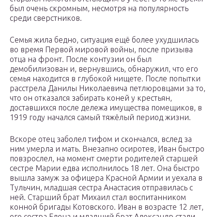
был очень скромным, несмотря на популярность
среди сверстников.
Семья жила бедно, ситуация ещё более ухудшилась
во время Первой мировой войны, после призыва
отца на фронт. После контузии он был
демобилизован и, вернувшись, обнаружил, что его
семья находится в глубокой нищете. После попытки
расстрела Данилы Николаевича петлюровцами за то,
что он отказался забирать коней у крестьян,
доставшихся после дележа имущества помещиков, в
1919 году начался самый тяжёлый период жизни.
Вскоре отец заболел тифом и скончался, вслед за
ним умерла и мать. Внезапно осиротев, Иван быстро
повзрослел, на момент смерти родителей старшей
сестре Марии едва исполнилось 18 лет. Она быстро
вышла замуж за офицера Красной Армии и уехала в
Тульчин, младшая сестра Анастасия отправилась с
ней. Старший брат Михаил стал воспитанником
конной бригады Котовского. Иван в возрасте 12 лет,
его сестра Елена и младший брат Александр стали