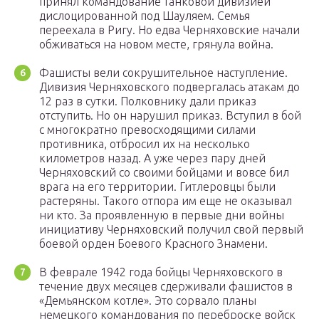
принял командование танковой дивизией
дислоцированной под Шауляем. Семья
переехала в Ригу. Но едва Черняховские начали
обживаться на новом месте, грянула война.
Фашисты вели сокрушительное наступление.
Дивизия Черняховского подвергалась атакам до
12 раз в сутки. Полковнику дали приказ
отступить. Но он нарушил приказ. Вступил в бой
с многократно превосходящими силами
противника, отбросил их на несколько
километров назад. А уже через пару дней
Черняховский со своими бойцами и вовсе бил
врага на его территории. Гитлеровцы были
растеряны. Такого отпора им еще не оказывал
ни кто. За проявленную в первые дни войны
инициативу Черняховский получил свой первый
боевой орден Боевого Красного Знамени.
В феврале 1942 года бойцы Черняховского в
течение двух месяцев сдерживали фашистов в
«Демьянском котле». Это сорвало планы
немецкого командования по переброске войск