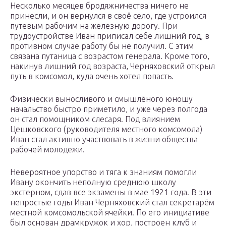
Несколько месяцев бродяжничества ничего не
принесли, и он вернулся в своё село, где устроился
путевым рабочим на железную дорогу. При
трудоустройстве Иван приписал себе лишний год, в
противном случае работу бы не получил. С этим
связана путаница с возрастом генерала. Кроме того,
накинув лишний год возраста, Черняховский открыл
путь в комсомол, куда очень хотел попасть.
Физически выносливого и смышлёного юношу
начальство быстро приметило, и уже через полгода
он стал помощником слесаря. Под влиянием
Цешковского (руководителя местного комсомола)
Иван стал активно участвовать в жизни общества
рабочей молодежи.
Невероятное упорство и тяга к знаниям помогли
Ивану окончить неполную среднюю школу
экстерном, сдав все экзамены в мае 1921 года. В эти
непростые годы Иван Черняховский стал секретарём
местной комсомольской ячейки. По его инициативе
был основан драмкружок и хор, построен клуб и