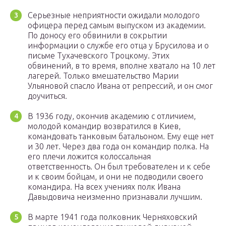
Серьезные неприятности ожидали молодого
офицера перед самым выпуском из академии.
По доносу его обвинили в сокрытии
информации о службе его отца у Брусилова и о
письме Тухачевского Троцкому. Этих
обвинений, в то время, вполне хватало на 10 лет
лагерей. Только вмешательство Марии
Ульяновой спасло Ивана от репрессий, и он смог
доучиться.
В 1936 году, окончив академию с отличием,
молодой командир возвратился в Киев,
командовать танковым батальоном. Ему еще нет
и 30 лет. Через два года он командир полка. На
его плечи ложится колоссальная
ответственность. Он был требователен и к себе
и к своим бойцам, и они не подводили своего
командира. На всех учениях полк Ивана
Давыдовича неизменно признавали лучшим.
В марте 1941 года полковник Черняховский