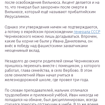
после освобождения Вильнюса. Акцент делается и на
то, что генерал был захоронен после смерти в
Вильнюсе, который ещё называют прибалтийским
Иерусалимом.
Однако эти утверждения ничем не подтверждаются,
а потому о еврейском происхождении
генерала СССР
Черняховского можно лишь догадываться. Впрочем,
какие бы корни не были у Ивана Даниловича, он
внёс в победу над фашистскими захватчиками
неоценимый вклад.
Незадолго до смерти родителей семье Черняховских
пришлось переехать вместе с помещиком, у которого
работал, глава семейства, в село Вербово. В этом
селе семилетний Иван начал учиться в
железнодорожной школе, где провел три года.
По словам преподавателей, мальчик отличался
трудолюбием и прилежной учёбой, Иван никогда не
попадался на обмане, был дисциплинирован, всегда
старался помогать отстающим в учебе. В то же время