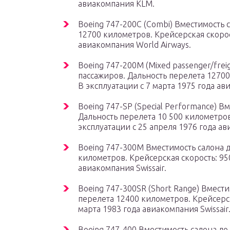
авиакомпания KLM.
Boeing 747-200C (Combi) Вместимость 
12700 километров. Крейсерская скорост
авиакомпания World Airways.
Boeing 747-200M (Mixed passenger/frei
пассажиров. Дальность перелета 12700
В эксплуатации с 7 марта 1975 года ав
Boeing 747-SP (Special Performance) В
Дальность перелета 10 500 километров.
эксплуатации с 25 апреля 1976 года а
Boeing 747-300M Вместимость салона д
километров. Крейсерская скорость: 950
авиакомпания Swissair.
Boeing 747-300SR (Short Range) Вмести
перелета 12400 километров. Крейсерска
марта 1983 года авиакомпания Swissair
Boeing 747-400 Вместимость салона до