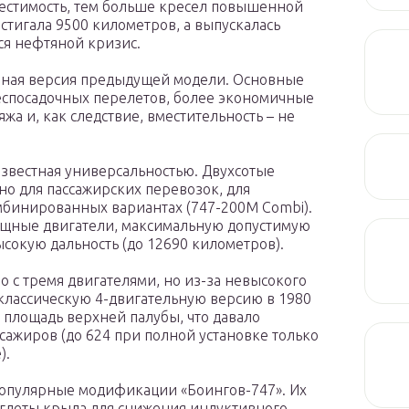
местимость, тем больше кресел повышенной
стигала 9500 километров, а выпускалась
лся нефтяной кризис.
анная версия предыдущей модели. Основные
еспосадочных перелетов, более экономичные
а и, как следствие, вместительность – не
 известная универсальностью. Двухсотые
о для пассажирских перевозок, для
омбинированных вариантах (747-200М Combi).
ощные двигатели, максимальную допустимую
высокую дальность (до 12690 километров).
о с тремя двигателями, но из-за невысокого
 классическую 4-двигательную версию в 1980
 площадь верхней палубы, что давало
сажиров (до 624 при полной установке только
).
 популярные модификации «Боингов-747». Их
глеты крыла для снижения индуктивного