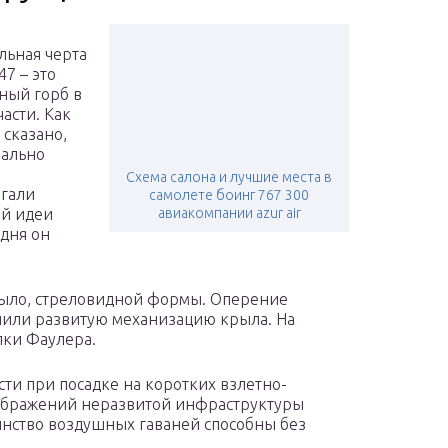
льная черта
47 – это
ный горб в
асти. Как
 сказано,
чально
Схема салона и лучшие места в
гали
самолете боинг 767 300
ой идеи
авиакомпании azur air
одня он
рыло, стреловидной формы. Оперение
чили развитую механизацию крыла. На
лки Фаулера.
ти при посадке на коротких взлетно-
соображений неразвитой инфраструктуры
инство воздушных гаваней способны без