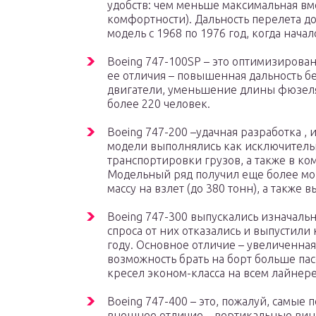
удобств: чем меньше максимальная в
комфортности). Дальность перелета до
модель с 1968 по 1976 год, когда нача
Boeing 747-100SP – это оптимизиров
ее отличия – повышенная дальность б
двигатели, уменьшение длины фюзеляж
более 220 человек.
Boeing 747-200 –удачная разработка ,
модели выполнялись как исключительн
транспортировки грузов, а также в к
Модельный ряд получил еще более м
массу на взлет (до 380 тонн), а также 
Boeing 747-300 выпускались изначальн
спроса от них отказались и выпустили
году. Основное отличие – увеличенная
возможность брать на борт больше пас
кресел эконом-класса на всем лайнере
Boeing 747-400 – это, пожалуй, самые
внешнее отличие – вертикальные вин