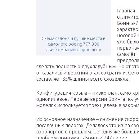
Главная
отличите
Боинга-7
характер
носовой ч
Схема салона и лучшие места в
уже было
самолете boeing 777-300
первона
авиакомпании «аэрофлот»
самолёт
предпола
сделать полностью двухпалубным. Но от эт
отказались и верхний этаж сократили. Сег
составляет 35% длины всего фюзеляжа.
Конфигурация крыла – низкоплан, само к
однокилевое. Первые версии Боинга полу
моделях используется трехщелевые закры
Их основное назначение – снижение скорос
посадочных полосах. Делалось это из-за 
аэропортов в прошлом. Сегодня же больш
проблем принимать Боинги 747 серии.