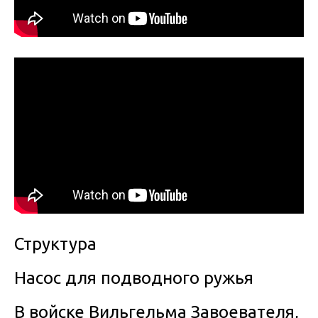
Структура
Насос для подводного ружья
В войске Вильгельма Завоевателя,