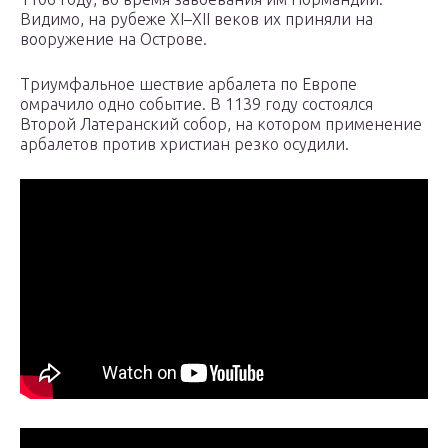
Видимо, на рубеже XI–XII веков их приняли на
вооружение на Острове.
Триумфальное шествие арбалета по Европе
омрачило одно событие. В 1139 году состоялся
Второй Латеранский собор, на котором применение
арбалетов против христиан резко осудили.