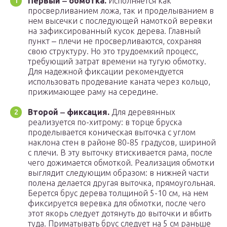
Первый ‒ обмотка.
Исполняется как
просверливанием ложа, так и проделыванием в
нем высечки с последующей намоткой веревки
на зафиксированный кусок дерева. Главный
пункт ‒ плечи не просверливаются, сохраняя
свою структуру. Но это трудоемкий процесс,
требующий затрат времени на тугую обмотку.
Для надежной фиксации рекомендуется
использовать продевание каната через кольцо,
прижимающее раму на середине.
Второй ‒ фиксация.
Для деревянных
реализуется по-хитрому: в торце бруска
проделывается коническая выточка с углом
наклона стен в районе 80-85 градусов, шириной
с плечи. В эту выточку втискивается рама, после
чего дожимается обмоткой. Реализация обмотки
выглядит следующим образом: в нижней части
полена делается другая выточка, прямоугольная.
Берется брус дерева толщиной 5-10 см, на нем
фиксируется веревка для обмотки, после чего
этот якорь следует дотянуть до выточки и вбить
туда. Приматывать брус следует на 5 см раньше