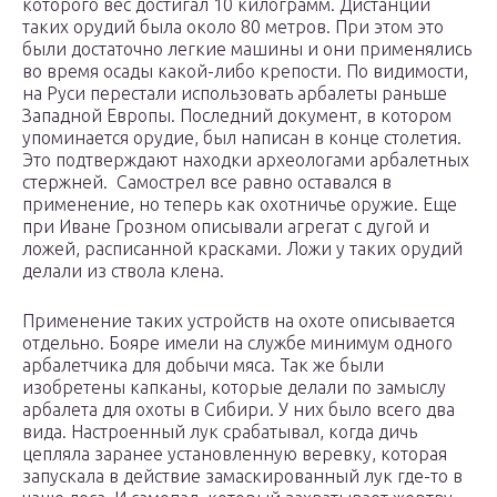
которого вес достигал 10 килограмм. Дистанции
таких орудий была около 80 метров. При этом это
были достаточно легкие машины и они применялись
во время осады какой-либо крепости. По видимости,
на Руси перестали использовать арбалеты раньше
Западной Европы. Последний документ, в котором
упоминается орудие, был написан в конце столетия.
Это подтверждают находки археологами арбалетных
стержней. Самострел все равно оставался в
применение, но теперь как охотничье оружие. Еще
при Иване Грозном описывали агрегат с дугой и
ложей, расписанной красками. Ложи у таких орудий
делали из ствола клена.
Применение таких устройств на охоте описывается
отдельно. Бояре имели на службе минимум одного
арбалетчика для добычи мяса. Так же были
изобретены капканы, которые делали по замыслу
арбалета для охоты в Сибири. У них было всего два
вида. Настроенный лук срабатывал, когда дичь
цепляла заранее установленную веревку, которая
запускала в действие замаскированный лук где-то в