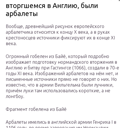
вторгшемся в Англию, были
арбалеты
Вообще, древнейший рисунок европейского
арбалетчика относится к концу X века, а в руках
крестоносцев источники фиксируют их в конце XI
века.
Огромный гобелен из Байё, который подробно
изображает подготовку нормандского вторжения в
Англию и битву при Гастингсе (1066), создали в 70-е
годы XI века. Изображений арбалетов на нём нет, и
письменные источники прямо не говорят о них. Но
известно, что в армии Вильгельма были лучники,
причём луки там использовались короткие, а не
лонгбоу.
Фрагмент гобелена из Байё
Арбалеты имелись в английской армии Генриха I в
1106 году, во время завоевания им Нормандии.