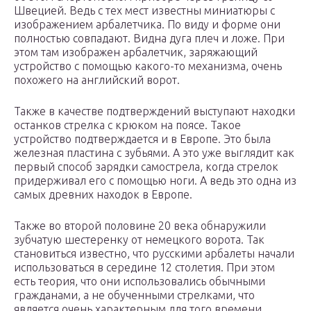
Швецией. Ведь с тех мест известны миниатюры с
изображением арбалетчика. По виду и форме они
полностью совпадают. Видна дуга плеч и ложе. При
этом там изображен арбалетчик, заряжающий
устройство с помощью какого-то механизма, очень
похожего на английский ворот.
Также в качестве подтверждений выступают находки
останков стрелка с крюком на поясе. Такое
устройство подтверждается и в Европе. Это была
железная пластина с зубьями. А это уже выглядит как
первый способ зарядки самострела, когда стрелок
придерживал его с помощью ноги. А ведь это одна из
самых древних находок в Европе.
Также во второй половине 20 века обнаружили
зубчатую шестеренку от немецкого ворота. Так
становиться известно, что русскими арбалеты начали
использоваться в середине 12 столетия. При этом
есть теория, что они использовались обычными
гражданами, а не обученными стрелками, что
является очень характерным для того времени.