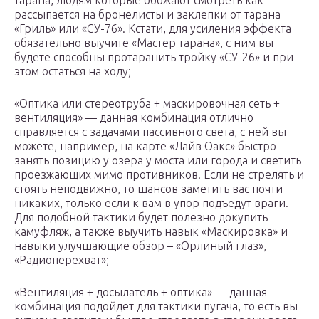
тарана, людям которые обожают смотреть как
рассыпается на бронелисты и заклепки от тарана
«Гриль» или «СУ-76». Кстати, для усиления эффекта
обязательно выучите «Мастер тарана», с ним вы
будете способны протаранить тройку «СУ-26» и при
этом остаться на ходу;
«Оптика или стереотруба + маскировочная сеть +
вентиляция» — данная комбинация отлично
справляется с задачами пассивного света, с ней вы
можете, например, на карте «Лайв Оакс» быстро
занять позицию у озера у моста или города и светить
проезжающих мимо противников. Если не стрелять и
стоять неподвижно, то шансов заметить вас почти
никаких, только если к вам в упор подъедут враги.
Для подобной тактики будет полезно докупить
камуфляж, а также выучить навык «Маскировка» и
навыки улучшающие обзор – «Орлиный глаз»,
«Радиоперехват»;
«Вентиляция + досылатель + оптика» — данная
комбинация подойдет для тактики пугача, то есть вы