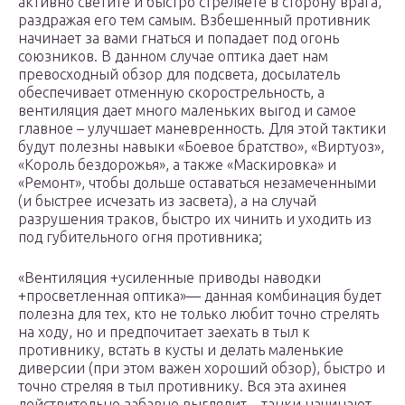
активно светите и быстро стреляете в сторону врага,
раздражая его тем самым. Взбешенный противник
начинает за вами гнаться и попадает под огонь
союзников. В данном случае оптика дает нам
превосходный обзор для подсвета, досылатель
обеспечивает отменную скорострельность, а
вентиляция дает много маленьких выгод и самое
главное – улучшает маневренность. Для этой тактики
будут полезны навыки «Боевое братство», «Виртуоз»,
«Король бездорожья», а также «Маскировка» и
«Ремонт», чтобы дольше оставаться незамеченными
(и быстрее исчезать из засвета), а на случай
разрушения траков, быстро их чинить и уходить из
под губительного огня противника;
«Вентиляция +усиленные приводы наводки
+просветленная оптика»— данная комбинация будет
полезна для тех, кто не только любит точно стрелять
на ходу, но и предпочитает заехать в тыл к
противнику, встать в кусты и делать маленькие
диверсии (при этом важен хороший обзор), быстро и
точно стреляя в тыл противнику. Вся эта ахинея
действительно забавно выглядит – танки начинают