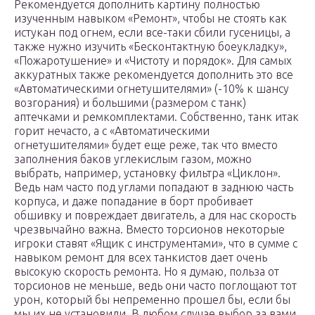
Рекомендуется дополнить картину полностью
изученным навыком «Ремонт», чтобы не стоять как
истукан под огнем, если все-таки сбили гусеницы, а
также нужно изучить «Бесконтактную боеукладку»,
«Пожаротушение» и «Чистоту и порядок». Для самых
аккуратных также рекомендуется дополнить это все
«Автоматическими огнетушителями» (-10% к шансу
возгорания) и большими (размером с танк)
аптечками и ремкомплектами. Собственно, танк итак
горит нечасто, а с «Автоматическими
огнетушителями» будет еще реже, так что вместо
заполнения баков углекислым газом, можно
выбрать, например, установку фильтра «Циклон».
Ведь нам часто под углами попадают в заднюю часть
корпуса, и даже попадание в борт пробивает
обшивку и повреждает двигатель, а для нас скорость
чрезвычайно важна. Вместо торсионов некоторые
игроки ставят «Ящик с инструментами», что в сумме с
навыком ремонт для всех танкистов дает очень
высокую скорость ремонта. Но я думаю, польза от
торсионов не меньше, ведь они часто поглощают тот
урон, который бы непременно прошел бы, если бы
мы их не установили. В любом случае выбор за вами,