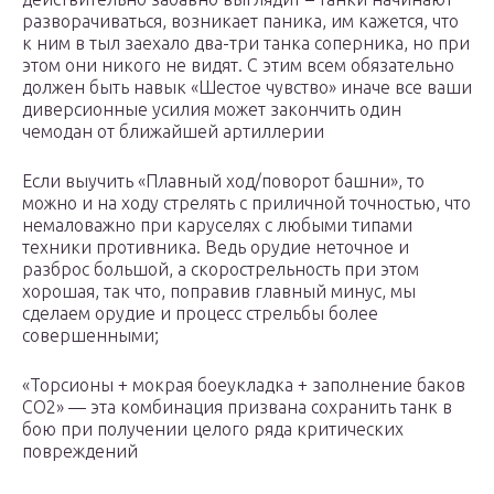
разворачиваться, возникает паника, им кажется, что
к ним в тыл заехало два-три танка соперника, но при
этом они никого не видят. С этим всем обязательно
должен быть навык «Шестое чувство» иначе все ваши
диверсионные усилия может закончить один
чемодан от ближайшей артиллерии
Если выучить «Плавный ход/поворот башни», то
можно и на ходу стрелять с приличной точностью, что
немаловажно при каруселях с любыми типами
техники противника. Ведь орудие неточное и
разброс большой, а скорострельность при этом
хорошая, так что, поправив главный минус, мы
сделаем орудие и процесс стрельбы более
совершенными;
«Торсионы + мокрая боеукладка + заполнение баков
СО2» — эта комбинация призвана сохранить танк в
бою при получении целого ряда критических
повреждений