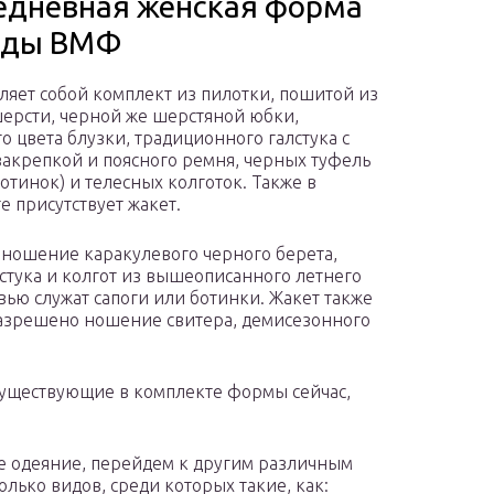
едневная женская форма
жды ВМФ
ляет собой комплект из пилотки, пошитой из
ерсти, черной же шерстяной юбки,
о цвета блузки, традиционного галстука с
закрепкой и поясного ремня, черных туфель
ботинок) и телесных колготок. Также в
е присутствует жакет.
 ношение каракулевого черного берета,
лстука и колгот из вышеописанного летнего
вью служат сапоги или ботинки. Жакет также
Разрешено ношение свитера, демисезонного
 существующие в комплекте формы сейчас,
е одеяние, перейдем к другим различным
лько видов, среди которых такие, как: