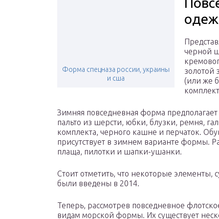
Повс
оде
Представ
черной ш
кремовог
Форма спецназа россии, украины
золотой 
и сша
(или же 
комплект
Зимняя повседневная форма предполагает
пальто из шерсти, юбки, блузки, ремня, га
комплекта, черного кашне и перчаток. Обу
присутствует в зимнем варианте формы. 
плаща, пилотки и шапки-ушанки.
Стоит отметить, что некоторые элементы,
были введены в 2014.
Теперь, рассмотрев повседневное флотско
видам морской формы. Их существует неско