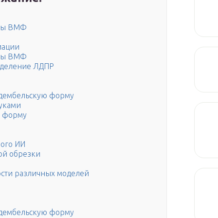
жды ВМФ
иации
жды ВМФ
отделение ЛДПР
 дембельскую форму
руками
ю форму
ного ИИ
ой обрезки
ости различных моделей
 дембельскую форму