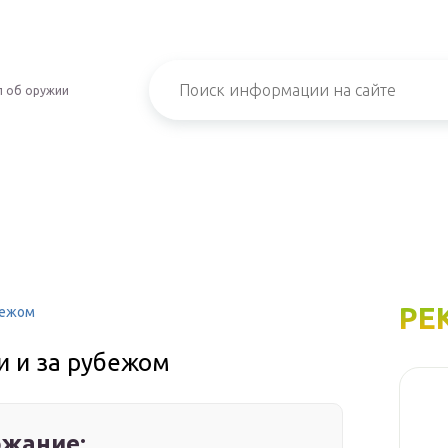
л об оружии
РЕ
бежом
и и за рубежом
жание: