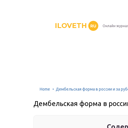
ILOVETH
RU
Онлайн-журна
Home
Дембельская форма в россии и за ру
Дембельская форма в росси
Содер