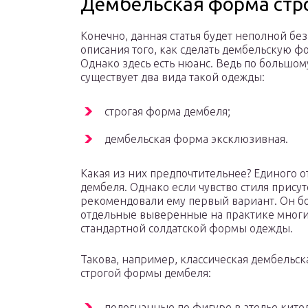
Дембельская форма стр
Конечно, данная статья будет неполной без
описания того, как сделать дембельскую ф
Однако здесь есть нюанс. Ведь по большом
существует два вида такой одежды:
строгая форма дембеля;
дембельская форма эксклюзивная.
Какая из них предпочтительнее? Единого от
дембеля. Однако если чувство стиля присут
рекомендовали ему первый вариант. Он б
отдельные выверенные на практике многи
стандартной солдатской формы одежды.
Такова, например, классическая дембельс
строгой формы дембеля:
подогнанные по фигуре в ателье кител