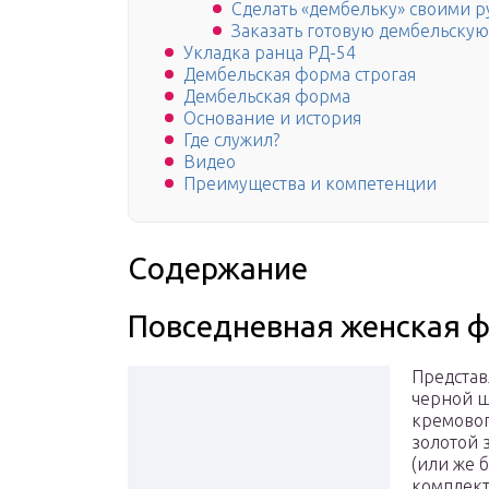
Сделать «дембельку» своими 
Заказать готовую дембельску
Укладка ранца РД-54
Дембельская форма строгая
Дембельская форма
Основание и история
Где служил?
Видео
Преимущества и компетенции
Содержание
Повседневная женская
Представ
черной ш
кремовог
золотой 
(или же 
комплект