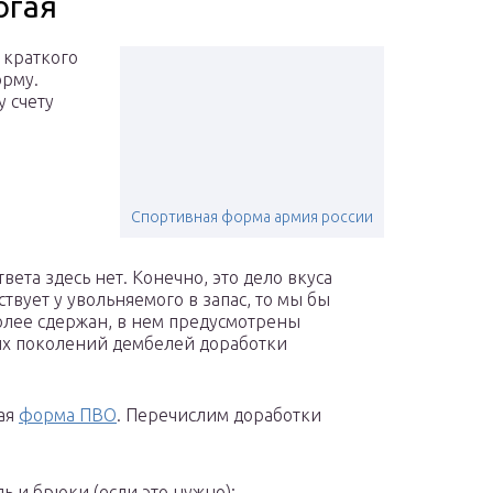
огая
 краткого
орму.
у счету
Спортивная форма армия россии
вета здесь нет. Конечно, это дело вкуса
ствует у увольняемого в запас, то мы бы
олее сдержан, в нем предусмотрены
х поколений дембелей доработки
кая
форма ПВО
. Перечислим доработки
ь и брюки (если это нужно);