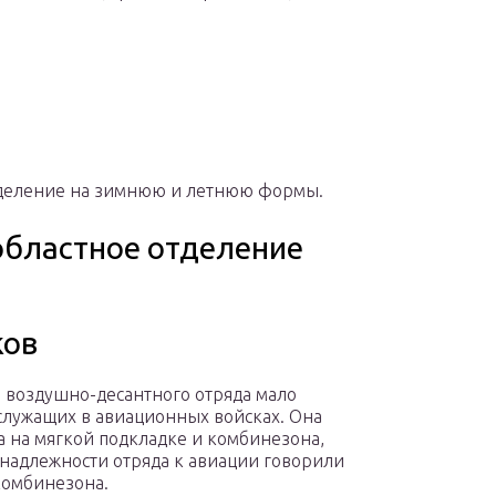
зделение на зимнюю и летнюю формы.
 областное отделение
ков
а воздушно-десантного отряда мало
служащих в авиационных войсках. Она
а на мягкой подкладке и комбинезона,
инадлежности отряда к авиации говорили
комбинезона.