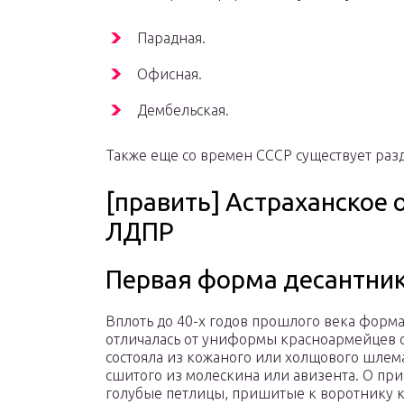
Парадная.
Офисная.
Дембельская.
Также еще со времен СССР существует ра
[править] Астраханское
ЛДПР
Первая форма десантни
Вплоть до 40-х годов прошлого века форм
отличалась от униформы красноармейцев 
состояла из кожаного или холщового шлем
сшитого из молескина или авизента. О пр
голубые петлицы, пришитые к воротнику 