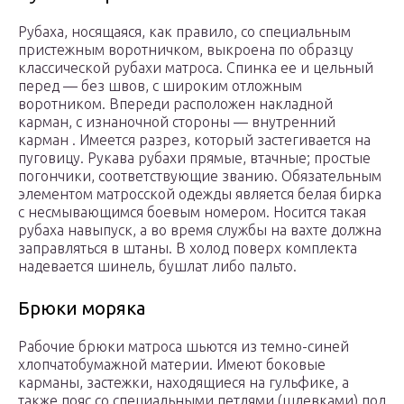
Рубаха, носящаяся, как правило, со специальным
пристежным воротничком, выкроена по образцу
классической рубахи матроса. Спинка ее и цельный
перед — без швов, с широким отложным
воротником. Впереди расположен накладной
карман, с изнаночной стороны — внутренний
карман . Имеется разрез, который застегивается на
пуговицу. Рукава рубахи прямые, втачные; простые
погончики, соответствующие званию. Обязательным
элементом матросской одежды является белая бирка
с несмывающимся боевым номером. Носится такая
рубаха навыпуск, а во время службы на вахте должна
заправляться в штаны. В холод поверх комплекта
надевается шинель, бушлат либо пальто.
Брюки моряка
Рабочие брюки матроса шьются из темно-синей
хлопчатобумажной материи. Имеют боковые
карманы, застежки, находящиеся на гульфике, а
также пояс со специальными петлями (шлевками) под