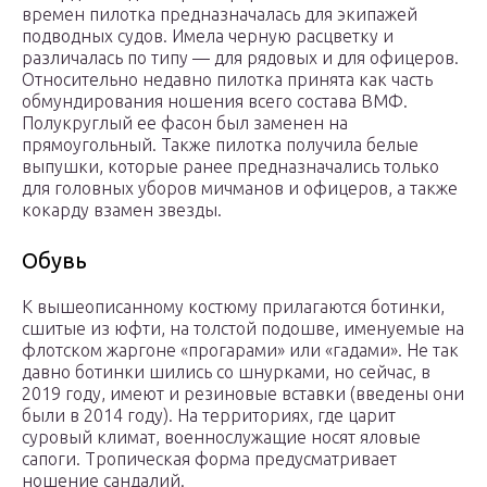
времен пилотка предназначалась для экипажей
подводных судов. Имела черную расцветку и
различалась по типу — для рядовых и для офицеров.
Относительно недавно пилотка принята как часть
обмундирования ношения всего состава ВМФ.
Полукруглый ее фасон был заменен на
прямоугольный. Также пилотка получила белые
выпушки, которые ранее предназначались только
для головных уборов мичманов и офицеров, а также
кокарду взамен звезды.
Обувь
К вышеописанному костюму прилагаются ботинки,
сшитые из юфти, на толстой подошве, именуемые на
флотском жаргоне «прогарами» или «гадами». Не так
давно ботинки шились со шнурками, но сейчас, в
2019 году, имеют и резиновые вставки (введены они
были в 2014 году). На территориях, где царит
суровый климат, военнослужащие носят яловые
сапоги. Тропическая форма предусматривает
ношение сандалий.