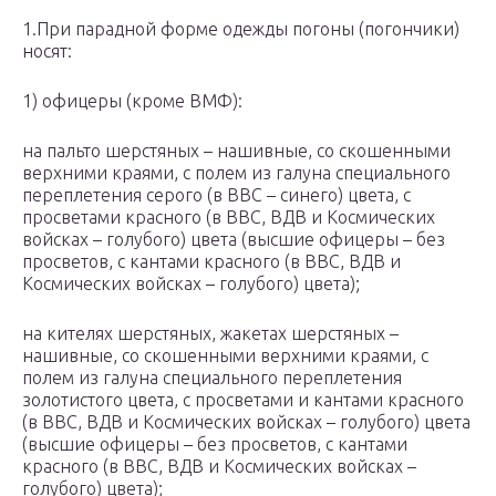
1.При парадной форме одежды погоны (погончики)
носят:
1) офицеры (кроме ВМФ):
на пальто шерстяных – нашивные, со скошенными
верхними краями, с полем из галуна специального
переплетения серого (в ВВС – синего) цвета, с
просветами красного (в ВВС, ВДВ и Космических
войсках – голубого) цвета (высшие офицеры – без
просветов, с кантами красного (в ВВС, ВДВ и
Космических войсках – голубого) цвета);
на кителях шерстяных, жакетах шерстяных –
нашивные, со скошенными верхними краями, с
полем из галуна специального переплетения
золотистого цвета, с просветами и кантами красного
(в ВВС, ВДВ и Космических войсках – голубого) цвета
(высшие офицеры – без просветов, с кантами
красного (в ВВС, ВДВ и Космических войсках –
голубого) цвета);