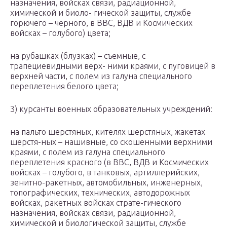
назначения, войсках связи, радиационной,
химической и биоло- гической защиты, службе
горючего – черного, в ВВС, ВДВ и Космических
войсках – голубого) цвета;
на рубашках (блузках) – съемные, с
трапециевидными верх- ними краями, с пуговицей в
верхней части, с полем из галуна специального
переплетения белого цвета;
3) курсанты военных образовательных учреждений:
на пальто шерстяных, кителях шерстяных, жакетах
шерстя-ных – нашивные, со скошенными верхними
краями, с полем из галуна специального
переплетения красного (в ВВС, ВДВ и Космических
войсках – голубого, в танковых, артиллерийских,
зенитно-ракетных, автомобильных, инженерных,
топографических, технических, автодорожных
войсках, ракетных войсках страте-гического
назначения, войсках связи, радиационной,
химической и биологической защиты, службе