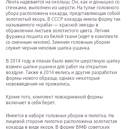
Лента надевается на околыш. Он, как и донышко со
стенками, выполнен из шерсти. На тулье головного
убора расположена кокарда, представляющая собой
золотистый якорь. В СССР кокарда имела форму так
называемого «краба» — красной звезды в
обрамлении листьев золотистого цвета. Летняя
фуражка пошита из белой ткани (идет в комплекте
со сменным чехлом). Зимним головным убором
служит черная меховая шапка-ушанка.
В 2014 году в планах было ввести шерстяную шапку
взамен шапки-ушанки для работ на открытом
воздухе. Также в 2014 велись и другие разработки
формы нового образца, однако некоторые
нововведения не прижились.
Кроме того, комплект повседневной формы
включает в себя берет.
Имеется в наборе головных уборов и пилотка. На
лицевой стороне пилотки расположена золотистая
кокарда в виде якоря. В форме ВМФ советских