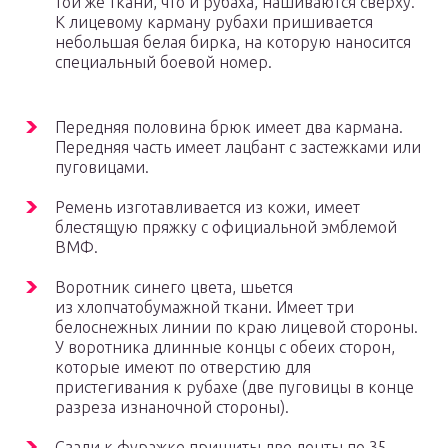
той же ткани, что и рубаха, нашиваются сверху.
К лицевому карману рубахи пришивается
небольшая белая бирка, на которую наносится
специальный боевой номер.
Передняя половина брюк имеет два кармана.
Передняя часть имеет лацбант с застежками или
пуговицами.
Ремень изготавливается из кожи, имеет
блестящую пряжку с официальной эмблемой
ВМФ.
Воротник синего цвета, шьется
из хлопчатобумажной ткани. Имеет три
белоснежных линии по краю лицевой стороны.
У воротника длинные концы с обеих сторон,
которые имеют по отверстию для
пристегивания к рубахе (две пуговицы в конце
разреза изнаночной стороны).
Сзади к фуражке пришиты две ленты по 35