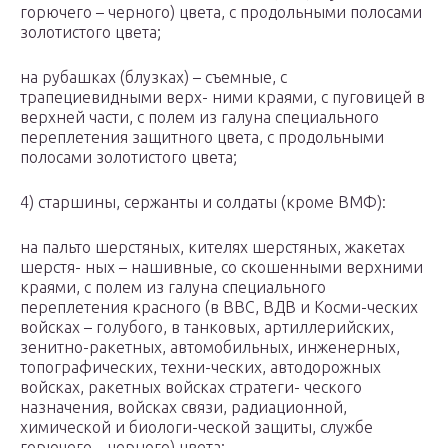
горючего – черного) цвета, с продольными полосами
золотистого цвета;
на рубашках (блузках) – съемные, с
трапециевидными верх- ними краями, с пуговицей в
верхней части, с полем из галуна специального
переплетения защитного цвета, с продольными
полосами золотистого цвета;
4) старшины, сержанты и солдаты (кроме ВМФ):
на пальто шерстяных, кителях шерстяных, жакетах
шерстя- ных – нашивные, со скошенными верхними
краями, с полем из галуна специального
переплетения красного (в ВВС, ВДВ и Косми-ческих
войсках – голубого, в танковых, артиллерийских,
зенитно-ракетных, автомобильных, инженерных,
топографических, техни-ческих, автодорожных
войсках, ракетных войсках стратеги- ческого
назначения, войсках связи, радиационной,
химической и биологи-ческой защиты, службе
горючего – черного) цвета;