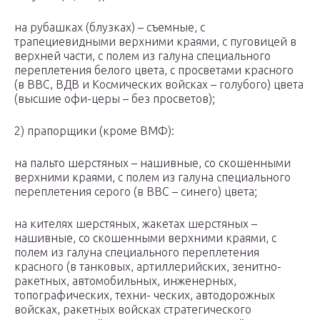
на рубашках (блузках) – съемные, с
трапециевидными верхними краями, с пуговицей в
верхней части, с полем из галуна специального
переплетения белого цвета, с просветами красного
(в ВВС, ВДВ и Космических войсках – голубого) цвета
(высшие офи-церы – без просветов);
2) прапорщики (кроме ВМФ):
на пальто шерстяных – нашивные, со скошенными
верхними краями, с полем из галуна специального
переплетения серого (в ВВС – синего) цвета;
на кителях шерстяных, жакетах шерстяных –
нашивные, со скошенными верхними краями, с
полем из галуна специального переплетения
красного (в танковых, артиллерийских, зенитно-
ракетных, автомобильных, инженерных,
топографических, техни- ческих, автодорожных
войсках, ракетных войсках стратегического