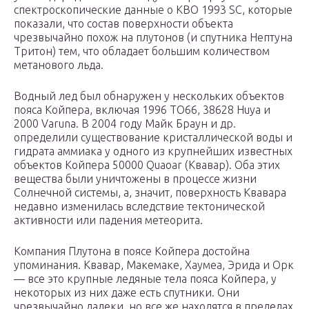
спектроскопические данные о KBO 1993 SC, которые
показали, что состав поверхности объекта
чрезвычайно похож на плутонов (и спутника Нептуна
Тритон) тем, что обладает большим количеством
метанового льда.
Водный лед был обнаружен у нескольких объектов
пояса Койпера, включая 1996 TO66, 38628 Huya и
2000 Varuna. В 2004 году Майк Браун и др.
определили существование кристаллической воды и
гидрата аммиака у одного из крупнейших известных
объектов Койпера 50000 Quaoar (Квавар). Оба этих
вещества были уничтожены в процессе жизни
Солнечной системы, а, значит, поверхность Квавара
недавно изменилась вследствие тектонической
активности или падения метеорита.
Компания Плутона в поясе Койпера достойна
упоминания. Квавар, Макемаке, Хаумеа, Эрида и Орк
— все это крупные ледяные тела пояса Койпера, у
некоторых из них даже есть спутники. Они
чрезвычайно далеки, но все же находятся в пределах