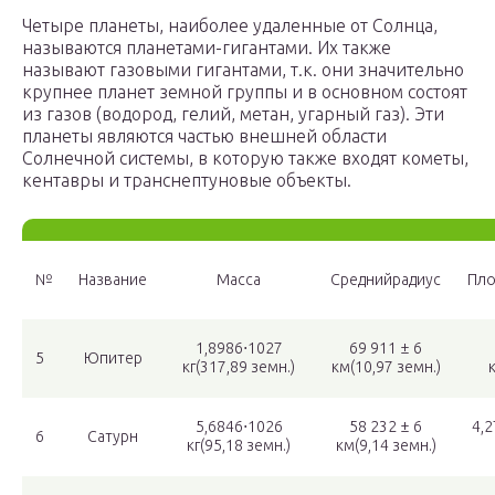
Четыре планеты, наиболее удаленные от Солнца,
называются планетами-гигантами. Их также
называют газовыми гигантами, т.к. они значительно
крупнее планет земной группы и в основном состоят
из газов (водород, гелий, метан, угарный газ). Эти
планеты являются частью внешней области
Солнечной системы, в которую также входят кометы,
кентавры и транснептуновые объекты.
№
Название
Масса
Среднийрадиус
Пло
1,8986⋅1027
69 911 ± 6
5
Юпитер
кг(317,89 земн.)
км(10,97 земн.)
5,6846⋅1026
58 232 ± 6
4,2
6
Сатурн
кг(95,18 земн.)
км(9,14 земн.)