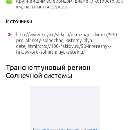
Крупнейшим астероидом, диаметр которого 950
км, называется Церера.
Источники
http://www.7gy.ru/shkola/okruzhajuschii-mir/930-
pro-planety-solnechnoj-sistemy-dlya-
detej.htmlhttp://100-faktov.ru/50-interesnyx-
faktov-pro-solnechnuyu-sistemu/
Транснептуновый регион
Солнечной системы