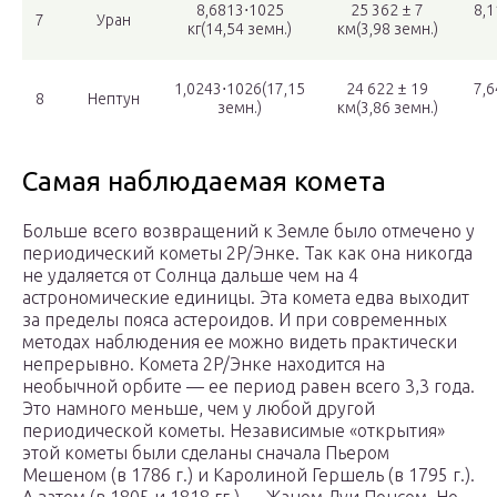
8,6813⋅1025
25 362 ± 7
8,1
7
Уран
кг(14,54 земн.)
км(3,98 земн.)
1,0243⋅1026(17,15
24 622 ± 19
7,6
8
Нептун
земн.)
км(3,86 земн.)
Самая наблюдаемая комета
Больше всего возвращений к Земле было отмечено у
периодический кометы 2P/Энке. Так как она никогда
не удаляется от Солнца дальше чем на 4
астрономические единицы. Эта комета едва выходит
за пределы пояса астероидов. И при современных
методах наблюдения ее можно видеть практически
непрерывно. Комета 2P/Энке находится на
необычной орбите — ее период равен всего 3,3 года.
Это намного меньше, чем у любой другой
периодической кометы. Независимые «открытия»
этой кометы были сделаны сначала Пьером
Мешеном (в 1786 г.) и Каролиной Гершель (в 1795 г.).