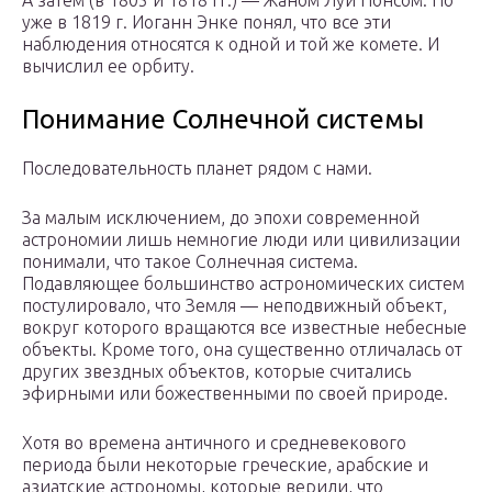
А затем (в 1805 и 1818 гг.) — Жаном Луи Понсом. Но
уже в 1819 г. Иоганн Энке понял, что все эти
наблюдения относятся к одной и той же комете. И
вычислил ее орбиту.
Понимание Солнечной системы
Последовательность планет рядом с нами.
За малым исключением, до эпохи современной
астрономии лишь немногие люди или цивилизации
понимали, что такое Солнечная система.
Подавляющее большинство астрономических систем
постулировало, что Земля — неподвижный объект,
вокруг которого вращаются все известные небесные
объекты. Кроме того, она существенно отличалась от
других звездных объектов, которые считались
эфирными или божественными по своей природе.
Хотя во времена античного и средневекового
периода были некоторые греческие, арабские и
азиатские астрономы, которые верили, что