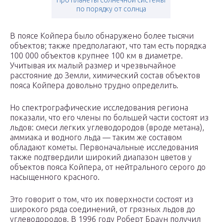
Про планеты солнечной системы
по порядку от cолнца
В поясе Койпера было обнаружено более тысячи
объектов; также предполагают, что там есть порядка
100 000 объектов крупнее 100 км в диаметре.
Учитывая их малый размер и чрезвычайное
расстояние до Земли, химический состав объектов
пояса Койпера довольно трудно определить.
Но спектрографические исследования региона
показали, что его члены по большей части состоят из
льдов: смеси легких углеводородов (вроде метана),
аммиака и водного льда — таким же составом
обладают кометы. Первоначальные исследования
также подтвердили широкий диапазон цветов у
объектов пояса Койпера, от нейтрального серого до
насыщенного красного.
Это говорит о том, что их поверхности состоят из
широкого ряда соединений, от грязных льдов до
углеводородов. В 1996 году Роберт Браун получил