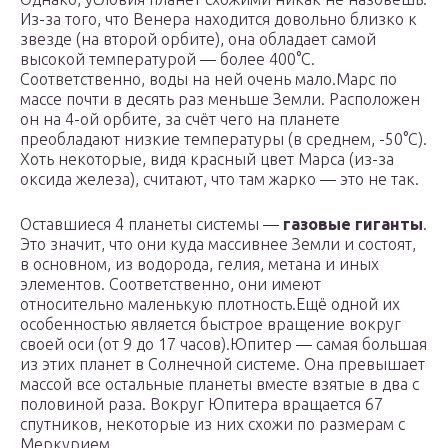
Из-за того, что Венера находится довольно близко к
звезде (на второй орбите), она обладает самой
высокой температурой — более 400°C.
Соответственно, воды на ней очень мало.Марс по
массе почти в десять раз меньше Земли. Расположен
он на 4-ой орбите, за счёт чего на планете
преобладают низкие температуры (в среднем, -50°C).
Хоть некоторые, видя красный цвет Марса (из-за
оксида железа), считают, что там жарко — это не так.
Оставшиеся 4 планеты системы —
газовые гиганты
.
Это значит, что они куда массивнее Земли и состоят,
в основном, из водорода, гелия, метана и иных
элементов. Соответственно, они имеют
относительно маленькую плотность.Ещё одной их
особенностью является быстрое вращение вокруг
своей оси (от 9 до 17 часов).Юпитер — самая большая
из этих планет в Солнечной системе. Она превышает
массой все остальные планеты вместе взятые в два с
половиной раза. Вокруг Юпитера вращается 67
спутников, некоторые из них схожи по размерам с
Меркурием.