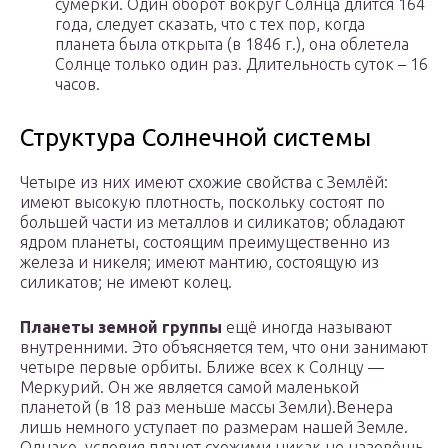
сумерки. Один оборот вокруг Солнца длится 164
года, следует сказать, что с тех пор, когда
планета была открыта (в 1846 г.), она облетела
Солнце только один раз. Длительность суток – 16
часов.
Структура Солнечной системы
Четыре из них имеют схожие свойства с Землёй:
имеют высокую плотность, поскольку состоят по
большей части из металлов и силикатов; обладают
ядром планеты, состоящим преимущественно из
железа и никеля; имеют мантию, состоящую из
силикатов; не имеют колец.
Планеты земной группы
ещё иногда называют
внутренними. Это объясняется тем, что они занимают
четыре первые орбиты. Ближе всех к Солнцу —
Меркурий. Он же является самой маленькой
планетой (в 18 раз меньше массы Земли).Венера
лишь немного уступает по размерам нашей Земле.
Однако, условия планет схожими никак не назовёшь.