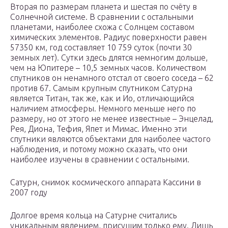
Вторая по размерам планета и шестая по счёту в
Солнечной системе. В сравнении с остальными
планетами, наиболее схожа с Солнцем составом
химических элементов. Радиус поверхности равен
57350 км, год составляет 10 759 суток (почти 30
земных лет). Сутки здесь длятся немногим дольше,
чем на Юпитере – 10,5 земных часов. Количеством
спутников он ненамного отстал от своего соседа – 62
против 67. Самым крупным спутником Сатурна
является Титан, так же, как и Ио, отличающийся
наличием атмосферы. Немного меньше него по
размеру, но от этого не менее известные – Энцелад,
Рея, Диона, Тефия, Япет и Мимас. Именно эти
спутники являются объектами для наиболее частого
наблюдения, и потому можно сказать, что они
наиболее изучены в сравнении с остальными.
Сатурн, снимок космического аппарата Кассини в
2007 году
Долгое время кольца на Сатурне считались
уникальным явлением, присущим только ему. Лишь