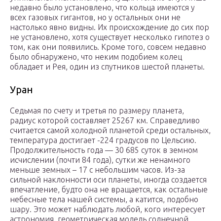
недавно было установлено, что кольца имеются у
всех газовых гигантов, но у остальных они не
настолько явно видны. Их происхождение до сих пор
не установлено, хотя существует несколько гипотез о
том, как они появились. Кроме того, совсем недавно
было обнаружено, что неким подобием колец
обладает и Рея, один из спутников шестой планеты.
Уран
Седьмая по счету и третья по размеру планета,
радиус которой составляет 25267 км. Справедливо
считается самой холодной планетой среди остальных,
температура достигает -224 градусов по Цельсию.
Продолжительность года — 30 685 суток в земном
исчислении (почти 84 года), сутки же ненамного
меньше земных – 17 с небольшим часов. Из-за
сильной наклонности оси планеты, иногда создается
впечатление, будто она не вращается, как остальные
небесные тела нашей системы, а катится, подобно
шару. Это может наблюдать любой, кого интересует
астрономия, геометрическая модель солнечной