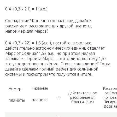
0,4+(0,3 х 21) = 1 (а.е.)
Совпадение? Конечно совпадение, давайте
рассчитаем расстояние для другой планеты,
например для Марса?
0,4+(0,3 х 22) = 1,6 (а.е.), постойте, а сколько
действительно астрономических единиц отделяет
Марс от Солнца? 1,52 а.е., но при этом нельзя
забывать – орбита Марса – это эллипс, поэтому 1,52
это усредненное значение. Снова совпадение? Тогда
давайте сделаем полный расчет для солнечной
системы и посмотрим что получится в итоге.
Номер
Название
Рассто
Действительное
от Сол
n
расстояние от
по прав
планеты
планеты
Солнца, (а. е.)
Тициус
Воде, (а.
—