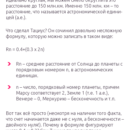
идеально круглая, мы можем смело округлить это
расстояние до 150 млн.км. Именно 150 млн. км – то
расстояние, что называется астрономической едини­
цей (а.е.).
Что сделал Тациус? Он сочинил довольно несложную
формулу, которую можно записать в таком виде:
Rn = 0.4+(0.3 x 2n)
Rn – среднее расстояние от Солнца до планеты с
порядковым номером n, в астрономических
единицах.
n – число, порядковый номер планеты, причем
Марсу соответствует 2, Земле 1 (т.е. 1 а.е.),
Венере – 0, Меркурию – бесконечность и т.п.
Вот так всё просто (несмотря на наличии того факта,
что счет начинается даже не с нуля, а бесконечности –
двойного нуля!). Почему в формуле фигурируют