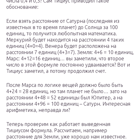
числа 0,4 и 0,3? Сам Тициус приводил такое
обоснование:
Если взять расстояние от Сатурна (последняя из
известных в то время планет) до Солнца за 100
единиц, то получится любопытная математика.
Меркурий будет находится на расстоянии 4 таких
единиц (4+0=4). Венера будет расположена на
расстоянии 7 единиц (4+3=7). Земля: 4+6 = 10 единиц,
Марс: 4+12=16 единиц… вы заметили, что второе
число в этой формуле постоянно удваивается? Вот и
Тициус заметил, а потому продолжил счет.
После Марса по логике вещей должно было быть
4+24 = 28 единиц, но там планет не было… зато на
расстоянии 4+48 = 52 единицы был Юпитер, а на
расстоянии 4+96 = 100 единиц – Сатурн. Интересная
арифметика, неправда ли?
Теперь проверим как работает выведенная
Тициусом формула. Рассчитаем, например
расстояние для Земли, уже хорошо нам известное.