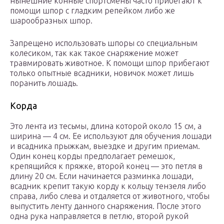
нынешние конные спортсмены часто прибегают к
помощи шпор с гладким репейком либо же
шарообразных шпор.
Запрещено использовать шпоры со специальным
колесиком, так как такое снаряжение может
травмировать животное. К помощи шпор прибегают
только опытные всадники, новичок может лишь
поранить лошадь.
Корда
Это лента из тесьмы, длина которой около 15 см, а
ширина — 4 см. Ее используют для обучения лошади
и всадника прыжкам, выездке и другим приемам.
Один конец корды предполагает ремешок,
крепящийся к пряжке, второй конец — это петля в
длину 20 см. Если начинается разминка лошади,
всадник крепит такую корду к кольцу тензеля либо
справа, либо слева и отдаляется от животного, чтобы
выпустить ленту данного снаряжения. После этого
одна рука направляется в петлю, второй рукой