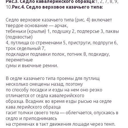
Рис.3. Седло кавалерийского образца:
1, 2, 7, 8, 9,
10.
Рис.4. Седло верховое казачьего типа:
Седло верховое казачьего типа (рис. 4) включает
твердое основание — арчак,
тебеньки (крылья) 1, подушку 2, подперсье 3, паквы
(подхвостье)
4, путлища со стременами 5, приструги, подпруги 6,
трок седельный 7,
подкладки подлавки полок, потник 8, подкидку,
переметные
сумы и вьючные ремни.
В седле казачьего типа проемы для путлищ
несколько смещены назад, поэтому
по способу посадки и езды на нем оно резко
отличается от седла кавалерийского
образца. Всадник во время езды рысью на седле
кава лерийского образца
гасит толчки своего тела — облегчается, опускаясь в
седло и приподнимаясь
на стременах в такт движения лошади через темп.