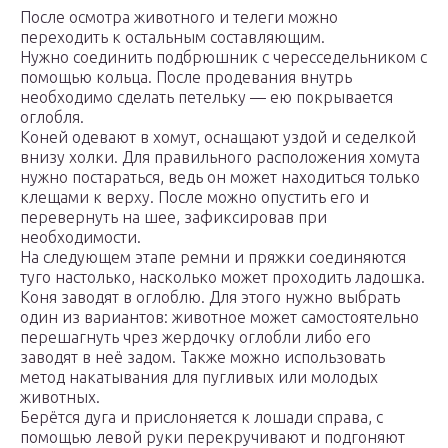
После осмотра животного и телеги можно
переходить к остальным составляющим.
Нужно соединить подбрюшник с чересседельником с
помощью кольца. После продевания внутрь
необходимо сделать петельку — ею покрывается
оглобля.
Коней одевают в хомут, оснащают уздой и седелкой
внизу холки. Для правильного расположения хомута
нужно постараться, ведь он может находиться только
клещами к верху. После можно опустить его и
перевернуть на шее, зафиксировав при
необходимости.
На следующем этапе ремни и пряжки соединяются
туго настолько, насколько может проходить ладошка.
Коня заводят в оглоблю. Для этого нужно выбрать
один из вариантов: животное может самостоятельно
перешагнуть чрез жердочку оглобли либо его
заводят в неё задом. Также можно использовать
метод накатывания для пугливых или молодых
животных.
Берётся дуга и прислоняется к лошади справа, с
помощью левой руки перекручивают и подгоняют