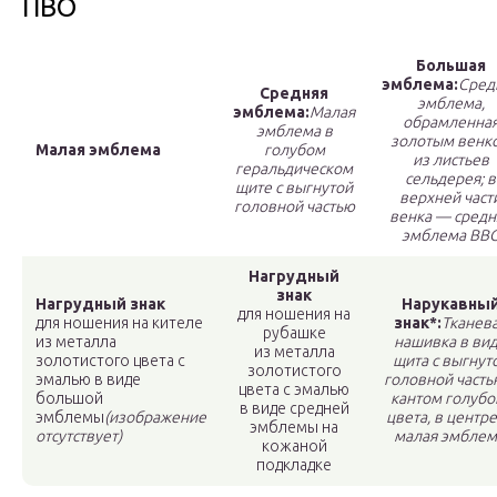
ПВО
Большая
эмблема:
Сред
Средняя
эмблема,
эмблема:
Малая
обрамленна
эмблема в
золотым венк
Малая эмблема
голубом
из листьев
геральдическом
сельдерея; в
щите с выгнутой
верхней част
головной частью
венка — средн
эмблема ВВ
Нагрудный
знак
Нагрудный знак
Нарукавны
для ношения на
для ношения на кителе
знак*:
Тканев
рубашке
из металла
нашивка в ви
из металла
золотистого цвета с
щита с выгнут
золотистого
эмалью в виде
головной часть
цвета с эмалью
большой
кантом голубо
в виде средней
эмблемы
(изображение
цвета, в центр
эмблемы на
отсутствует)
малая эмблем
кожаной
подкладке