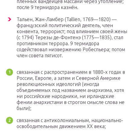
пленных вандейцев массами через утопление;
после 9 термидора казнён.
Тальен, Жан-Ламбер (Tallien, 1769—1820) —
французский политический деятель, член
конвента, террорист; под влиянием своей жены
(с 1794) Терезы де-Фонтенэ (1775—1835), стал
противником террора. 9 термидора
содействовал низвержению Робеспьера; потом
член совета пятисот.
связанная с распространением в 1880-х годах в
России, Европе, а затем и Северной Америке
революционных идеологий (иногда
объединяемых под названием анархизма, хотя
ни российские народники, ни ирландские
фении анархистами в строгом смысле слова не
были);
связанная с антиколониальным, национально-
освободительным движением XX века;