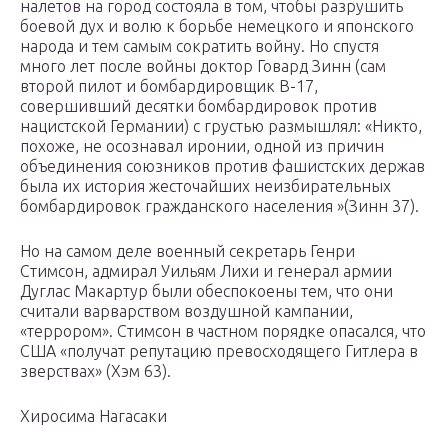
налетов на город состояла в том, чтобы разрушить
боевой дух и волю к борьбе немецкого и японского
народа и тем самым сократить войну. Но спустя
много лет после войны доктор Говард Зинн (сам
второй пилот и бомбардировщик B-17,
совершивший десятки бомбардировок против
нацистской Германии) с грустью размышлял: «Никто,
похоже, не осознавал иронии, одной из причин
объединения союзников против фашистских держав
была их история жесточайших неизбирательных
бомбардировок гражданского населения »(Зинн 37).
Но на самом деле военный секретарь Генри
Стимсон, адмирал Уильям Лихи и генерал армии
Дуглас Макартур были обеспокоены тем, что они
считали варварством воздушной кампании,
«террором». Стимсон в частном порядке опасался, что
США «получат репутацию превосходящего Гитлера в
зверствах» (Хэм 63).
Хиросима Нагасаки