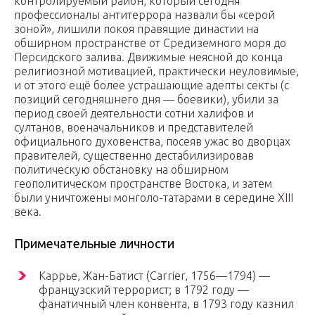
контролируемый район, который сегодня
профессионалы антитеррора назвали бы «серой
зоной», лишили покоя правящие династии на
обширном пространстве от Средиземного моря до
Персидского залива. Движимые неясной до конца
религиозной мотивацией, практически неуловимые,
и от этого ещё более устрашающие адепты секты (с
позиций сегодняшнего дня — боевики), убили за
период своей деятельности сотни халифов и
султанов, военачальников и представителей
официального духовенства, посеяв ужас во дворцах
правителей, существенно дестабилизировав
политическую обстановку на обширном
геополитическом пространстве Востока, и затем
были уничтожены монголо-татарами в середине XIII
века.
Примечательные личности
Каррье, Жан-Батист (Carrier, 1756—1794) —
французский террорист; в 1792 году —
фанатичный член конвента, в 1793 году казнил