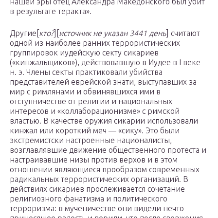
нашей эры отец Александра Македонского был убит
в результате теракта».
Другие[
кто?
][
источник не указан 3441 день
] считают
одной из наиболее ранних террористических
группировок иудейскую секту сикариев
(«кинжальщиков»), действовавшую в Иудее в I веке
н. э. Члены секты практиковали убийства
представителей еврейской знати, выступавших за
мир с римлянами и обвинявшихся ими в
отступничестве от религии и национальных
интересов и «коллаборационизме» с римской
властью. В качестве оружия сикарии использовали
кинжал или короткий меч — «сику». Это были
экстремистски настроенные националисты,
возглавлявшие движение общественного протеста и
настраивавшие низы против верхов и в этом
отношении являющиеся прообразом современных
радикальных террористических организаций. В
действиях сикариев прослеживается сочетание
религиозного фанатизма и политического
терроризма: в мученичестве они видели нечто