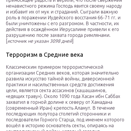
приносящее радость и верили, что после свержения
ненавистного режима Господь явится своему народу
и избавит их от мук и страданий. Сыграли важную
роль в поражении Иудейского восстания 66-71 гг. и
были уничтожены с его разгромом. В частности, их
действия в осаждённом Иерусалиме привели к его
разрушению после захвата города римлянами.
[
источник не указан 3098 дней
]
Терроризм в Средние века
Классическим примером террористической
организации Средних веков, которая значительно
развила искусство тайной войны, диверсионной
практики и насильственных средств достижения
цели, является секта ассасинов (хашашаинов,
«едящих траву»). Около 1090 года Хасан ибн Саббах
захватил в горной долине к северу от Хамадана
(современный Иран) крепость Аламут. В течение
последующих полутора столетий сторонники и
последователи Горного Старца, под именем которого
вошёл в историю основатель секты, опираясь на