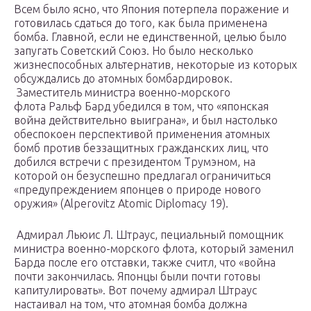
Всем было ясно, что Япония потерпела поражение и
готовилась сдаться до того, как была применена
бомба. Главной, если не единственной, целью было
запугать Советский Союз. Но было несколько
жизнеспособных альтернатив, некоторые из которых
обсуждались до атомных бомбардировок.
Заместитель министра военно-морского
флота Ральф Бард убедился в том, что «японская
война действительно выиграна», и был настолько
обеспокоен перспективой применения атомных
бомб против беззащитных гражданских лиц, что
добился встречи с президентом Трумэном, на
которой он безуспешно предлагал ограничиться
«предупреждением японцев о природе нового
оружия» (Alperovitz Atomic Diplomacy 19).
Адмирал Льюис Л. Штраус, пециальный помощник
министра военно-морского флота, который заменил
Барда после его отставки, также считл, что «война
почти закончилась. Японцы были почти готовы
капитулировать». Вот почему адмирал Штраус
настаивал на том, что атомная бомба должна