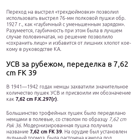
Переход на выстрел «трехдюймовки» позволил
использовать выстрел 76-мм полковой пушки обр.
1927 г., как «гаубичный с уменьшенным зарядом».
Разумеется, гаубичность при этом была в лучшем
случае половинчатая, но решение позволило
«сохранить лицо» и избавится от лишних хлопот кое-
кому в руководстве КА.
УСВ за рубежом, переделка в 7,62
cm FK 39
В 1941—1942 годах немцы захватили значительное
количество пушек УСВ и присвоили им обозначение
как
7,62 cm F.K.297(r)
.
Большинство трофейных пушек было переделано
немцами в полевые, со стволом по образцу
7,62 cm
Pak 36
. Модернизированная пушка получила
название
7,62 cm FK 39
. На орудие был установлен
дульный тормоз, была расточена камора под