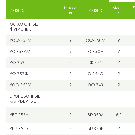
Масса,
Масса,
Д
Индекс
Индекс
кг
кг
ОСКОЛОЧНЫЕ
ФУГАСНЫЕ
УОФ-353М
?
ОФ-350М
?
УО-353АМ
?
О-35OА
?
УФ-353
?
Ф-354
?
УФ-353Ф
?
Ф-354Ф
?
УОФ-353М
?
ОФ-343
?
БРОНЕБОЙНЫЕ
КАЛИБЕРНЫЕ
УБР-353А
?
БР-350А
6,3
УБР-350Б
?
БР-350Б
?