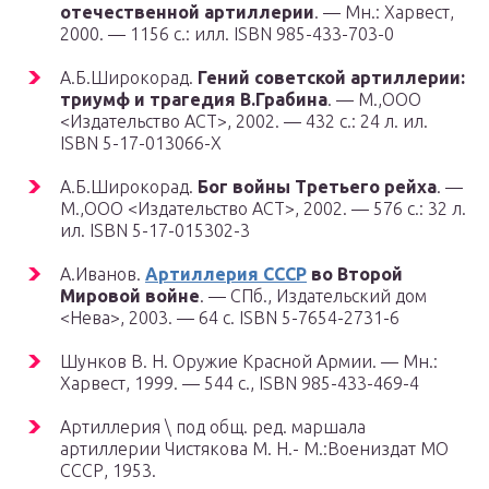
отечественной артиллерии
. — Мн.: Харвест,
2000. — 1156 с.: илл. ISBN 985-433-703-0
А.Б.Широкорад.
Гений советской артиллерии:
триумф и трагедия В.Грабина
. — М.,ООО
<Издательство АСТ>, 2002. — 432 с.: 24 л. ил.
ISBN 5-17-013066-X
А.Б.Широкорад.
Бог войны Третьего рейха
. —
М.,ООО <Издательство АСТ>, 2002. — 576 с.: 32 л.
ил. ISBN 5-17-015302-3
А.Иванов.
Артиллерия СССР
во Второй
Мировой войне
. — СПб., Издательский дом
<Нева>, 2003. — 64 с. ISBN 5-7654-2731-6
Шунков В. Н. Оружие Красной Армии. — Мн.:
Харвест, 1999. — 544 с., ISBN 985-433-469-4
Артиллерия \ под общ. ред. маршала
артиллерии Чистякова М. Н.- М.:Воениздат МО
СССР, 1953.