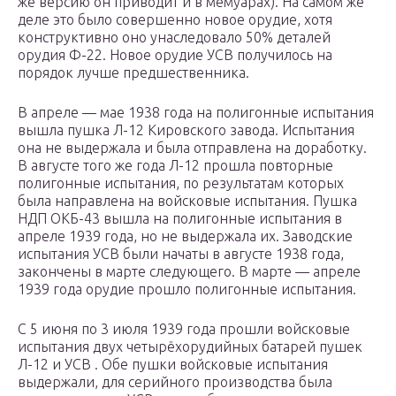
же версию он приводит и в мемуарах). На самом же
деле это было совершенно новое орудие, хотя
конструктивно оно унаследовало 50% деталей
орудия Ф-22. Новое орудие УСВ получилось на
порядок лучше предшественника.
В апреле — мае 1938 года на полигонные испытания
вышла пушка Л-12 Кировского завода. Испытания
она не выдержала и была отправлена на доработку.
В августе того же года Л-12 прошла повторные
полигонные испытания, по результатам которых
была направлена на войсковые испытания. Пушка
НДП ОКБ-43 вышла на полигонные испытания в
апреле 1939 года, но не выдержала их. Заводские
испытания УСВ были начаты в августе 1938 года,
закончены в марте следующего. В марте — апреле
1939 года орудие прошло полигонные испытания.
С 5 июня по 3 июля 1939 года прошли войсковые
испытания двух четырёхорудийных батарей пушек
Л-12 и УСВ . Обе пушки войсковые испытания
выдержали, для серийного производства была