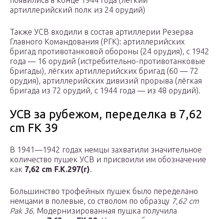
появились в конце 1944 года (лёгкий
артиллерийский полк из 24 орудий)
Также УСВ входили в состав артиллерии Резерва
Главного Командования (РГК): артиллерийских
бригад противотанковой обороны (24 орудия), с 1942
года — 16 орудий (истребительно-противотанковые
бригады), лёгких артиллерийских бригад (60 — 72
орудия), артиллерийских дивизий прорыва (лёгкая
бригада из 72 орудий, с 1944 года — из 48 орудий).
УСВ за рубежом, переделка в 7,62
cm FK 39
В 1941—1942 годах немцы захватили значительное
количество пушек УСВ и присвоили им обозначение
как
7,62 cm F.K.297(r)
.
Большинство трофейных пушек было переделано
немцами в полевые, со стволом по образцу
7,62 cm
Pak 36
. Модернизированная пушка получила