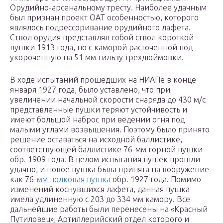
Орудийно-арсенальному тресту. Наиболее удачным
был признан проект ОАТ особенностью, которого
являлось подрессоривание орудийного лафета.
Ствол орудия представлял собой ствол короткой
пушки 1913 года, но с каморой расточенной под
укороченную на 51 мм гильзу трехдюймовки.
В ходе испытаний прошедших на НИАПе в конце
января 1927 года, было уставлено, что при
увеличении начальной скорости снаряда до 430 м/с
представленные пушки теряют устойчивость и
имеют большой наброс при ведении огня под
малыми углами возвышения. Поэтому было принято
решение оставаться на исходной баллистике,
соответствующей баллистике 76-мм горной пушки
обр. 1909 года. В целом испытания пушек прошли
удачно, и новое пушка была принята на вооружение
как 76-
мм полковая пушка
обр. 1927 года. Помимо
изменений коснувшихся лафета, данная пушка
имела удлиненную с 203 до 334 мм камору. Все
дальнейшие работы были перенесены на «Красный
Путиловец», Артиллерийский отдел которого и