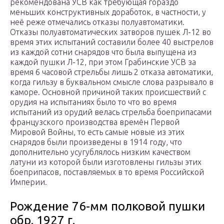
рекомендована УСВ как требующая гораздо
меньших конструктивных доработок, в частности, у
неё реже отмечались отказы полуавтоматики.
Отказы полуавтоматических затворов пушек Л-12 во
время этих испытаний составили более 40 выстрелов
из каждой сотни снарядов что была выпущена из
каждой пушки Л-12, при этом Грабинские УСВ за
время 6 часовой стрельбы лишь 2 отказа автоматики,
когда гильзу в буквальном смысле слова разрывало в
каморе. Основной причиной таких происшествий с
орудия на испытаниях было то что во время
испытаний из орудий велась стрельба боеприпасами
французского производства времён Первой
Мировой Войны, то есть самые новые из этих
снарядов были произведены в 1914 году, что
дополнительно усугублялось низким качеством
латуни из которой были изготовлены гильзы этих
боеприпасов, поставляемых в то время Российской
Империи.
Рождение 76-мм полковой пушки
обр. 1927 г.