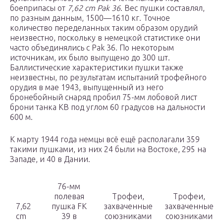
боеприпасы от
7,62 cm Pak 36
. Вес пушки составлял,
по разным данным, 1500—1610 кг. Точное
количество переделанных таким образом орудий
неизвестно, поскольку в немецкой статистике они
часто объединялись с Pak 36. По некоторым
источникам, их было выпущено до 300 шт.
Баллистические характеристики пушки также
неизвестны, по результатам испытаний трофейного
орудия в мае 1943, выпущенный из него
бронебойный снаряд пробил 75-мм лобовой лист
брони танка КВ под углом 60 градусов на дальности
600 м.
К марту 1944 года немцы всё ещё располагали 359
такими пушками, из них 24 были на Востоке, 295 на
Западе, и 40 в Дании.
76-мм
полевая
Трофеи,
Трофеи,
7,62
пушка FK
захваченные
захваченные
cm
39 в
союзниками
союзниками