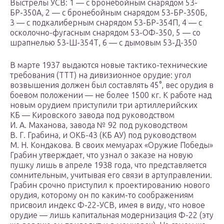
Выстрелы УСВ: 1 — с бронебойным снарядом 53-
БР-350А, 2 — с бронебойным снарядом 53-БР-350Б,
3 — с подкалиберным снарядом 53-БР-354П, 4 — с
осколочно-фугасным снарядом 53-ОФ-350, 5 — со
шрапнелью 53-Ш-354Т, 6 — с дымовым 53-Д-350
В марте 1937 выдаются новые тактико-технические
требования (ТТТ) на дивизионное орудие: угол
возвышения должен был составлять 45°, вес орудия в
боевом положении — не более 1500 кг. К работе над
новым орудием приступили три артиллерийских
КБ — Кировского завода под руководством
И. А. Маханова, завода № 92 под руководством
В. Г. Грабина, и ОКБ-43 (КБ АУ) под руководством
М. Н. Кондакова. В своих мемуарах «Оружие Победы»
Грабин утверждает, что узнал о заказе на новую
пушку лишь в апреле 1938 года, что представляется
сомнительным, учитывая его связи в артуправлении.
Грабин срочно приступил к проектированию нового
орудия, которому он по каким-то соображениям
присвоил индекс Ф-22-УСВ, имея в виду, что новое
орудие — лишь капитальная модернизация Ф-22 (эту