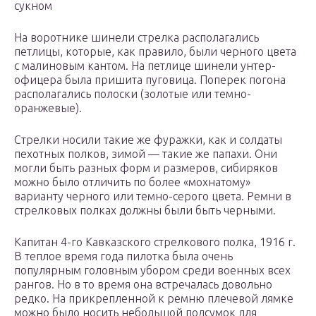
сукном
На воротнике шинели стрелка располагались
петлицы, которые, как правило, были черного цвета
с малиновым кантом. На петлице шинели унтер-
офицера была пришита пуговица. Поперек погона
располагались полоски (золотые или темно-
оранжевые).
Стрелки носили такие же фуражки, как и солдаты
пехотных полков, зимой — такие же папахи. Они
могли быть разных форм и размеров, сибиряков
можно было отличить по более «мохнатому»
варианту черного или темно-серого цвета. Ремни в
стрелковых полках должны были быть черными.
Капитан 4-го Кавказского стрелкового полка, 1916 г.
В теплое время года пилотка была очень
популярным головным убором среди военных всех
рангов. Но в то время она встречалась довольно
редко. На прикрепленной к ремню плечевой лямке
можно было носить небольшой подсумок для