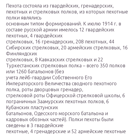
Пехота состояла из гвардейских, гренадерских,
пехотных и стрелковых полков, из которых пехотные
полки являлись
основным типом формирований. К июлю 1914 г. в
составе русской армии имелось 12 гвардейских
пехотных, 4 гвардейских
стрелковых, 16 гренадерских, 208 пехотных, 44
Сибирских стрелковых, 20 армейских стрелковых, 16
Финляндских
стрелковых, 8 Кавказских стрелковых и 22
Туркестанских стрелковых полка – всего 350 полков
или 1260 батальонов (без
учета лейб-гвардии Собственного Его
Императорского Величества сводного пехотного
полка, роты дворцовых гренадер,
стрелковой роты Офицерской стрелковой школы, 6
пограничных Заамурских пехотных полков, 6
Кубанских пластунских
батальонов, Одесского морского батальона и
кадровых обозных частей). Полки пехоты были
сведены в 3 гвардейские
пехотные, 4 гренадерские и 52 армейские пехотные