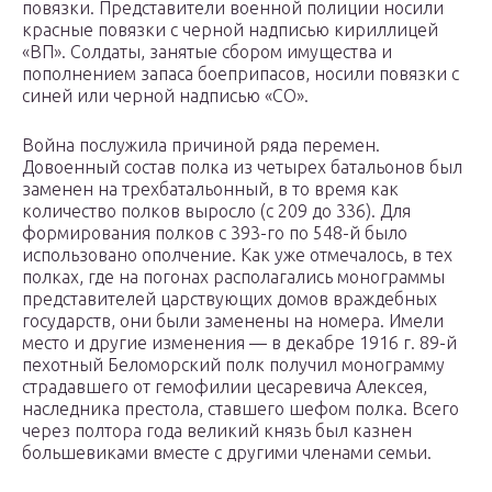
повязки. Представители военной полиции носили
красные повязки с черной надписью кириллицей
«ВП». Солдаты, занятые сбором имущества и
пополнением запаса боеприпасов, носили повязки с
синей или черной надписью «СО».
Война послужила причиной ряда перемен.
Довоенный состав полка из четырех батальонов был
заменен на трехбатальонный, в то время как
количество полков выросло (с 209 до 336). Для
формирования полков с 393-го по 548-й было
использовано ополчение. Как уже отмечалось, в тех
полках, где на погонах располагались монограммы
представителей царствующих домов враждебных
государств, они были заменены на номера. Имели
место и другие изменения — в декабре 1916 г. 89-й
пехотный Беломорский полк получил монограмму
страдавшего от гемофилии цесаревича Алексея,
наследника престола, ставшего шефом полка. Всего
через полтора года великий князь был казнен
большевиками вместе с другими членами семьи.