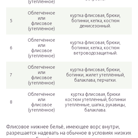
(утеплённое)
Облегчённое
куртка флисовая, брюки,
или
5
ботинки, кепка, костюм
флисовое
демисезонный.
(утеплённое)
Облегчённое
куртка флисовая, брюки,
или
6
ботинки, кепка, костюм
флисовое
ветроводозащитный.
(утеплённое)
Облегчённое
куртка флисовая, брюки,
или
7
ботинки, жилет утеплённый,
флисовое
балаклава, перчатки.
(утеплённое)
Облегчённое
куртка флисовая, брюки
или
костюм утеплённый, ботинки
8
флисовое
утеплённые, шапка, рукавицы,
(утеплённое)
балаклава.
Флисовое нижнее бельё, имеющее ворс внутри,
разрешается надевать на обычное в условиях низких