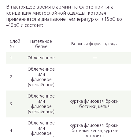
В настоящее время в армии на флоте принята
концепция многослойной одежды, которая
применяется в диапазоне температур от +15оС до
-40оС и состоит:
Слой
Нательное
Верхняя форма одежда
№
бельё
1
Облегчённое
—
Облегчённое
или
2
—
флисовое
(утеплённое)
Облегчённое
или
куртка флисовая, брюки,
3
флисовое
ботинки, кепка.
(утеплённое)
Облегчённое
куртка флисовая, брюки,
или
4
ботинки, кепка, куртка-
флисовое
ветровка.