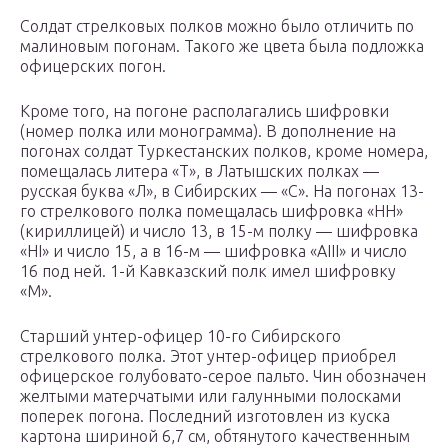
Солдат стрелковых полков можно было отличить по
малиновым погонам. Такого же цвета была подложка
офицерских погон.
Кроме того, на погоне располагались шифровки
(номер полка или монограмма). В дополнение на
погонах солдат Туркестанских полков, кроме номера,
помещалась литера «Т», в Латышских полках —
русская буква «Л», в Сибирских — «С». На погонах 13-
го стрелкового полка помещалась шифровка «НН»
(кириллицей) и число 13, в 15-м полку — шифровка
«НI» и число 15, а в 16-м — шифровка «АIII» и число
16 под ней. 1-й Кавказский полк имел шифровку
«М».
Старший унтер-офицер 10-го Сибирского
стрелкового полка. Этот унтер-офицер приобрел
офицерское голубовато-серое пальто. Чин обозначен
желтыми матерчатыми или галунными полосками
поперек погона. Последний изготовлен из куска
картона шириной 6,7 см, обтянутого качественным