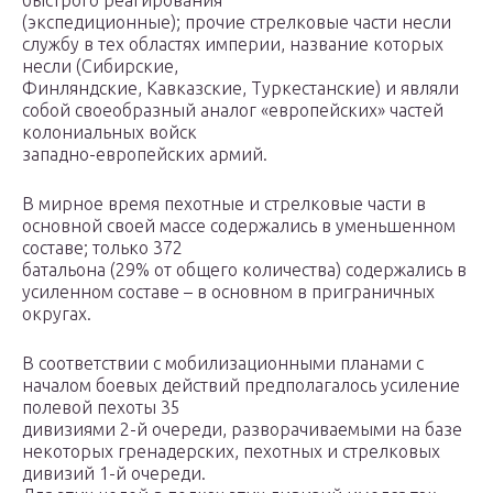
быстрого реагирования
(экспедиционные); прочие стрелковые части несли
службу в тех областях империи, название которых
несли (Сибирские,
Финляндские, Кавказские, Туркестанские) и являли
собой своеобразный аналог «европейских» частей
колониальных войск
западно-европейских армий.
В мирное время пехотные и стрелковые части в
основной своей массе содержались в уменьшенном
составе; только 372
батальона (29% от общего количества) содержались в
усиленном составе – в основном в приграничных
округах.
В соответствии с мобилизационными планами с
началом боевых действий предполагалось усиление
полевой пехоты 35
дивизиями 2-й очереди, разворачиваемыми на базе
некоторых гренадерских, пехотных и стрелковых
дивизий 1-й очереди.