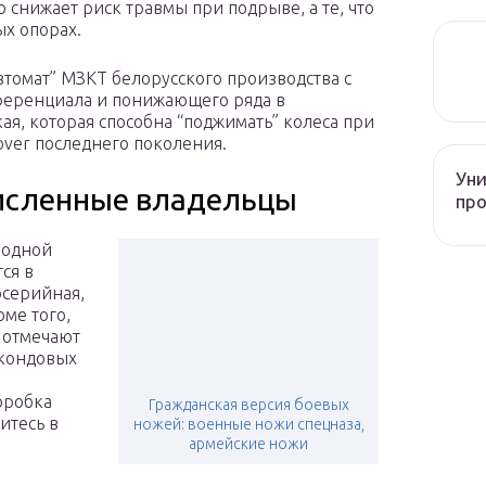
 снижает риск травмы при подрыве, а те, что
ых опорах.
томат” МЗКТ белорусского производства с
еренциала и понижающего ряда в
ая, которая способна “поджимать” колеса при
over последнего поколения.
Уни
исленные владельцы
про
бодной
ся в
осерийная,
ме того,
 отмечают
 кондовых
оробка
Гражданская версия боевых
итесь в
ножей: военные ножи спецназа,
армейские ножи