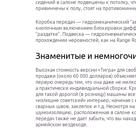
сидений в салоне подвешены к потолку, что
привинчены к полу, стоят на противоминн
Коробка передач — гидромеханический “ав
кнопочным включением блокировки дифф
“раздатке”. Подвеска — гидропневматическ
прохождении неровностей, как на Range R
Знаменитые и немногоч
Высокая стоимость версии «Тигра» для сво
продажи (около 60 000 долларов) объясняет
первую очередь тем, что она даже не мелк
а практически индивидуальной сборки. Кро
для такой дорогой (в розницу) машины все
«излишне советский» интерьер, начиная с
сварных швов, заклепок и т.д. Несмотря на
шумоизоляцию, расположенная в салоне к
передач также не дает забыть, что вы наход
армейском вездеходе.