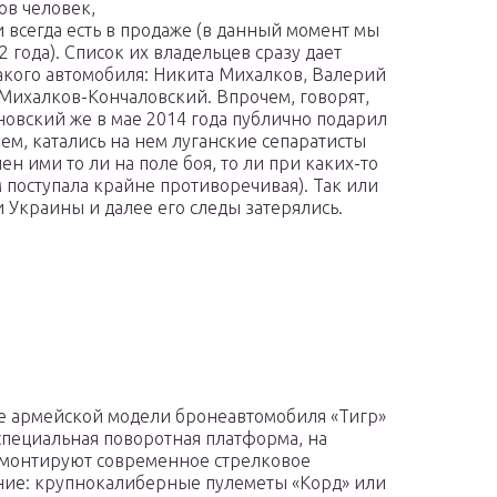
ов человек,
 всегда есть в продаже (в данный момент мы
 года). Список их владельцев сразу дает
такого автомобиля: Никита Михалков, Валерий
ихалков-Кончаловский. Впрочем, говорят,
новский же в мае 2014 года публично подарил
м, катались на нем луганские сепаратисты
ен ими то ли на поле боя, то ли при каких-то
 поступала крайне противоречивая). Так или
и Украины и далее его следы затерялись.
 армейской модели бронеавтомобиля «Тигр»
специальная поворотная платформа, на
монтируют современное стрелковое
ие: крупнокалиберные пулеметы «Корд» или