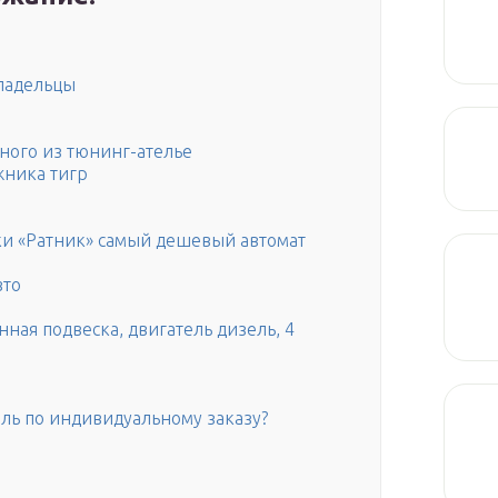
ладельцы
дного из тюнинг-ателье
жника тигр
и «Ратник» самый дешевый автомат
вто
ная подвеска, двигатель дизель, 4
иль по индивидуальному заказу?