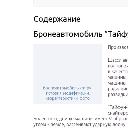
Содержание
Бронеавтомобиль “Тайф
Производ
Шасси ав
полнопри
в качест
машины, 
машины 
Бронеавтомобиль «тигр» :
радиацио
история, модификации,
разведки
харрактеристики, фото
“Тайфун-
снайперс
Более того, днище машины имеет V-образ
углом к земле, рассеивают ударную волну,