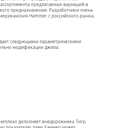
 ассортимента предлагаемых вариаций в
кого предназначения. Разработчики очень
мериканских Hammer с российского рынка.
адает следующими параметрическими
тельно модификации джипа:
неплохо дополняет внедорожника Тигр
ому показателю даже Хаммер может