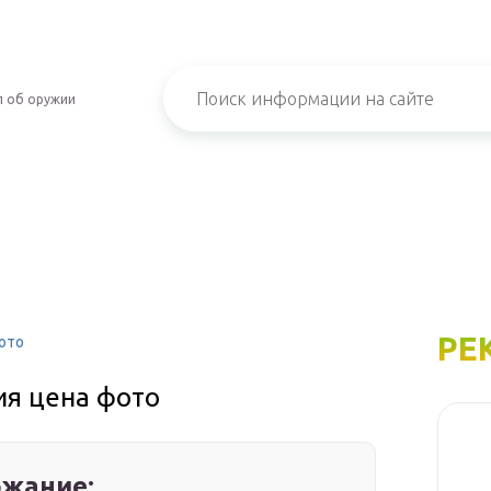
л об оружии
РЕ
фото
ия цена фото
жание: