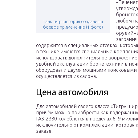
«Печенег
утвержда
бронетех
любом на
Танк тигр. история создания и
предусм
боевое применение (1 фото)
орудийны
загранич
содержится в специальных отсеках, котор
в технике имеются специальные креплени
использовать дополнительное вооружение:
удобной эксплуатации бронетехники в ноч
оборудовали двумя мощными поисковыми 
осуществляется из салона.
Цена автомобиля
Для автомобилей своего класса «Тигр» шир
причём можно приобрести как подержанную
ГАЗ-2330 колеблется в пределах 6–9 милли
исключительно от комплектации, которая 
заказе.