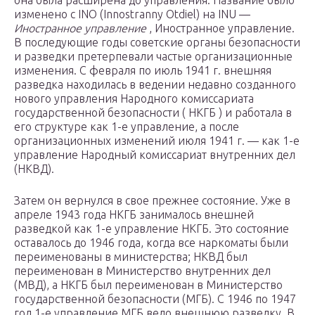
она была расширена до управления. Название было
изменено с INO (Innostranny Otdiel) на INU —
Иностранное управление
, Иностранное управление.
В последующие годы советские органы безопасности
и разведки претерпевали частые организационные
изменения. С февраля по июль 1941 г. внешняя
разведка находилась в ведении недавно созданного
нового управления Народного комиссариата
государственной безопасности ( НКГБ ) и работала в
его структуре как 1-е управление, а после
организационных изменений июля 1941 г. — как 1-е
управление Народный комиссариат внутренних дел
(НКВД).
Затем он вернулся в свое прежнее состояние. Уже в
апреле 1943 года НКГБ занималось внешней
разведкой как 1-е управление НКГБ. Это состояние
оставалось до 1946 года, когда все наркоматы были
переименованы в министерства; НКВД был
переименован в Министерство внутренних дел
(МВД), а НКГБ был переименован в Министерство
государственной безопасности (МГБ). С 1946 по 1947
год 1-е управление МГБ вело внешнюю разведку. В