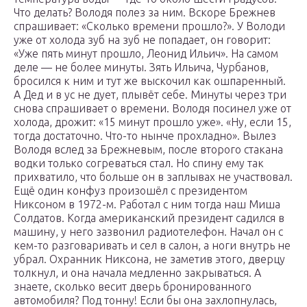
Что делать? Володя полез за ним. Вскоре Брежнев
спрашивает: «Сколько времени прошло?». У Володи
уже от холода зуб на зуб не попадает, он говорит:
«Уже пять минут прошло, Леонид Ильич». На самом
деле — не более минуты. Зять Ильича, Чурбанов,
бросился к ним и тут же выскочил как ошпаренный.
А Дед и в ус не дует, плывёт себе. Минуты через три
снова спрашивает о времени. Володя посинел уже от
холода, дрожит: «15 минут прошло уже». «Ну, если 15,
тогда достаточно. Что-то нынче прохладно». Вылез
Володя вслед за Брежневым, после второго стакана
водки только согреваться стал. Но спину ему так
прихватило, что больше он в заплывах не участвовал.
Ещё один конфуз произошёл с президентом
Никсоном в 1972-м. Работал с ним тогда наш Миша
Солдатов. Когда американский президент садился в
машину, у него зазвонил радиотелефон. Начал он с
кем-то разговаривать и сел в салон, а ноги внутрь не
убрал. Охранник Никсона, не заметив этого, дверцу
толкнул, и она начала медленно закрываться. А
знаете, сколько весит дверь бронированного
автомобиля? Под тонну! Если бы она захлопнулась,