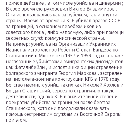
прямое действие , в том числе убийства и диверсии ;
В свое время ею руководил Виктор Владимиров .
Они использовались как за рубежом, так и внутри
страны. Время от времени КГБ убивал врагов СССР
за границей, в основном перебежчиков из
советского блока , либо напрямую, либо при помощи
секретных служб коммунистической страны.
Например: убийства из Организации Украинских
Националистов членов Ребет и Степан Бандера по
Сташинский в Мюнхене в 1957 и 1959 годах, а также
несвязанные убийствами эмигрантских диссидентов
как Фаталибейли , и исподтишка рицин отравление
болгарского эмигранта Георгия Маркова , застрелен
из пистолета-зонтика конструкции КГБ в 1978 году.
Бегство наемных убийц, таких как Николай Хохлов и
Богдан Сташинский, серьезно ограничило такую ​​
деятельность, однако КГБ в значительной степени
прекратил убийства за границей после бегства
Сташинского, хотя они продолжали оказывать
помощь сестринским службам из Восточной Европы.
при этом.