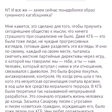
NT И все же — зачем сейчас понадобился образ
гуманного кагэбэшника?
Мне кажется, это сделано для того, чтобы приучить
сегодняшнее общество к мысли, что ничего
страшного при социализме не было. Даже КГБ — это
были тоже люди, не чуждые прогрессивных
взглядов, готовые даже разделять эти взгляды. И они
по-своему, каждый на своем месте, пытались
смягчить жесткие партийные директивы через игру,
о которой мы говорили: мы — тебе, а ты — нам.
Человек, который вступал с ними в эти отношения,
связывался с дьяволом. Это была форма покупки,
ангажирования, контроля. Но когда речь шла о тех,
кого эта иезуитская организация считала врагами,
в ход шли все средства морального террора. В КГБ
были теоретики так называемой непрерывной
разработки. Это означало отравить жизнь человека
до конца. Засылка Сахарову писем с угрозами
и писем «советских граждан», осуждающих его, было
тоже делом рук КГБ. Чем любят оправдываться