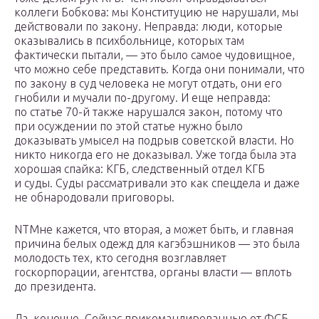
коллеги Бобкова: мы Конституцию не нарушали, мы
действовали по закону. Неправда: люди, которые
оказывались в психбольнице, которых там
фактически пытали, — это было самое чудовищное,
что можно себе представить. Когда они понимали, что
по закону в суд человека не могут отдать, они его
гнобили и мучали по-другому. И еще неправда:
по статье 70-й также нарушался закон, потому что
при осуждении по этой статье нужно было
доказывать умысел на подрыв советской власти. Но
никто никогда его не доказывал. Уже тогда была эта
хорошая спайка: КГБ, следственный отдел КГБ
и суды. Суды рассматривали это как спецдела и даже
не обнародовали приговоры.
NTМне кажется, что вторая, а может быть, и главная
причина белых одежд для кагэбэшников — это была
молодость тех, кто сегодня возглавляет
госкорпорации, агентства, органы власти — вплоть
до президента.
Да, конечно. Сейчас прикомандированные от ФСБ