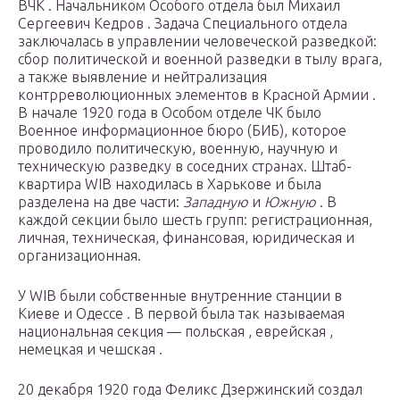
ВЧК . Начальником Особого отдела был Михаил
Сергеевич Кедров . Задача Специального отдела
заключалась в управлении человеческой разведкой:
сбор политической и военной разведки в тылу врага,
а также выявление и нейтрализация
контрреволюционных элементов в Красной Армии .
В начале 1920 года в Особом отделе ЧК было
Военное информационное бюро (БИБ), которое
проводило политическую, военную, научную и
техническую разведку в соседних странах. Штаб-
квартира WIB находилась в Харькове и была
разделена на две части:
Западную
и
Южную
. В
каждой секции было шесть групп: регистрационная,
личная, техническая, финансовая, юридическая и
организационная.
У WIB были собственные внутренние станции в
Киеве и Одессе . В первой была так называемая
национальная секция — польская , еврейская ,
немецкая и чешская .
20 декабря 1920 года Феликс Дзержинский создал