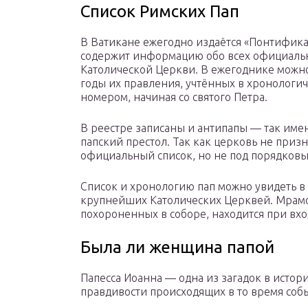
Список Римских Пап
В Ватикане ежегодно издаётся «Понтифика
содержит информацию обо всех официальн
Католической Церкви. В ежегоднике можно
годы их правления, учтённых в хронологи
номером, начиная со святого Петра.
В реестре записаны и антипапы — так им
папский престол. Так как церковь не приз
официальный список, но не под порядковым
Список и хронологию пап можно увидеть в 
крупнейших Католических Церквей. Мрамо
похороненных в соборе, находится при вхо
Была ли женщина папой
Папесса Иоанна — одна из загадок в истори
правдивости происходящих в то время соб