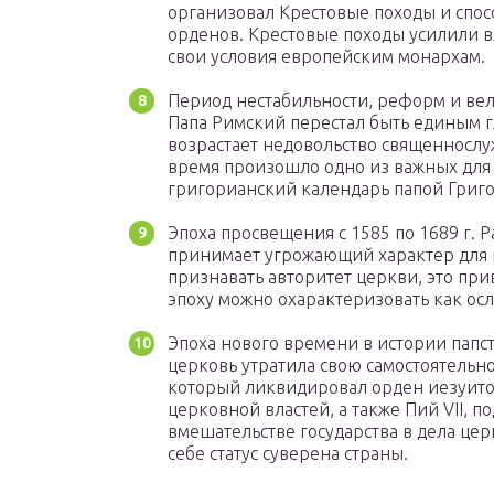
организовал Крестовые походы и спо
орденов. Крестовые походы усилили в
свои условия европейским монархам.
Период нестабильности, реформ и вели
Папа Римский перестал быть единым г
возрастает недовольство священнослу
время произошло одно из важных для
григорианский календарь папой Григор
Эпоха просвещения с 1585 по 1689 г. Р
принимает угрожающий характер для 
признавать авторитет церкви, это при
эпоху можно охарактеризовать как ос
Эпоха нового времени в истории папс
церковь утратила свою самостоятельно
который ликвидировал орден иезуитов
церковной властей, а также Пий VII, 
вмешательстве государства в дела церк
себе статус суверена страны.