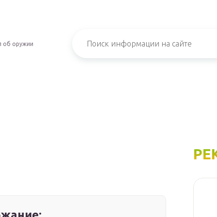
л об оружии
РЕ
жание: