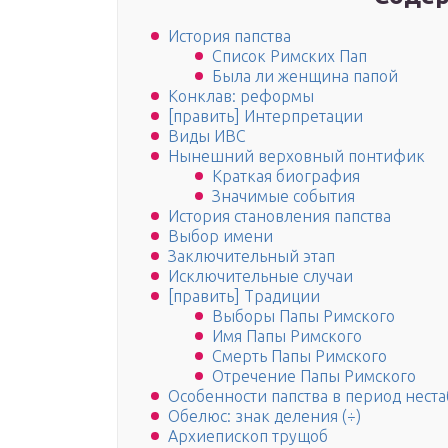
История папства
Список Римских Пап
Была ли женщина папой
Конклав: реформы
[править] Интерпретации
Виды ИВС
Нынешний верховный понтифик
Краткая биография
Значимые события
История становления папства
Выбор имени
Заключительный этап
Исключительные случаи
[править] Традиции
Выборы Папы Римского
Имя Папы Римского
Смерть Папы Римского
Отречение Папы Римского
Особенности папства в период нест
Обелюс: знак деления (÷)
Архиепископ трущоб