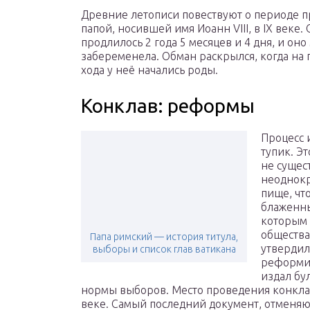
Древние летописи повествуют о периоде 
папой, носившей имя Иоанн VIII, в IX веке
продлилось 2 года 5 месяцев и 4 дня, и он
забеременела. Обман раскрылся, когда на 
хода у неё начались роды.
Конклав: реформы
Процесс 
тупик. Эт
не сущес
неоднокр
пище, чт
блаженны
которым 
общества
Папа римский — история титула,
утвердил
выборы и список глав ватикана
реформир
издал бу
нормы выборов. Место проведения конкла
веке. Самый последний документ, отменя