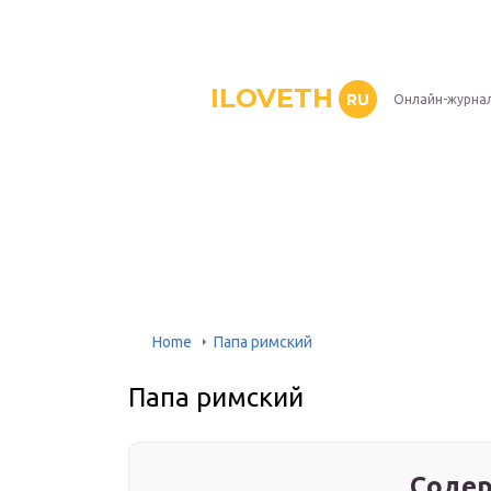
ILOVETH
RU
Онлайн-журна
Home
Папа римский
Папа римский
Содер