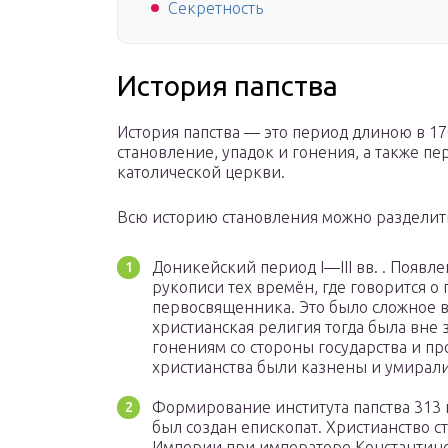
Секретность
История папства
История папства — это период длиною в 17
становление, упадок и гонения, а также п
католической церкви.
Всю историю становления можно разделит
Доникейский период I—III вв. . Появл
рукописи тех времён, где говорится о
первосвященника. Это было сложное в
христианская религия тогда была вне
гонениям со стороны государства и п
христианства были казнены и умирал
Формирование института папства 313 
был создан епископат. Христианство 
Империи при императоре Константине