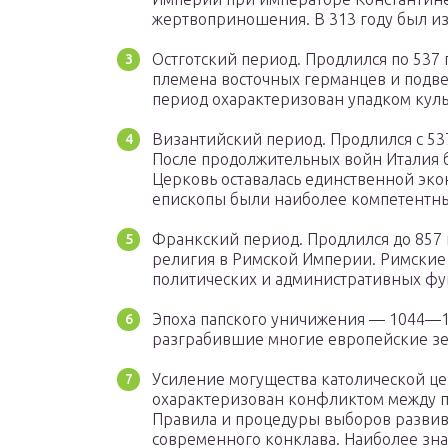
жертвоприношения. В 313 году был из
Остготский период. Продлился по 537
племена восточных германцев и подве
период охарактеризован упадком куль
Византийский период. Продлился с 537 
После продолжительных войн Италия б
Церковь оставалась единственной эко
епископы были наиболее компетентны
Франкский период. Продлился до 857 
религия в Римской Империи. Римские
политических и административных фу
Эпоха папского уничижения — 1044—10
разграбившие многие европейские зе
Усиление могущества католической цер
охарактеризован конфликтом между п
Правила и процедуры выборов развива
современного конклава. Наиболее знач