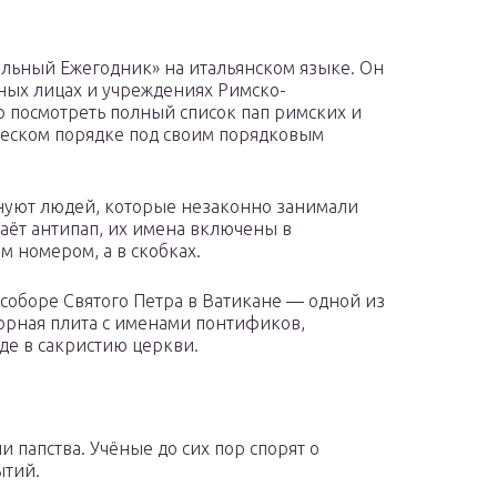
льный Ежегодник» на итальянском языке. Он
ых лицах и учреждениях Римско-
 посмотреть полный список пап римских и
ческом порядке под своим порядковым
енуют людей, которые незаконно занимали
наёт антипап, их имена включены в
 номером, а в скобках.
соборе Святого Петра в Ватикане — одной из
рная плита с именами понтификов,
де в сакристию церкви.
и папства. Учёные до сих пор спорят о
ытий.