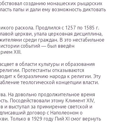
собствовал созданию монашеских рыцарских
ласть папы и дали ему возможность диктовать
кого раскола. Продлился с 1257 по 1585 г.
лавой церкви, упала церковная дисциплина,
жителями среди граждан. В это нестабильное
 истории событий — был введён
ием XIII.
асцвет в области культуры и образования
религии. Протестанты отказываются
водит к безразличию народа к религии. Эту
лабление теологической концепции власти.
тва. На довольно продолжительное время
сть. Посодействовали этому Климент XIV,
 и выступал за примирение светской и
подписавший договор с Наполеоном о
ви. Только в 1929 году Пий XI смог вернуть