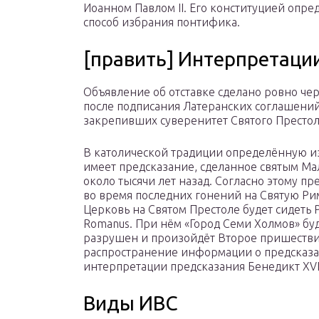
Иоанном Павлом ІІ. Его конституцией опре
способ избрания понтифика.
[править] Интерпретаци
Объявление об отставке сделано ровно чер
после подписания Латеранских соглашений
закрепивших суверенитет Святого Престол
В католической традиции определённую и
имеет предсказание, сделанное святым М
около тысячи лет назад. Согласно этому пр
во время последних гонений на Святую Р
Церковь на Святом Престоле будет сидеть P
Romanus. При нём «Город Семи Холмов» бу
разрушен и произойдёт Второе пришествие
распространение информации о предсказан
интерпретации предсказания Бенедикт XVI
Виды ИВС