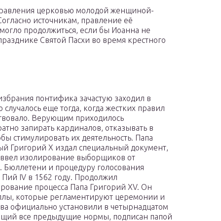
правления церковью молодой женщиной-
. Согласно источникам, правление её
о могло продолжиться, если бы Иоанна не
празднике Святой Пасхи во время крестного
избрания понтифика зачастую заходил в
о случалось еще тогда, когда жестких правил
твовало. Верующим приходилось
атно запирать кардиналов, отказывать в
обы стимулировать их деятельность. Папа
й Григорий Х издал специальный документ,
ввел изолирование выборщиков от
. Бюллетени и процедуру голосования
 Пий IV в 1562 году. Продолжил
ование процесса Папа Григорий XV. Он
ллы, которые регламентируют церемонии и
ва официально установили в четырнадцатом
ющий все предыдущие нормы, подписан папой