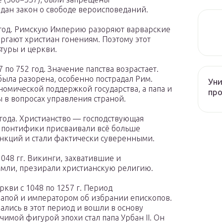
дан закон о свободе вероисповеданий.
 год. Римскую Империю разоряют варварские
ргают христиан гонениям. Поэтому этот
туры и церкви.
по 752 год. Значение папства возрастает.
ыла разорена, особенно пострадал Рим.
Уни
номической поддержкой государства, а папа и
про
 в вопросах управления страной.
года. Христианство — господствующая
 понтифики присваивали всё больше
нкций и стали фактически суверенными.
48 гг. Викинги, захватившие и
мли, презирали христианскую религию.
кви с 1048 по 1257 г. Период
апой и императором об избрании епископов.
лись в этот период и вошли в основу
имой фигурой эпохи стал папа Урбан II. Он