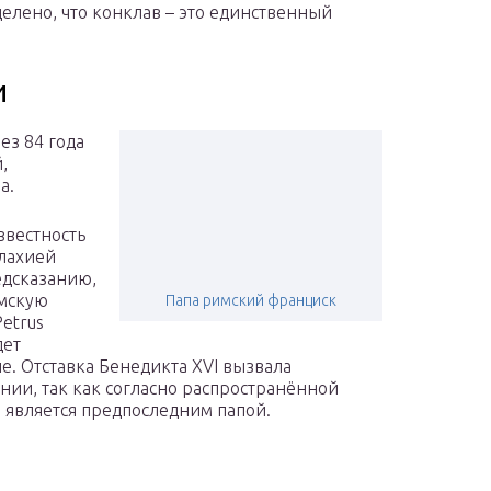
делено, что конклав – это единственный
и
ез 84 года
,
а.
звестность
алахией
едсказанию,
имскую
Папа римский франциск
etrus
дет
. Отставка Бенедикта XVI вызвала
ии, так как согласно распространённой
 является предпоследним папой.