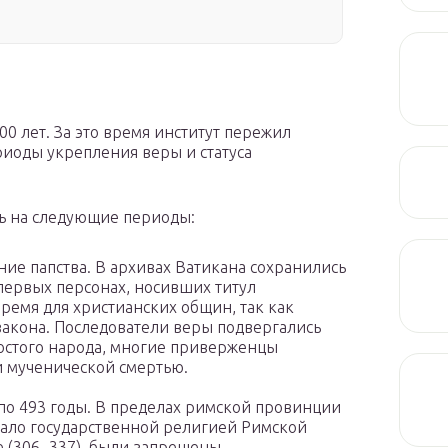
00 лет. За это время институт пережил
ериоды укрепления веры и статуса
ь на следующие периоды:
ение папства. В архивах Ватикана сохранились
 первых персонах, носивших титул
ремя для христианских общин, так как
 закона. Последователи веры подвергались
ростого народа, многие приверженцы
и мученической смертью.
по 493 годы. В пределах римской провинции
стало государственной религией Римской
 (306−337), были запрещены