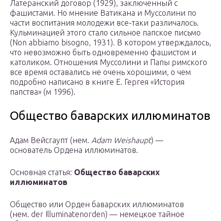
Латеранский договор (1929), заключенный с
фашистами. Но мнение Ватикана и Муссолини по
части воспитания молодежи все-таки различалось.
Кульминацией этого стало сильное папское письмо
(Non abbiamo bisogno, 1931). В котором утверждалось,
что невозможно быть одновременно фашистом и
католиком. Отношения Муссолини и Папы римского
все время оставались не очень хорошими, о чем
подробно написано в книге Е. Гергея «История
папства» (м 1996).
Общество баварских иллюминатов
Адам Вейсгаупт (нем.
Adam Weishaupt
) —
основатель Ордена иллюминатов.
Основная статья:
Общество баварских
иллюминатов
Общество или Орден баварских иллюминатов
(нем. der Illuminatenorden) — немецкое тайное