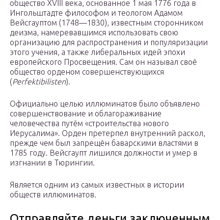
общество XVIII века, основанное 1 мая 1776 года в
Ингольштадте философом и теологом Адамом
Вейсгауптом (1748—1830), известным сторонником
деизма, намеревавшимся использовать свою
организацию для распространения и популяризации
этого учения, а также либеральных идей эпохи
европейского Просвещения. Сам он называл своё
общество орденом совершенствующихся
(
Perfektibilisten
).
Официально целью иллюминатов было объявлено
совершенствование и облагораживание
человечества путём «строительства нового
Иерусалима». Орден претерпел внутренний раскол,
прежде чем был запрещён баварскими властями в
1785 году. Вейсгаупт лишился должности и умер в
изгнании в Тюрингии.
Является одним из самых известных в истории
обществ иллюминатов.
Отправляйте деньги заключенным