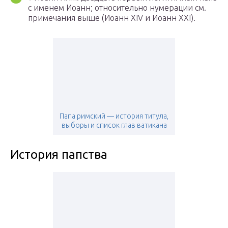
с именем Иоанн; относительно нумерации см.
примечания выше (Иоанн XIV и Иоанн XXI).
Папа римский — история титула,
выборы и список глав ватикана
История папства