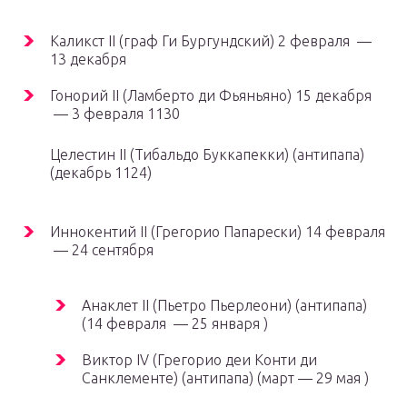
Каликст II (граф Ги Бургундский) 2 февраля —
13 декабря
Гонорий II (Ламберто ди Фьяньяно) 15 декабря
— 3 февраля 1130
Целестин II (Тибальдо Буккапекки) (антипапа)
(декабрь 1124)
Иннокентий II (Грегорио Папарески) 14 февраля
— 24 сентября
Анаклет II (Пьетро Пьерлеони) (антипапа)
(14 февраля — 25 января )
Виктор IV (Грегорио деи Конти ди
Санклементе) (антипапа) (март — 29 мая )