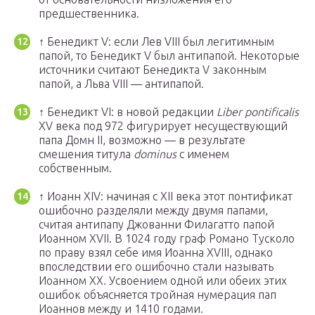
предшественника.
↑
Бенедикт V: если Лев VIII был легитимным
папой, то Бенедикт V был антипапой. Некоторые
источники считают Бенедикта V законным
папой, а Льва VIII — антипапой.
↑
Бенедикт VI: в новой редакции
Liber pontificalis
XV века под 972 фигурирует несуществующий
папа Домн II, возможно — в результате
смешения титула
dominus
с именем
собственным.
↑
Иоанн XIV: начиная с XII века этот понтификат
ошибочно разделяли между двумя папами,
считая антипапу Джованни Филагатто папой
Иоанном XVII. В 1024 году граф Романо Тусколо
по праву взял себе имя Иоанна XVIII, однако
впоследствии его ошибочно стали называть
Иоанном XX. Усвоением одной или обеих этих
ошибок объясняется тройная нумерация пап
Иоаннов между и 1410 годами.