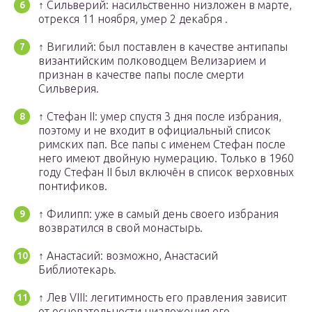
↑
Сильверий: насильственно низложен в марте,
отрекся 11 ноября, умер 2 декабря .
↑
Вигилий: был поставлен в качестве антипапы
византийским полководцем Велизарием и
признан в качестве папы после смерти
Сильверия.
↑
Стефан II: умер спустя 3 дня после избрания,
поэтому и не входит в официальный список
римских пап. Все папы с именем Стефан после
него имеют двойную нумерацию. Только в 1960
году Стефан II был включён в список верховных
понтификов.
↑
Филипп: уже в самый день своего избрания
возвратился в свой монастырь.
↑
Анастасий: возможно, Анастасий
Библиотекарь.
↑
Лев VIII: легитимность его правления зависит
от основательности низложения его