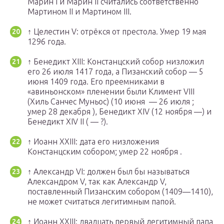
Марин I и Марин II считались соответственно
Мартином II и Мартином III.
↑
Целестин V: отрёкся от престола. Умер 19 мая
1296 года.
↑
Бенедикт XIII: Констанцский собор низложил
его 26 июля 1417 года, а Пизанский собор — 5
июня 1409 года. Его преемниками в
«авиньонском» пленении были Климент VIII
(Хиль Санчес Муньос) (10 июня — 26 июля ;
умер 28 декабря ), Бенедикт XIV (12 ноября —) и
Бенедикт XIV II ( — ?).
↑
Иоанн XXIII: дата его низложения
Констанцским собором; умер 22 ноября .
↑
Александр VI: должен был бы называться
Александром V, так как Александр V,
поставленный Пизанским собором (1409—1410),
не может считаться легитимным папой.
↑
Иоанн XXIII: двадцать первый легитимный папа