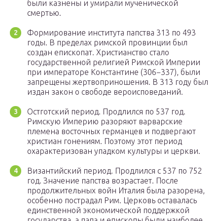
были казнены и умирали мученической
смертью.
Формирование института папства 313 по 493
годы. В пределах римской провинции был
создан епископат. Христианство стало
государственной религией Римской Империи
при императоре Константине (306−337), были
запрещены жертвоприношения. В 313 году был
издан закон о свободе вероисповеданий.
Остготский период. Продлился по 537 год.
Римскую Империю разоряют варварские
племена восточных германцев и подвергают
христиан гонениям. Поэтому этот период
охарактеризован упадком культуры и церкви.
Византийский период. Продлился с 537 по 752
год. Значение папства возрастает. После
продолжительных войн Италия была разорена,
особенно пострадал Рим. Церковь оставалась
единственной экономической поддержкой
государства, а папа и епископы были наиболее