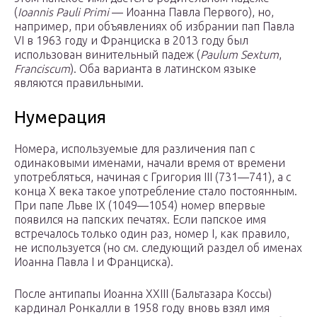
(
Ioannis Pauli Primi
— Иоанна Павла Первого), но,
например, при объявлениях об избрании пап Павла
VI в 1963 году и Франциска в 2013 году был
использован винительный падеж (
Paulum Sextum
,
Franciscum
). Оба варианта в латинском языке
являются правильными.
Нумерация
Номера, используемые для различения пап с
одинаковыми именами, начали время от времени
употребляться, начиная с Григория III (731—741), а с
конца X века такое употребление стало постоянным.
При папе Льве IX (1049—1054) номер впервые
появился на папских печатях. Если папское имя
встречалось только один раз, номер I, как правило,
не используется (но см. следующий раздел об именах
Иоанна Павла I и Франциска).
После антипапы Иоанна XXIII (Бальтазара Коссы)
кардинал Ронкалли в 1958 году вновь взял имя