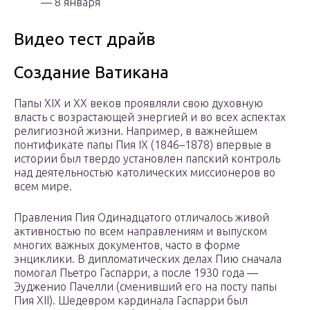
— 8 января
Видео тест драйв
Создание Ватикана
Папы XIX и XX веков проявляли свою духовную
власть с возрастающей энергией и во всех аспектах
религиозной жизни. Например, в важнейшем
понтификате папы Пия IX (1846–1878) впервые в
истории был твердо установлен папский контроль
над деятельностью католических миссионеров во
всем мире.
Правления Пия Одинадцатого отличалось живой
активностью по всем направлениям и выпуском
многих важных документов, часто в форме
энциклики. В дипломатических делах Пию сначала
помогал Пьетро Гаспарри, а после 1930 года —
Эудженио Пачелли (сменивший его на посту папы
Пия XII). Шедевром кардинала Гаспарри был