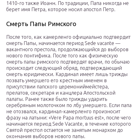
1410-го также Иоанн. По традиции, Папа никогда не
берет имя Петра, которое носил апостол Петр.
Смерть Папы Римского
После того, как камерленго официально подтвердит
смерть Папы, начинается период Sede vacante —
вакантного престола, продолжающийся до выборов
нового понтифика. После того как физическую
смерть папы римского подтвердят врачи, по обычаю
происходит следующий обряд, подтверждающий
смерть юридически. Кардинал имеет лишь трижды
позвать умершего его крестным именем в
присутствии папского церемониймейстера,
прелатов, секретаря и канцлера Апостольской
палаты. Ранее также было трижды ударить
серебряным молоточком по лбу умершего. Если папа
не отозвался, кардинал-камерленго произносит
фразу на латыни: «Vere Papa mortuus est», после чего
начинается период Sede Vacante, в течение которого
Святой престол остается не занятым монархом до
окончания выборов нового папы.