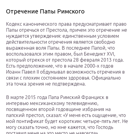
Отречение Папы Римского
Кодекс канонического права предусматривает право
Папы отречься от Престола, причем это отречение не
нуждается утверждения: единственным условием
действительности отречения является свободно
выраженная воля Папы. В последнее Папой, что
воспользовался этим правом, был Бенедикт XVI,
который отрекся от престола 28 февраля 2013 года.
Есть предположение, что в начале 2000-х годов
Иоанн Павел II обдумывал возможность отречения в
связи с плохим состоянием здоровья. Официально
эта точка зрения не подтверждена.
В марте 2015 года Папа Римский Франциск в
интервью мексиканскому телевидению,
посвященном второй годовщине избрания на
папский престол, сказал: «У меня есть ощущение, что
мой понтификат будет коротким: четыре-пять лет. Не
могу сказать точно, но мне кажется, что Господь
поставил меня на это место не навсегда».