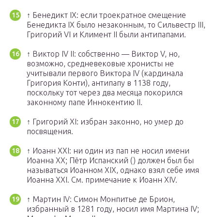
↑
Бенедикт IX: если троекратное смещение
Бенедикта IX было незаконным, то Сильвестр III,
Григорий VI и Климент II были антипапами.
↑
Виктор IV II: собственно — Виктор V, но,
возможно, средневековые хронисты не
учитывали первого Виктора IV (кардинала
Григория Конти), антипапу в 1138 году,
поскольку тот через два месяца покорился
законному папе Иннокентию II.
↑
Григорий XI: избран законно, но умер до
посвящения.
↑
Иоанн XXI: ни один из пап не носил имени
Иоанна XX; Пётр Испанский () должен был бы
называться Иоанном XIX, однако взял себе имя
Иоанна XXI. См. примечание к Иоанн XIV.
↑
Мартин IV: Симон Монпитье де Брион,
избранный в 1281 году, носил имя Мартина IV;