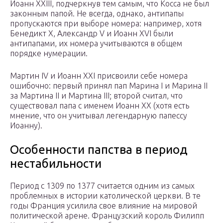
Иоанн XXIII, подчеркнув тем самым, что Косса не был
законным папой. Не всегда, однако, антипапы
пропускаются при выборе номера: например, хотя
Бенедикт X, Александр V и Иоанн XVI были
антипапами, их номера учитываются в общем
порядке нумерации.
Мартин IV и Иоанн XXI присвоили себе номера
ошибочно: первый принял пап Марина I и Марина II
за Мартина II и Мартина III; второй считал, что
существовал папа с именем Иоанн XX (хотя есть
мнение, что он учитывал легендарную папессу
Иоанну).
Особенности папства в период
нестабильности
Период с 1309 по 1377 считается одним из самых
проблемных в истории католической церкви. В те
годы Франция усилила свое влияние на мировой
политической арене. Французский король Филипп