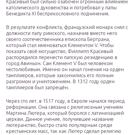
Красивый был сильно озабочен огромным влиянием
католического духовенства и потребовал у папы
Бенедикта XI беспрекословного подчинения.
В результате конфликта, французский монарх снял с
должности папу римского, назначив вместо него
своего соотечественника епископа Бертрана,
который стал именоваться Клементом V. Чтобы
показать своё могущество, Филлипп Красивый
распорядился перенести папскую резиденцию в
город Авиньон. Сам Клемент V был человеком
честолюбивым. Именно он начал гонения на орден
тамплиеров, которые закончились его полным
разгромом и уничтожением. В 1312 году орден
тамплиеров был запрещён.
Через сто лет, в 1517 году, в Европе начался период
реформации. Она связана с религиозным учением
Мартина Лютера, который боролся с латинизацией
церкви. Данное учение, получившее название
лютеранство, быстро стало популярным среди
крестьянских масс, так как Лютер сделал религию