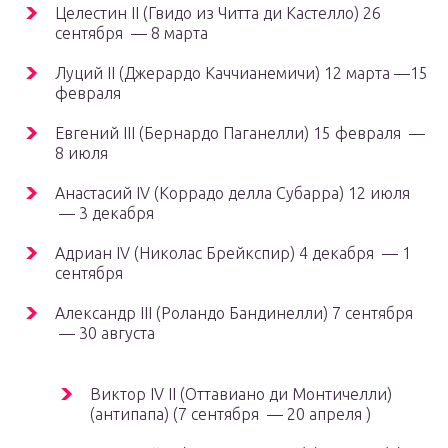
Целестин II (Гвидо из Читта ди Кастелло) 26
сентября — 8 марта
Луций II (Джерардо Каччианемичи) 12 марта —15
февраля
Евгений III (Бернардо Паганелли) 15 февраля —
8 июля
Анастасий IV (Коррадо делла Субарра) 12 июля
— 3 декабря
Адриан IV (Николас Брейкспир) 4 декабря — 1
сентября
Александр III (Роландо Бандинелли) 7 сентября
— 30 августа
Виктор IV II (Оттавиано ди Монтичелли)
(антипапа) (7 сентября — 20 апреля )