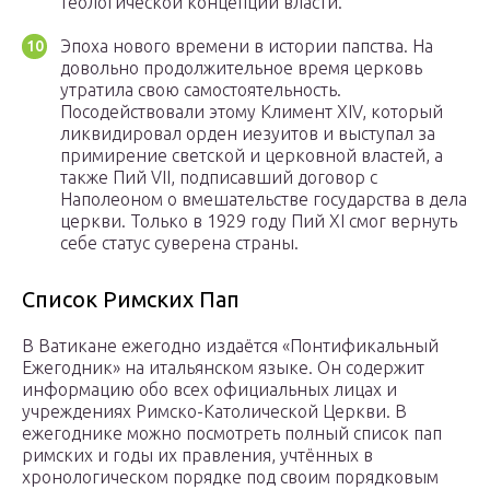
теологической концепции власти.
Эпоха нового времени в истории папства. На
довольно продолжительное время церковь
утратила свою самостоятельность.
Посодействовали этому Климент XIV, который
ликвидировал орден иезуитов и выступал за
примирение светской и церковной властей, а
также Пий VII, подписавший договор с
Наполеоном о вмешательстве государства в дела
церкви. Только в 1929 году Пий XI смог вернуть
себе статус суверена страны.
Список Римских Пап
В Ватикане ежегодно издаётся «Понтификальный
Ежегодник» на итальянском языке. Он содержит
информацию обо всех официальных лицах и
учреждениях Римско-Католической Церкви. В
ежегоднике можно посмотреть полный список пап
римских и годы их правления, учтённых в
хронологическом порядке под своим порядковым