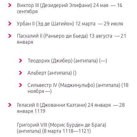
Виктор III (Дезидерий Эпифани) 24 мая — 16
сентября
Урбан II (Эд де Шатийон) 12 марта — 29 июля
Пасхалий II (Раньеро ди Бьеда) 13 августа — 21
января
Теодорих (Джибер) (антипапа) (—)
Альберт (антипапа) ()
Сильвестр IV (Маджинульфо) (антипапа) (18
ноября —)
Геласий II (Джованни Каэтани) 24 января — 28
января 1119
Григорий VIII (Морис Бурден де Брага)
(антипапа) (8 марта 1118—1121)