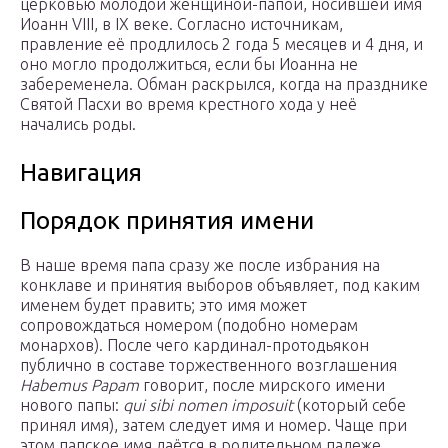
церковью молодой женщиной-папой, носившей имя
Иоанн VIII, в IX веке. Согласно источникам,
правление её продлилось 2 года 5 месяцев и 4 дня, и
оно могло продолжиться, если бы Иоанна не
забеременела. Обман раскрылся, когда на празднике
Святой Пасхи во время крестного хода у неё
начались роды.
Навигация
Порядок принятия имени
В наше время папа сразу же после избрания на
конклаве и принятия выборов объявляет, под каким
именем будет править; это имя может
сопровождаться номером (подобно номерам
монархов). После чего кардинал-протодьякон
публично в составе торжественного возглашения
Habemus Papam
говорит, после мирского имени
нового папы:
qui sibi nomen imposuit
(который себе
принял имя), затем следует имя и номер. Чаще при
этом папское имя даётся в родительном падеже