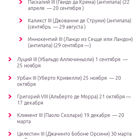
Пасхалий III (Гвидо да Крема) (антипапа) (22
апреля — 20 сентября )
Каликст III (Джованни де Струми) (антипапа)
(сентябрь — 29 августа )
Иннокентий III (Ланцо из Сецце или Ландон)
(антипапа) (29 сентября —)
Луций III (Убальдо Аллючиньоли) 1 сентября —
25 ноября
Урбан III (Уберто Кривелли) 25 ноября — 20
октября
Григорий VIII (Альберто де Морра) 21 октября —
17 декабря
Климент III (Паоло Сколари) 19 декабря — 20
марта
Целестин III (Джачинто Бобоне Орсини) 30 марта