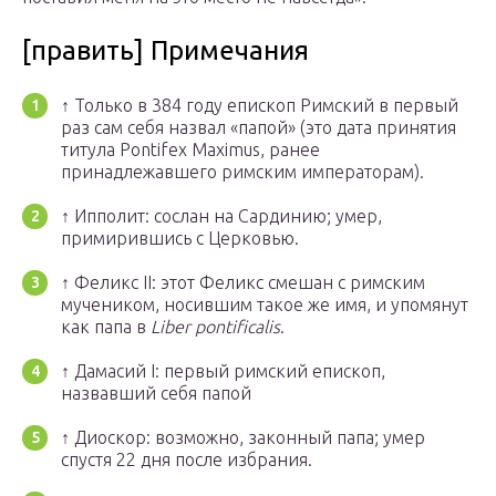
[править] Примечания
↑
Только в 384 году епископ Римский в первый
раз сам себя назвал «папой» (это дата принятия
титула Pontifex Maximus, ранее
принадлежавшего римским императорам).
↑
Ипполит: сослан на Сардинию; умер,
примирившись с Церковью.
↑
Феликс II: этот Феликс смешан с римским
мучеником, носившим такое же имя, и упомянут
как папа в
Liber pontificalis
.
↑
Дамасий I: первый римский епископ,
назвавший себя папой
↑
Диоскор: возможно, законный папа; умер
спустя 22 дня после избрания.