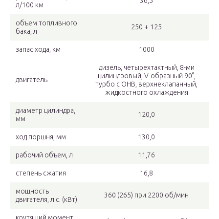
36,5
л/100 км
объем топливного
250 + 125
бака, л
запас хода, км
1000
дизель, четырехтактный, 8-ми
цилиндровый, V-образный 90°,
двигатель
турбо с ОНВ, верхнеклапанный,
жидкостного охлаждения
диаметр цилиндра,
120,0
мм
ход поршня, мм
130,0
рабочий объем, л
11,76
степень сжатия
16,8
мощность
360 (265) при 2200 об/мин
двигателя, л.с. (кВт)
крутящий момент,