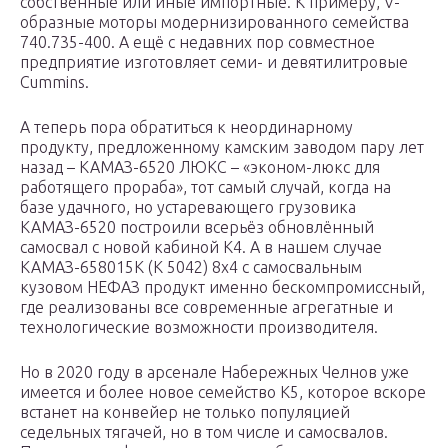
собственные или иные импортные. К примеру, V-
образные моторы модернизированного семейства
740.735-400. А ещё с недавних пор совместное
предприятие изготовляет семи- и девятилитровые
Cummins.
А теперь пора обратиться к неординарному
продукту, предложенному камским заводом пару лет
назад – КАМАЗ-6520 ЛЮКС – «эконом-люкс для
работящего прораба», тот самый случай, когда на
базе удачного, но устаревающего грузовика
КАМАЗ-6520 построили всерьёз обновлённый
самосвал с новой кабиной К4. А в нашем случае
КАМАЗ-658015К (К 5042) 8х4 с самосвальным
кузовом НЕФАЗ продукт именно бескомпромиссный,
где реализованы все современные агрегатные и
технологические возможности производителя.
Но в 2020 году в арсенале Набережных Челнов уже
имеется и более новое семейство К5, которое вскоре
встанет на конвейер не только популяцией
седельных тягачей, но в том числе и самосвалов.