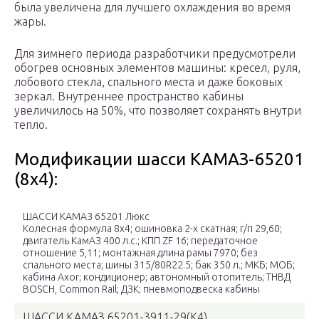
была увеличена для лучшего охлаждения во время
жары.
Для зимнего периода разработчики предусмотрели
обогрев основных элементов машины: кресел, руля,
лобового стекла, спального места и даже боковых
зеркал. Внутреннее пространство кабины
увеличилось на 50%, что позволяет сохранять внутри
тепло.
Модификации шасси КАМАЗ-65201
(8х4):
ШАССИ КАМАЗ 65201 Люкс
Колесная формула 8х4; ошиновка 2-х скатная; г/п 29,60;
двигатель КамАЗ 400 л.с.; КПП ZF 16; передаточное
отношение 5,11; монтажная длина рамы 7970; без
спального места; шины 315/80R22.5; бак 350 л.; МКБ; МОБ;
кабина Axor; кондиционер; автономный отопитель; ТНВД
BOSCH, Сommon Rail; ДЗК; пневмоподвеска кабины
ШАССИ КАМАЗ 65201-3911-29(К4)