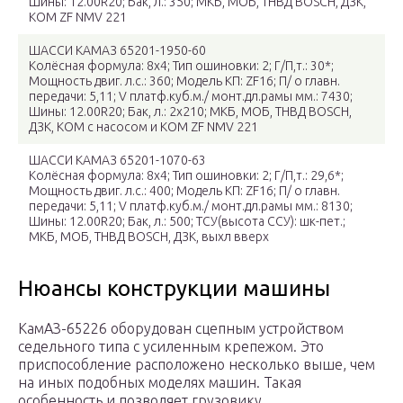
Шины: 12.00R20; Бак, л.: 350; МКБ, МОБ, ТНВД BOSCH, ДЗК,
КОМ ZF NMV 221
ШАССИ КАМАЗ 65201-1950-60
Колёсная формула: 8х4; Тип ошиновки: 2; Г/П,т.: 30*;
Мощность двиг. л.с.: 360; Модель КП: ZF16; П/ о главн.
передачи: 5,11; V платф.куб.м./ монт.дл.рамы мм.: 7430;
Шины: 12.00R20; Бак, л.: 2х210; МКБ, МОБ, ТНВД BOSCH,
ДЗК, КОМ c насосом и КОМ ZF NMV 221
ШАССИ КАМАЗ 65201-1070-63
Колёсная формула: 8х4; Тип ошиновки: 2; Г/П,т.: 29,6*;
Мощность двиг. л.с.: 400; Модель КП: ZF16; П/ о главн.
передачи: 5,11; V платф.куб.м./ монт.дл.рамы мм.: 8130;
Шины: 12.00R20; Бак, л.: 500; ТСУ(высота ССУ): шк-пет.;
МКБ, МОБ, ТНВД BOSCH, ДЗК, выхл вверх
Нюансы конструкции машины
КамАЗ-65226 оборудован сцепным устройством
седельного типа с усиленным крепежом. Это
приспособление расположено несколько выше, чем
на иных подобных моделях машин. Такая
особенность и позволяет грузовику