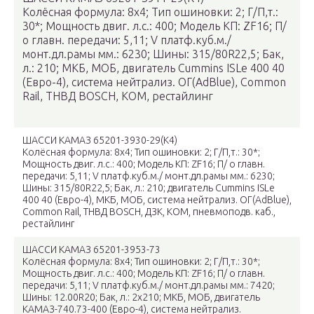
Колёсная формула: 8х4; Тип ошиновки: 2; Г/П,т.:
30*; Мощность двиг. л.с.: 400; Модель КП: ZF16; П/
о главн. передачи: 5,11; V платф.куб.м./
монт.дл.рамы мм.: 6230; Шины: 315/80R22,5; Бак,
л.: 210; МКБ, МОБ, двигатель Cummins ISLe 400 40
(Евро-4), система нейтрализ. ОГ(AdBlue), Common
Rail, ТНВД BOSCH, КОМ, рестайлинг
ШАССИ КАМАЗ 65201-3930-29(К4)
Колёсная формула: 8х4; Тип ошиновки: 2; Г/П,т.: 30*;
Мощность двиг. л.с.: 400; Модель КП: ZF16; П/ о главн.
передачи: 5,11; V платф.куб.м./ монт.дл.рамы мм.: 6230;
Шины: 315/80R22,5; Бак, л.: 210; двигатель Cummins ISLe
400 40 (Евро-4), МКБ, МОБ, система нейтрализ. ОГ(AdBlue),
Common Rail, ТНВД BOSCH, ДЗК, КОМ, пневмоподв. каб.,
рестайлинг
ШАССИ КАМАЗ 65201-3953-73
Колёсная формула: 8х4; Тип ошиновки: 2; Г/П,т.: 30*;
Мощность двиг. л.с.: 400; Модель КП: ZF16; П/ о главн.
передачи: 5,11; V платф.куб.м./ монт.дл.рамы мм.: 7420;
Шины: 12.00R20; Бак, л.: 2х210; МКБ, МОБ, двигатель
КАМАЗ-740.73-400 (Eвро-4), система нейтрализ.