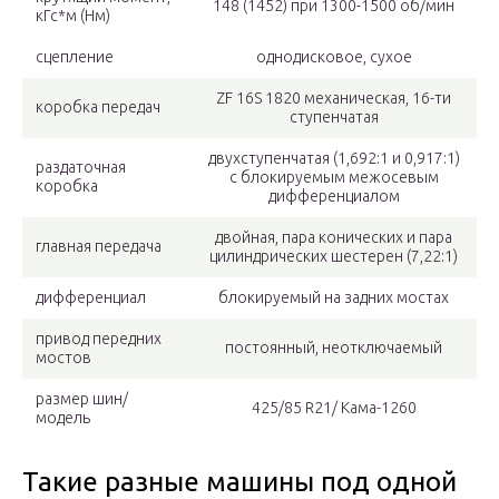
148 (1452) при 1300-1500 об/мин
кГс*м (Нм)
сцепление
однодисковое, сухое
ZF 16S 1820 механическая, 16-ти
коробка передач
ступенчатая
двухступенчатая (1,692:1 и 0,917:1)
раздаточная
с блокируемым межосевым
коробка
дифференциалом
двойная, пара конических и пара
главная передача
цилиндрических шестерен (7,22:1)
дифференциал
блокируемый на задних мостах
привод передних
постоянный, неотключаемый
мостов
размер шин/
425/85 R21/ Кама-1260
модель
Такие разные машины под одной