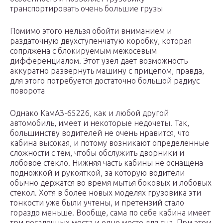
транспортировать очень большие грузы
Помимо этого нельзя обойти вниманием и
раздаточную двухступенчатую коробку, которая
сопряжена с блокируемым межосевым
дифференциалом. Этот узел дает возможность
аккуратно развернуть машину с прицепом, правда,
для этого потребуется достаточно большой радиус
поворота
Однако КамАЗ-65226, как и любой другой
автомобиль, имеет и некоторые недочеты. Так,
большинству водителей не очень нравится, что
кабина высокая, и потому возникают определенные
сложности с тем, чтобы обслужить дворники и
лобовое стекло. Нижняя часть кабины не оснащена
подножкой и рукояткой, за которую водители
обычно держатся во время мытья боковых и лобовых
стекол. Хотя в более новых моделях грузовика эти
тонкости уже были учтены, и претензий стало
гораздо меньше. Вообще, сама по себе кабина имеет
три посадочных места и одно место для сна. При этом