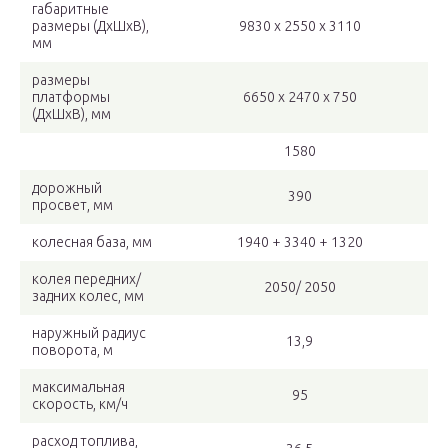
габаритные
размеры (ДхШхВ),
9830 х 2550 х 3110
мм
размеры
платформы
6650 х 2470 х 750
(ДхШхВ), мм
1580
дорожный
390
просвет, мм
колесная база, мм
1940 + 3340 + 1320
колея передних/
2050/ 2050
задних колес, мм
наружный радиус
13,9
поворота, м
максимальная
95
скорость, км/ч
расход топлива,