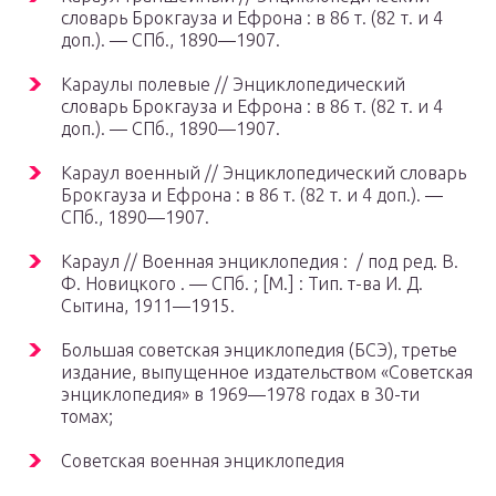
словарь Брокгауза и Ефрона : в 86 т. (82 т. и 4
доп.). —
СПб.
, 1890—1907.
Караулы полевые // Энциклопедический
словарь Брокгауза и Ефрона : в 86 т. (82 т. и 4
доп.). —
СПб.
, 1890—1907.
Караул военный // Энциклопедический словарь
Брокгауза и Ефрона : в 86 т. (82 т. и 4 доп.). —
СПб.
, 1890—1907.
Караул // Военная энциклопедия : / под ред. В.
Ф. Новицкого . —
СПб.
; [
М.
] : Тип. т-ва И. Д.
Сытина, 1911—1915.
Большая советская энциклопедия (БСЭ), третье
издание, выпущенное издательством «Советская
энциклопедия» в 1969—1978 годах в 30-ти
томах;
Советская военная энциклопедия