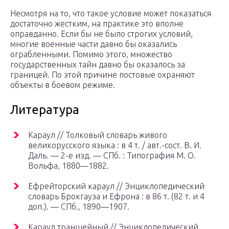
Несмотря на то, что такое условие может показаться
достаточно жестким, на практике это вполне
оправданно. Если бы не было строгих условий,
многие военные части давно бы оказались
ограбленными. Помимо этого, множество
государственных тайн давно бы оказалось за
границей. По этой причине постовые охраняют
объекты в боевом режиме.
Литература
Караул // Толковый словарь живого
великорусского языка : в 4 т. / авт.-сост. В. И.
Даль. — 2-е изд. —
СПб.
: Типография М. О.
Вольфа, 1880—1882.
Ефрейторский караул // Энциклопедический
словарь Брокгауза и Ефрона : в 86 т. (82 т. и 4
доп.). —
СПб.
, 1890—1907.
Караул траншейный // Энциклопедический