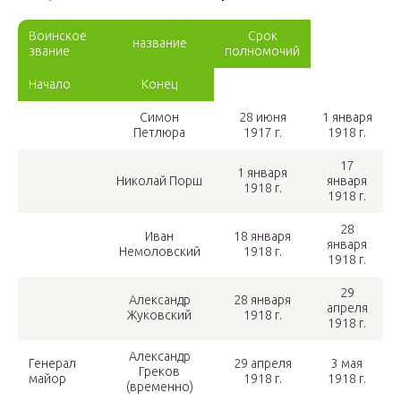
Воинское
Срок
название
звание
полномочий
Начало
Конец
Симон
28 июня
1 января
Петлюра
1917 г.
1918 г.
17
1 января
Николай Порш
января
1918 г.
1918 г.
28
Иван
18 января
января
Немоловский
1918 г.
1918 г.
29
Александр
28 января
апреля
Жуковский
1918 г.
1918 г.
Александр
Генерал
29 апреля
3 мая
Греков
майор
1918 г.
1918 г.
(временно)