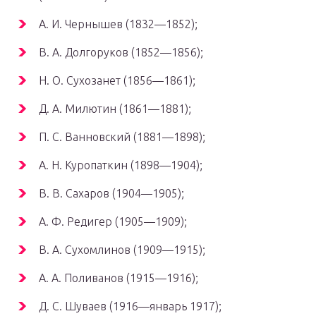
А. И. Чернышев (1832—1852);
В. А. Долгоруков (1852—1856);
Н. О. Сухозанет (1856—1861);
Д. А. Милютин (1861—1881);
П. С. Ванновский (1881—1898);
А. Н. Куропаткин (1898—1904);
В. В. Сахаров (1904—1905);
А. Ф. Редигер (1905—1909);
В. А. Сухомлинов (1909—1915);
А. А. Поливанов (1915—1916);
Д. С. Шуваев (1916—январь 1917);