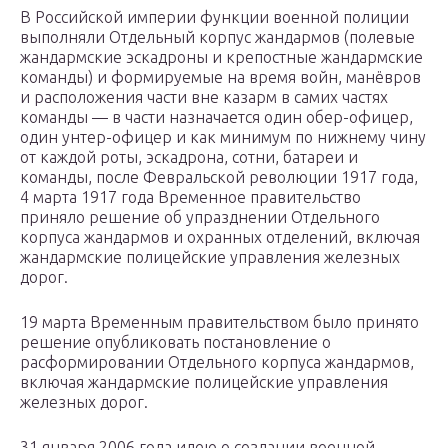
В Российской империи функции военной полиции
выполняли Отдельный корпус жандармов (полевые
жандармские эскадроны и крепостные жандармские
команды) и формируемые на время войн, манёвров
и расположения части вне казарм в самих частях
команды — в части назначается один обер-офицер,
один унтер-офицер и как минимум по нижнему чину
от каждой роты, эскадрона, сотни, батареи и
команды, после Февральской революции 1917 года,
4 марта 1917 года Временное правительство
приняло решение об упразднении Отдельного
корпуса жандармов и охранных отделений, включая
жандармские полицейские управления железных
дорог.
19 марта Временным правительством было принято
решение опубликовать постановление о
расформировании Отдельного корпуса жандармов,
включая жандармские полицейские управления
железных дорог.
31 января 2006 года идею о создании военной