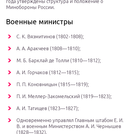
года утверждены структура и положение о
Минобороны России.
Военные министры
С. К. Вязмитинов (1802-1808);
А. А. Аракчеев (1808—1810);
M. Б. Барклай де Толли (1810—1812);
А. И. Горчаков (1812—1815);
П. П. Коновницын (1815—1819);
П. И. Меллер-Закомельский (1819—1823);
А. И. Татищев (1823—1827);
Одновременно управлял Главным штабом Е. И.
В. и военным Министерством А. И. Чернышев
(1828—1832).