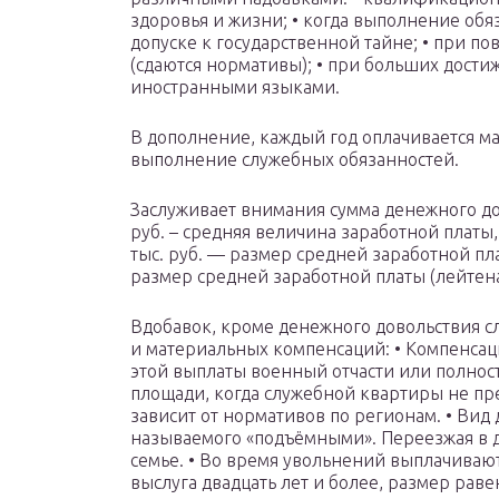
здоровья и жизни; • когда выполнение обя
допуске к государственной тайне; • при 
(сдаются нормативы); • при больших дости
иностранными языками.
В дополнение, каждый год оплачивается м
выполнение служебных обязанностей.
Заслуживает внимания сумма денежного дов
руб. – средняя величина заработной платы
тыс. руб. — размер средней заработной пла
размер средней заработной платы (лейтена
Вдобавок, кроме денежного довольствия с
и материальных компенсаций: • Компенса
этой выплаты военный отчасти или полнос
площади, когда служебной квартиры не п
зависит от нормативов по регионам. • Вид
называемого «подъёмными». Переезжая в д
семье. • Во время увольнений выплачиваю
выслуга двадцать лет и более, размер раве