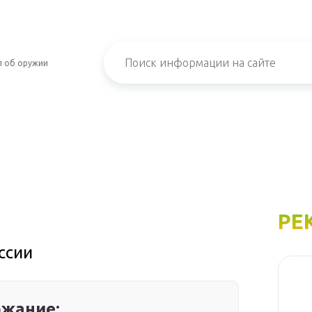
л об оружии
РЕ
ссии
жание: