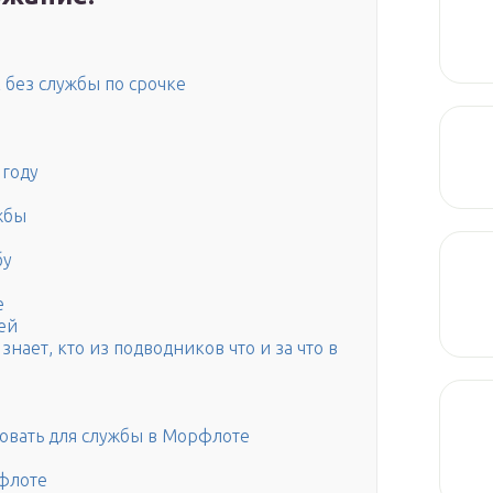
 без службы по срочке
 году
жбы
бу
е
ей
ает, кто из подводников что и за что в
овать для службы в Морфлоте
флоте