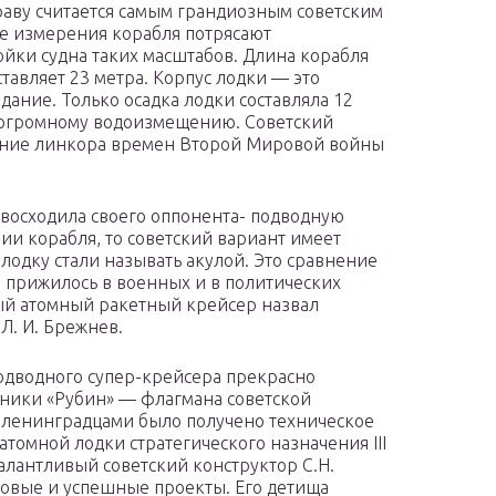
раву считается самым грандиозным советским
е измерения корабля потрясают
ойки судна таких масштабов. Длина корабля
ставляет 23 метра. Корпус лодки — это
здание. Только осадка лодки составляла 12
и огромному водоизмещению. Советский
ние линкора времен Второй Мировой войны
восходила своего оппонента- подводную
нии корабля, то советский вариант имеет
лодку стали называть акулой. Это сравнение
е прижилось в военных и в политических
ый атомный ракетный крейсер назвал
Л. И. Брежнев.
подводного супер-крейсера прекрасно
хники «Рубин» — флагмана советской
у ленинградцами было получено техническое
атомной лодки стратегического назначения III
алантливый советский конструктор С.Н.
товые и успешные проекты. Его детища