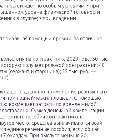
занностей идет по особым условиям; • при
повышенном уровне физической готовности
жениях в службе; • при владении
атериальная помощь и премии, за отличное
ольствия на контрактника 2020 года: 30 тыс.
, которую получает рядовой контрактник; 40
ты (сержант и старшина); 55 тыс. руб. —
нт).
лужащего, доступно применение разных льгот
ция при поднайме жилплощади. С помощью
тью возмещает затраты по аренде жилой
редоставлено. Сумма денежной компенсации
 денежного пособия контрактников,
ругое место, средства выплачиваются всей
тся единовременные пособия, если общая
н 7 окладам. При выслуге меньше 20,