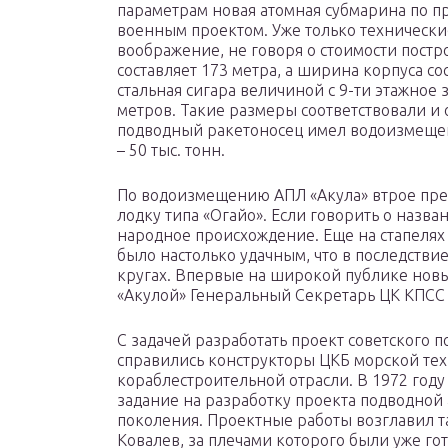
параметрам новая атомная субмарина по п
военным проектом. Уже только технически
воображение, не говоря о стоимости постр
составляет 173 метра, а ширина корпуса со
стальная сигара величиной с 9-ти этажное 
метров. Такие размеры соответствовали 
подводный ракетоносец имел водоизмеще
– 50 тыс. тонн.
По водоизмещению АПЛ «Акула» втрое пре
лодку типа «Огайо». Если говорить о назва
народное происхождение. Еще на стапелях 
было настолько удачным, что в последстви
кругах. Впервые на широкой публике нов
«Акулой» Генеральный Секретарь ЦК КПСС 
С задачей разработать проект советского 
справились конструкторы ЦКБ морской те
кораблестроительной отрасли. В 1972 год
задание на разработку проекта подводной 
поколения. Проектные работы возглавил т
Ковалев, за плечами которого были уже го