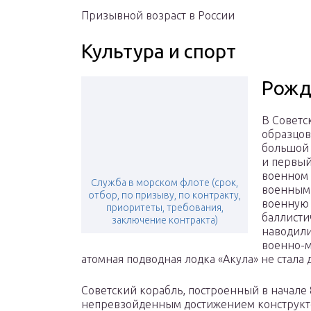
Призывной возраст в России
Культура и спорт
Рожд
В Советс
образцов
большой 
и первый
военном 
Служба в морском флоте (срок,
военным 
отбор, по призыву, по контракту,
военную 
приоритеты, требования,
баллисти
заключение контракта)
наводили
военно-м
атомная подводная лодка «Акула» не стала
Советский корабль, построенный в начале 8
непревзойденным достижением конструкт