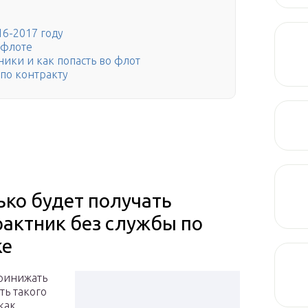
16-2017 году
 флоте
ники и как попасть во флот
 по контракту
ько будет получать
рактник без службы по
ке
ринижать
ть такого
как