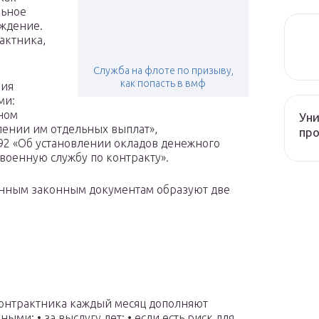
льное
ждение.
актника,
Служба на флоте по призыву,
как попасть в вмф
вия
ми:
ном
Уни
лении им отдельных выплат»,
про
92 «Об установлении окладов денежного
оенную службу по контракту».
данным законным документам образуют две
контрактника каждый месяц дополняют
и; • за выслугу лет; • если есть риск для