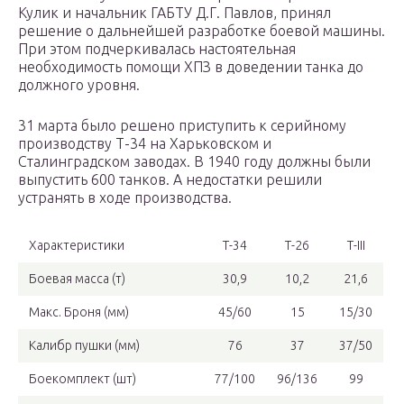
Кулик и начальник ГАБТУ Д.Г. Павлов, принял
решение о дальнейшей разработке боевой машины.
При этом подчеркивалась настоятельная
необходимость помощи ХПЗ в доведении танка до
должного уровня.
31 марта было решено приступить к серийному
производству Т-34 на Харьковском и
Сталинградском заводах. В 1940 году должны были
выпустить 600 танков. А недостатки решили
устранять в ходе производства.
Характеристики
Т-34
Т-26
Т-III
Боевая масса (т)
30,9
10,2
21,6
Макс. Броня (мм)
45/60
15
15/30
Калибр пушки (мм)
76
37
37/50
Боекомплект (шт)
77/100
96/136
99