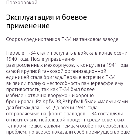
Прохоровкой
Эксплуатация и боевое
применение
Сборка средних танков Т-34 на танковом заводе
Первые Т-34 стали поступать в войска в конце осени
1940 года. После упразднения
разгромленных мехкорпусов, к концу лета 1941 года
самой крупной танковой организационной
единицей стала бригада.Первые встречи с Т-34
выявили полную неспособность панцерваффе ему
противостоять, так как Т-34 был более
мобилен,отлично вооружон и хорошо
бронирован.Pz.Kpfw.38,PzKpfw II были «мальчиками
для битья» для Т-34. До осени 1941 года
отправляемые на фронт с заводов Т-34 составляли
относительно небольшой процент среди советских
танков и не доставляли немцам особенно серьёзных
проблем, но все же показали своё преимущество еще