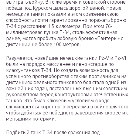
выиграть войну. В то же время и советской стороне
победа под Курском далась дорогой ценой. Новые
немецкие танки показали в этом сражении свою
способность почти гарантированно поражать броню
Т-34 с расстояния 1,5 километра. При этом 76-
миллиметровая пушка Т-34, столь эффективная
ранее, могла пробить лобовую броню «Пантеры» с
дистанции не более 100 метров.
Разумеется, новейшие немецкие танки Pz-V и Pz-VI
были на порядок массивнее и явно «старше по
классу» танков Т-34. Но создать возможность для
успешного противоборства с таким противником на
дистанциях реального танкового боя стала одной из
важнейших задач, поставленных высшим советским
руководством перед конструкторами отечественных
танков. Это было ключевым условием в ходе
сложившегося коренного перелома в войне для того,
чтобы добиться её победного завершения скорее и с
меньшими потерями.
Подбитый танк Т-34 после сражения под