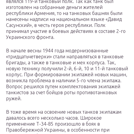
являлся 119-й танковый полк. Так как танк был
изготовлен на собранные деньги жителей
республики Армения, то на танковых башнях были
нанесены надписи на национальном языке «Давид
Сасунский», в честь героя республики. Полк
принимал участие в боевых действиях в составе 2-го
Украинского фронта.
В начале весны 1944 года модернизованные
«тридцатьчетверки» стали направляться в танковые
бригады, а также в танковые и мех корпуса. Так,
новую технику получили 2-й, 6-й, 10 и 11-й танковый
корпус. При формировании экипажей новых машин,
возникла проблема в наличии 5-го члена экипажа.
Вопрос решился путем комплектования экипажей
танкистов за счет бойцов роты противотанковых
ружей.
В тоже время на освоение новых танков экипажам
давалось всего несколько часов. Широкое
применение Т-34-85 произошло в боях в
Правобережной Украины, в особенности при