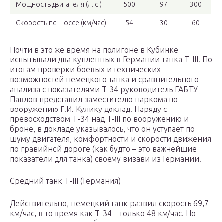
Мощность двигателя (л. с.)
500
97
300
Скорость по шоссе (км/час)
54
30
60
Почти в это же время на полигоне в Кубинке
испытывали два купленных в Германии танка Т-III. По
итогам проверки боевых и технических
возможностей немецкого танка и сравнительного
анализа с показателями Т-34 руководитель ГАБТУ
Павлов представил заместителю наркома по
вооружению Г.И. Кулику доклад. Наряду с
превосходством Т-34 над Т-III по вооружению и
броне, в докладе указывалось, что он уступает по
шуму двигателя, комфортности и скорости движения
по гравийной дороге (как будто – это важнейшие
показатели для танка) своему визави из Германии.
Средний танк Т-III (Германия)
Действительно, немецкий танк развил скорость 69,7
км/час, в то время как Т-34 – только 48 км/час. Но