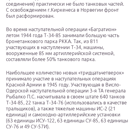
соединения) практически не было танковых частей.
С освобождением г.Киркенеса в Норвегии фронт
был расформирован.
Во время наступательной операции «Багратион»
летом 1944 года Т-34-85 занимали большую часть
бронетанкового парка РККА. Так, из 811
участвующих в наступлении Т-34, машины,
вооруженные 85 мм артиллерийской системой,
составляли более 50% танкового парка.
Наибольшее количество новых «тридцатьчетверок»
принимало участие в наступательных операциях
Красной Армии в 1945 году. Участвующая в Висло-
Одерской наступательной операции 3-я ТА генерала
Рыбалко П.С. насчитывала в своем штате 640 танков
Т-34-85, 22 танка Т-34-76 (использовались в качестве
тральщиков), а также тяжелые машины ИС-2 (21
единица) и самоходно-артиллерийские установки
(63 единицы ИСУ-122, 63 единицы СУ-85, 63 единицы
СУ-76 и 49 СУ-57И).