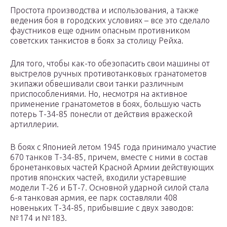
Простота производства и использования, а также
ведения боя в городских условиях – все это сделало
фаустников еще одним опасным противником
советских танкистов в боях за столицу Рейха.
Для того, чтобы как-то обезопасить свои машины от
выстрелов ручных противотанковых гранатометов
экипажи обвешивали свои танки различным
приспособлениями. Но, несмотря на активное
применение гранатометов в боях, большую часть
потерь Т-34-85 понесли от действия вражеской
артиллерии.
В боях с Японией летом 1945 года принимало участие
670 танков Т-34-85, причем, вместе с ними в состав
бронетанковых частей Красной Армии действующих
против японских частей, входили устаревшие
модели Т-26 и БТ-7. Основной ударной силой стала
6-я танковая армия, ее парк составляли 408
новеньких Т-34-85, прибывшие с двух заводов:
№174 и №183.