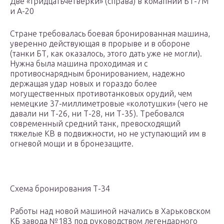
Две «тридцатьчетверки» (справа) в комапнии БТ-7М
и А-20
Стране требовалась боевая бронированная машина,
уверенно действующая в прорыве и в обороне
(танки БТ, как оказалось, этого дать уже не могли).
Нужна была машина проходимая и с
противоснарядным бронированием, надежно
держащая удар новых и гораздо более
могущественных противотанковых орудий, чем
немецкие 37-миллиметровые «колотушки» (чего не
давали ни Т-26, ни Т-28, ни Т-35). Требовался
современный средний танк, превосходящий
тяжелые КВ в подвижности, но не уступающий им в
огневой мощи и в бронезащите.
Схема бронирования Т-34
Работы над новой машиной начались в Харьковском
КБ завода №183 под руководством легендарного