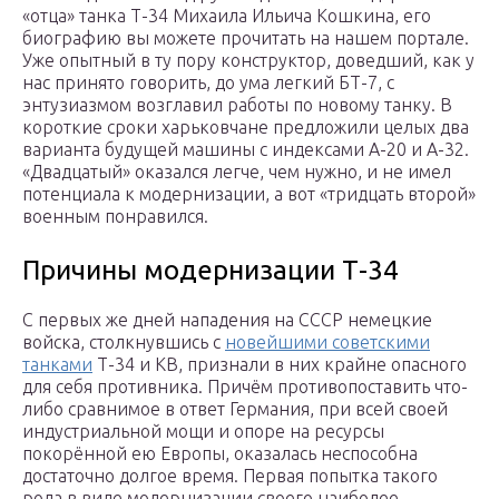
«отца» танка Т-34 Михаила Ильича Кошкина, его
биографию вы можете прочитать на нашем портале.
Уже опытный в ту пору конструктор, доведший, как у
нас принято говорить, до ума легкий БТ-7, с
энтузиазмом возглавил работы по новому танку. В
короткие сроки харьковчане предложили целых два
варианта будущей машины с индексами А-20 и А-32.
«Двадцатый» оказался легче, чем нужно, и не имел
потенциала к модернизации, а вот «тридцать второй»
военным понравился.
Причины модернизации Т-34
С первых же дней нападения на СССР немецкие
войска, столкнувшись с
новейшими советскими
танками
Т-34 и КВ, признали в них крайне опасного
для себя противника. Причём противопоставить что-
либо сравнимое в ответ Германия, при всей своей
индустриальной мощи и опоре на ресурсы
покорённой ею Европы, оказалась неспособна
достаточно долгое время. Первая попытка такого
рода в виде модернизации своего наиболее