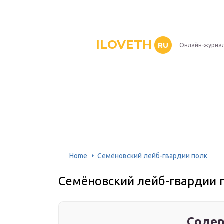
ILOVETH
RU
Онлайн-журна
Home
Семёновский лейб-гвардии полк
Семёновский лейб-гвардии 
Содер