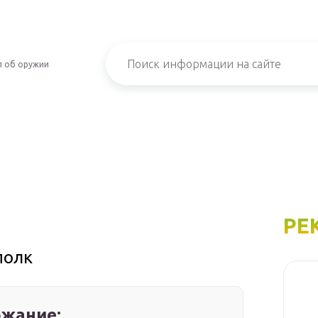
л об оружии
РЕ
полк
жание: