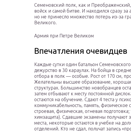
Семеновский полк, как и Преображенский,
войск и самой битве. И находился сразу з
но не принесло множество потерь из-за гр
Великого.
Армия при Петре Великом
Впечатления очевидцев
Каждые сутки один батальон Семеновского 
дежурство в 30 караулах. На бойца в средн
отбора в полк — особые. Рост от 170 см, п
Желательны высшее образование, хорошая 
структурах. Большинство новобранцев оста
затем отбывают к месту постоянной дисл
остаются на обучение. Сдают 4 теста у пси
коммуникабельность, память, физическое с
строевая, физическая, огневая подготовка; 
химзащита). Сдавшие экзамены получают 
места, некоторые остаются в учебке на до
отделений. Кто не сдал, получат запись «п