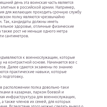
няшний день эта воинская часть является
 элитных в российской армии. Например,
ия для желающих проходить срочную службу
вском полку являются чрезвычайно
. Так, кандидаты должны иметь
ельное здоровье, отличные физические
а также рост не меньше одного метра
ти сантиметров.
едъявляются к военнослужащим, которые
у на контрактной основе. Начинается все с
тов. Далее сдаются экзамены по знанию
аются практические навыки, которые
 подготовку.
 в расположении полка довольно-таки
лками в казармах, парком боевой и
мая инфраструктура для военнослужащих,
 а также членов их семей, для которых
вия. Вследствие этого можно сделать вывод о