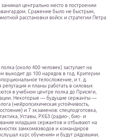
 занимал центрально место в построении
а авангардом. Сражение было не быстрым,
амотной расстановки войск и стратегии Петра
полка (около 400 человек) заступает на
ем выходит до 100 нарядов в год. Критерии
ропорциональное телосложение, и т. д.
репутация и планы работать в силовых
ются в учебном центре полка до Присяги,
окации. Некоторые — будущие сержанты —
холога (нейропсихическая устойчивость,
остояние) и 7 экзаменов: спецподготовка,
тактика, Уставы, РХБЗ (радио-, био- и
звание младших сержантов и отбывают на
лжностях замкомвзводов и командиров
рослушал курс обучения» и будут рядовыми.