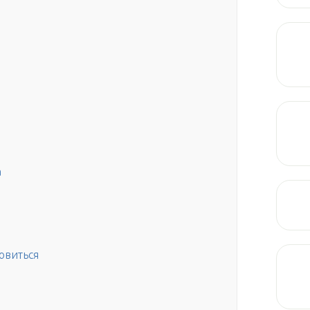
а
овиться