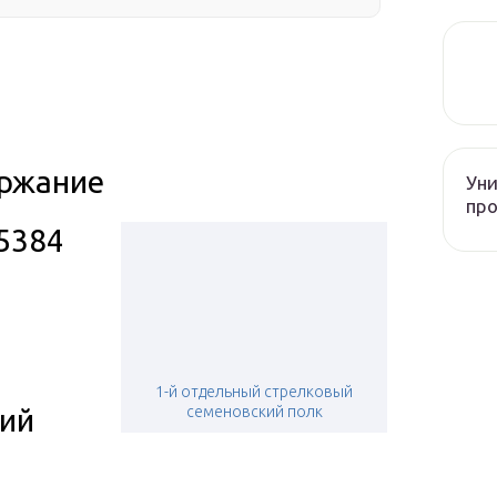
ржание
Уни
про
75384
1-й отдельный стрелковый
ий
семеновский полк