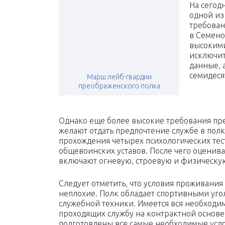
На сегод
одной из
требован
в Семено
высокими
исключит
данные, 
семидеся
Марш лейб-гвардии
преображенского полка
Однако еще более высокие требования пр
желают отдать предпочтение службе в полк
прохождения четырех психологических тес
общевоинских уставов. После чего оценив
включают огневую, строевую и физическую
Следует отметить, что условия проживания
неплохие. Полк обладает спортивными уго
служебной техники. Имеется вся необходи
проходящих службу на контрактной основе,
подготовлены все самые необходимые усло