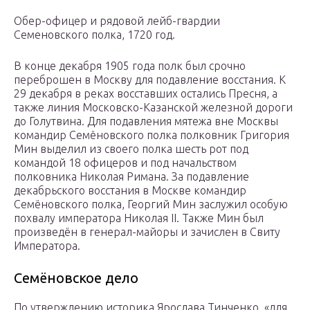
Обер-офицер и рядовой лейб-гвардии
Семеновского полка, 1720 год.
В конце декабря 1905 года полк был срочно
переброшен в Москву для подавление восстания. К
29 декабря в реках восставших остались Пресня, а
также линия Московско-Казанской железной дороги
до Голутвина. Для подавления мятежа вне Москвы
командир Семёновского полка полковник Григория
Мин выделил из своего полка шесть рот под
командой 18 офицеров и под начальством
полковника Николая Римана. За подавление
декабрьского восстания в Москве командир
Семёновского полка, Георгий Мин заслужил особую
похвалу императора Николая II. Также Мин был
произведён в генерал-майоры и зачислен в Свиту
Императора.
Семёновское дело
По утверждению историка Ярослава Тинченко, «для