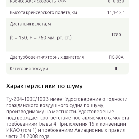
Крейсерская скорость, км/ч
810-850
Высота крейсерского полета, км
11,1-12,1
Дистанция взлета, м
1780
(t = 150, P = 760 мм. рт. ст.)
Два турбовентиляторных двигателя
ПС-90А
Категория посадки
II
Характеристики по шуму
Ту-204-100Е/100В имеет Удостоверение о годности
гражданского воздушного судна по шуму,
производимому на местности. Удостоверение
подтверждает соответствие поставляемого самолета
требованиям Главы 4 Приложения 16 к конвенции
ИКАО (том 1) и требованиям Авиационных правил
части 34 2008 года.