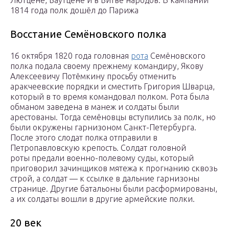
Лютцене, Баутцене и в Битве народов. В кампании
1814 года полк дошёл до Парижа
Восстание Семёновского полка
16 октября 1820 года головная
рота
Семёновского
полка подала своему прежнему командиру, Якову
Алексеевичу Потёмкину просьбу отменить
аракчеевские порядки и сместить Григория Шварца,
который в то время командовал полком. Рота была
обманом заведена в манеж и солдаты были
арестованы. Тогда семёновцы вступились за полк, но
были окружены гарнизоном Санкт-Петербурга.
После этого слодат полка отправили в
Петропавловскую крепость. Солдат головной
роты предали военно-полевому суды, который
приговорил зачинщиков мятежа к прогнанию сквозь
строй, а солдат — к ссылке в дальние гарнизоны
странице. Другие батальоны были расформированы,
а их солдаты вошли в другие армейские полки.
20 век