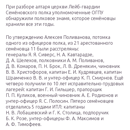
При разборе алтаря церкви Лейб-гвардии
Семёновского полка уполномоченные ОГПУ
обнаружили полковое знамя, которое семёновцы
хранили все эти годы.
По утверждению Алексея Поливанова, потомка
одного из офицеров полка, из 21 арестованного
семёновца 11 были расстреляны:
генералы Я. Я. Сиверс, Н. А. Кавтарадзе,
Д. А. Шелехов, полковники А. М. Поливанов,
Д. В. Комаров, П. Н. Брок, Л. В. Дренякин, чиновник
В. В. Христофоров, капитан Е. И. Кудрявцев, капитан
Шрамченко В. В. и унтер-офицер К. П. Смирнов. Ещё
четверо получили по 10 лет исправительно-трудовых
лагерей: капитан Г. И. Гильшер, прапорщик
П. П. Куликов, военный чиновник А. Е. Родионов и
унтер-офицер Я. С. Полосин. Пятеро семёновцев
отделались 5 годами ИТЛ: капитаны
Н. В. Лобашевский и Г. К. Столица, подпоручик
Б. К. Розе, унтер-офицеры Ф. А. Максимов и
А. Ф. Тимофеев.