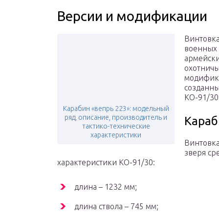
Версии и модификации
Винтовка
военных 
армейски
охотничь
модифика
созданны
КО-91/30,
Карабин «вепрь 223»: модельный
ряд, описание, производитель и
Караб
тактико-технические
характеристики
Винтовка
зверя ср
характеристики КО-91/30:
длина – 1232 мм;
длина ствола – 745 мм;