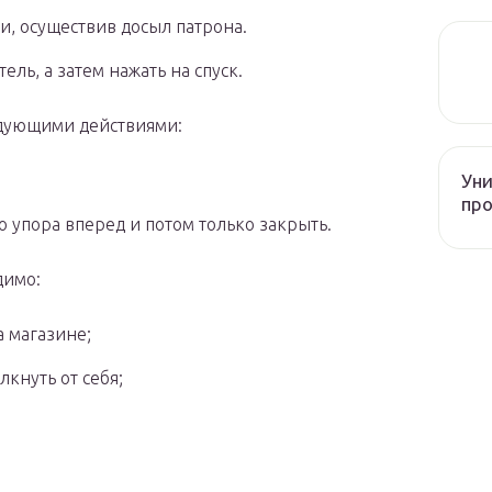
и, осуществив досыл патрона.
ль, а затем нажать на спуск.
едующими действиями:
Уни
про
о упора вперед и потом только закрыть.
димо:
 магазине;
кнуть от себя;