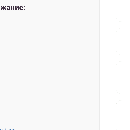
жание:
а Лось