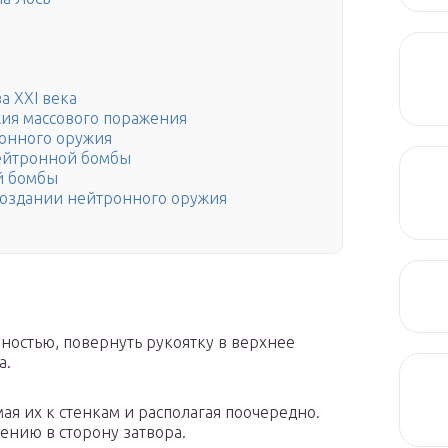
а XXI века
жия массового поражения
ронного оружия
ейтронной бомбы
й бомбы
оздании нейтронного оружия
ностью, повернуть рукоятку в верхнее
а.
я их к стенкам и располагая поочередно.
лению в сторону затвора.