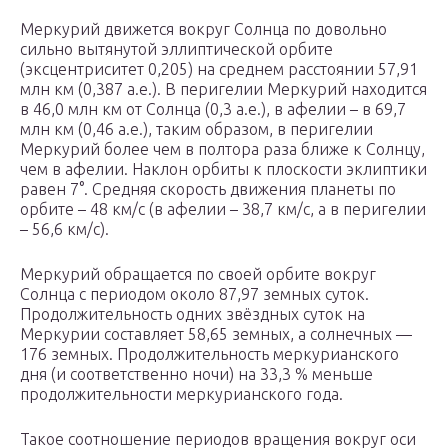
Меркурий движется вокруг Солнца по довольно
сильно вытянутой эллиптической орбите
(эксцентриситет 0,205) на среднем расстоянии 57,91
млн км (0,387 а.е.). В перигелии Меркурий находится
в 46,0 млн км от Солнца (0,3 а.е.), в афелии – в 69,7
млн км (0,46 а.е.), таким образом, в перигелии
Меркурий более чем в полтора раза ближе к Солнцу,
чем в афелии. Наклон орбиты к плоскости эклиптики
равен 7°. Средняя скорость движения планеты по
орбите – 48 км/с (в афелии – 38,7 км/с, а в перигелии
– 56,6 км/с).
Меркурий обращается по своей орбите вокруг
Солнца с периодом около 87,97 земных суток.
Продолжительность одних звёздных суток на
Меркурии составляет 58,65 земных, а солнечных —
176 земных. Продолжительность меркурианского
дня (и соответственно ночи) на 33,3 % меньше
продолжительности меркурианского года.
Такое соотношение периодов вращения вокруг оси