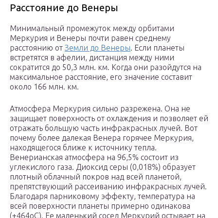
Расстояние до Венеры
Минимальный промежуток между орбитами
Меркурия и Венеры почти равен среднему
расстоянию от
Земли до Венеры
. Если планеты
встретятся в афелии, дистанция между ними
сократится до 50,3 млн. км. Когда они разойдутся на
максимальное расстояние, его значение составит
около 166 млн. км.
Атмосфера Меркурия сильно разрежена. Она не
защищает поверхность от охлаждения и позволяет ей
отражать большую часть инфракрасных лучей. Вот
почему более далекая Венера горячее Меркурия,
находящегося ближе к источнику тепла.
Венерианская атмосфера на 96,5% состоит из
углекислого газа. Диоксид серы (0,018%) образует
плотный облачный покров над всей планетой,
препятствующий рассеиванию инфракрасных лучей.
Благодаря парниковому эффекту, температура на
всей поверхности планеты примерно одинакова
(+464оС). Ее маленький сосед Меркурий остывает на