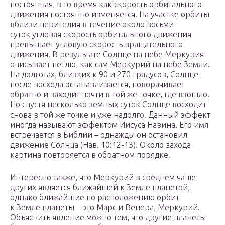
постоянная, в то время как скорость орбитального
движения постоянно изменяется. На участке орбиты
вблизи перигелия в течение около восьми
суток угловая скорость орбитального движения
превышает угловую скорость вращательного
движения. В результате Солнце на небе Меркурия
описывает петлю, как сам Меркурий на небе Земли.
На долготах, близких к 90 и 270 градусов, Солнце
после восхода останавливается, поворачивает
обратно и заходит почти в той же точке, где взошло.
Но спустя несколько земных суток Солнце восходит
снова в той же точке и уже надолго. Данный эффект
иногда называют эффектом Иисуса Навина. Его имя
встречается в Библии – однажды он остановил
движение Солнца (Нав. 10:12-13). Около захода
картина повторяется в обратном порядке.
Интересно также, что Меркурий в среднем чаще
других является ближайшей к Земле планетой,
однако ближайшие по расположению орбит
к Земле планеты – это Марс и Венера, Меркурий.
Объяснить явление можно тем, что другие планеты