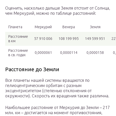
Оценить, насколько дальше Земля отстоит от Солнца,
чем Меркурий, можно по таблице расстояний:
Планета
Меркурий
Венера
Земля
Расстояние
57 910 006
108 199 995
149 599 951
22
в км
Расстояние
0,0000061
0,0000114
0,0000158
0
в св. годах
Расстояние до Земли
Все планеты нашей системы вращаются по
гелиоцентрическим орбитам с разным
эксцентриситетом (степенью отклонения от
окружности). Скорость их вращения также различна.
Наибольшее расстояние от Меркурия до Земли – 217
млн. км – достигается на момент противостояния,