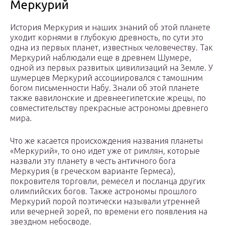
Меркурий
История Меркурия и наших знаний об этой планете
уходит корнями в глубокую древность, по сути это
одна из первых планет, известных человечеству. Так
Меркурий наблюдали еще в древнем Шумере,
одной из первых развитых цивилизаций на Земле. У
шумерцев Меркурий ассоциировался с тамошним
богом письменности Набу. Знали об этой планете
также вавилонские и древнеегипетские жрецы, по
совместительству прекрасные астрономы древнего
мира.
Что же касается происхождения названия планеты
«Меркурий», то оно идет уже от римлян, которые
назвали эту планету в честь античного бога
Меркурия (в греческом варианте Гермеса),
покровителя торговли, ремесел и посланца других
олимпийских богов. Также астрономы прошлого
Меркурий порой поэтически называли утренней
или вечерней зорей, по времени его появления на
звездном небосводе.