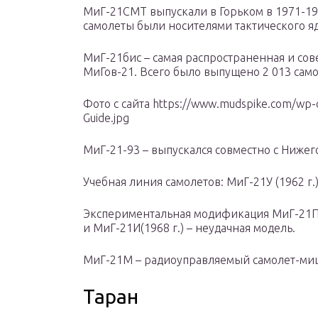
МиГ-21СМТ выпускали в Горьком в 1971-197
самолеты были носителями тактического я
МиГ-21бис – самая распространенная и с
МиГов-21. Всего было выпущено 2 013 самол
Фото с сайта https://www.mudspike.com/wp-
Guide.jpg
МиГ-21-93 – выпускался совместно с Нижег
Учебная линия самолетов: МиГ-21У (1962 г.),
Экспериментальная модификация МиГ-21ПД 
и МиГ-21И(1968 г.) – неудачная модель.
МиГ-21М – радиоуправляемый самолет-миш
Таран