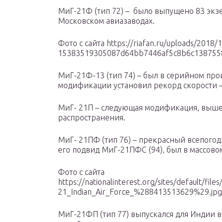
МиГ-21Ф (тип 72) – было выпущено 83 экзе
Московском авиазаводах.
Фото с сайта https://riafan.ru/uploads/2018/1
15383519305087d64bb7446af5c8b6c1387558
МиГ-21Ф-13 (тип 74) – был в серийном прои
модификации установил рекорд скорости – 
МиГ- 21П – следующая модификация, выше
распространения.
МиГ- 21ПФ (тип 76) – прекрасный всепого
его подвид МиГ-21ПФС (94), был в массовом
Фото с сайта
https://nationalinterest.org/sites/default/f
21_Indian_Air_Force_%288413513629%29.j
МиГ-21ФП (тип 77) выпускался для Индии в 