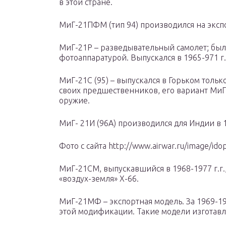
в этой стране.
МиГ-21ПФМ (тип 94) производился на экспор
МиГ-21Р – разведывательный самолет; бы
фотоаппаратурой. Выпускался в 1965-971 г.
МиГ-21С (95) – выпускался в Горьком только
своих предшественников, его вариант МиГ
оружие.
МиГ- 21И (96А) производился для Индии в 1
Фото с сайта http://www.airwar.ru/image/idop
МиГ-21СМ, выпускавшийся в 1968-1977 г.г.
«воздух-земля» Х-66.
МиГ-21МФ – экспортная модель. За 1969-19
этой модификации. Такие модели изготавл