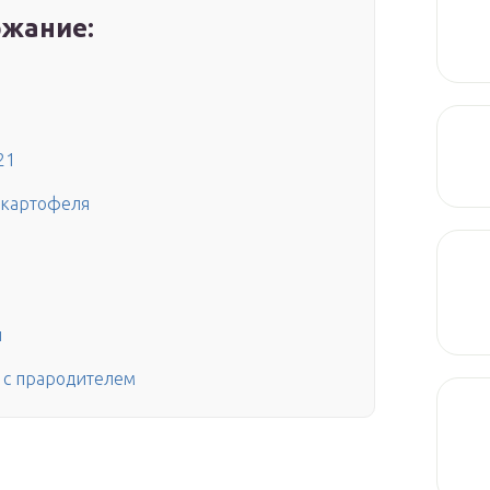
жание:
21
 картофеля
и
о с прародителем