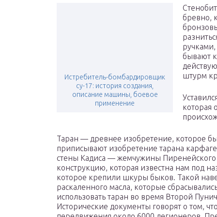
Стенобит
бревно, 
бронзовы
разнитьс
ручками,
бывают к
действую
штурм кр
Истребитель-бомбардировщик
су-17: история создания,
описание машины, боевое
Уставилс
применение
которая 
происхож
Таран — древнее изобретение, которое б
приписывают изобретение тарана карфаг
стены Кадиса — жемчужины Пиренейского 
конструкцию, которая известна нам под наз
которое крепили шкуры быков. Такой наве
раскаленного масла, которые сбрасывались
использовать таран во время Второй Пунич
Исторические документы говорят о том, что
передвижения около 6000 легионеров. Пре