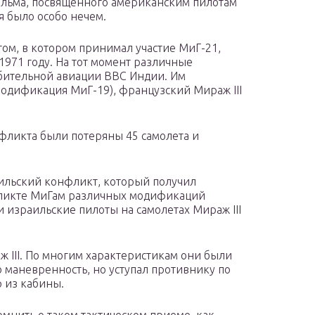
фильма, посвященного американским пилотам
я было особо нечем.
м, в котором принимал участие МиГ-21,
1971 году. На тот момент различные
бительной авиации ВВС Индии. Им
модификация МиГ-19), французский Мираж III
фликта были потеряны 45 самолета и
аильский конфликт, который получил
фликте МиГам различных модификаций
 израильские пилоты на самолетах Мираж III
III. По многим характеристикам они были
 маневренность, но уступал противнику по
 из кабины.