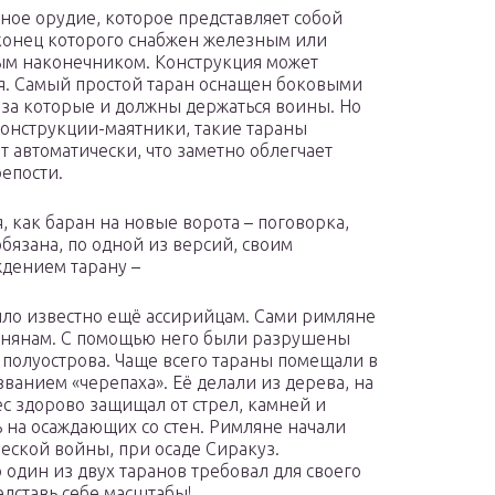
ное орудие, которое представляет собой
конец которого снабжен железным или
м наконечником. Конструкция может
я. Самый простой таран оснащен боковыми
 за которые и должны держаться воины. Но
онструкции-маятники, такие тараны
т автоматически, что заметно облегчает
епости.
я, как баран на новые ворота – поговорка,
обязана, по одной из версий, своим
дением тарану –
ыло известно ещё ассирийцам. Сами римляне
енянам. С помощью него были разрушены
полуострова. Чаще всего тараны помещали в
ванием «черепаха». Её делали из дерева, на
с здорово защищал от стрел, камней и
 на осаждающих со стен. Римляне начали
еской войны, при осаде Сиракуз.
 один из двух таранов требовал для своего
дставь себе масштабы!