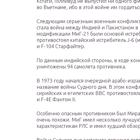
Кстати, Голливуд не выпустил ни одного 
во Вьетнаме, ибо в этой войне им гордитьс
Следующим серьезным военным конфликто
стала война между Индией и Пакистаном в 
модификации МиГ-21 были основой истре
противостоял китайский истребитель J-6 (
и F-104 Старфайтер.
По данным индийской стороны, в ходе кон
уничтожены 94 самолета противника.
В 1973 году начался очередной арабо-изр
название войны Судного дня. В этом кон
сирийских и египетских ВВС противостояли
и F-4E Фантом II.
Особенно опасным противником был Мираж 
очень похожи. МиГ имел несколько лучшую
характеристикам РЛС и имел худший обзор