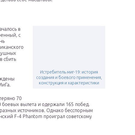
ачалось в
ренный, с
нь
иканского
здушных
в сбить
Истребитель миг-19: история
создания и боевого применения,
уждены
конструкция и характеристики
МиГа.
теряно 70
 боевых вылета и одержали 165 побед.
у разных источников. Однако бесспорным
анский F-4 Phantom проиграл советскому