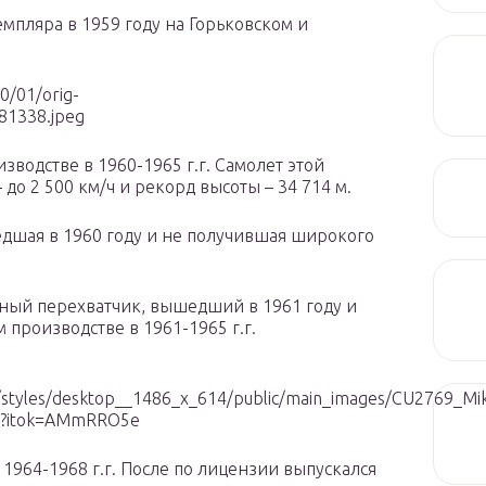
мпляра в 1959 году на Горьковском и
0/01/orig-
1338.jpeg
зводстве в 1960-1965 г.г. Самолет этой
до 2 500 км/ч и рекорд высоты – 34 714 м.
дшая в 1960 году и не получившая широкого
дный перехватчик, вышедший в 1961 году и
 производстве в 1961-1965 г.г.
iles/styles/desktop__1486_x_614/public/main_images/CU2769_M
pg?itok=AMmRRO5e
1964-1968 г.г. После по лицензии выпускался