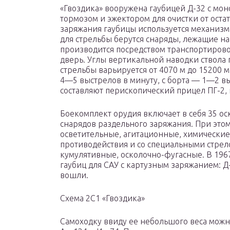
«Гвоздика» вооружена гаубицей Д-32 с мо
тормозом и эжектором для очистки от оста
заряжания гаубицы используется механизм
для стрельбы берутся снаряды, лежащие на
производится посредством транспортиров
дверь. Углы вертикальной наводки ствола г
стрельбы варьируется от 4070 м до 15200 м
4—5 выстрелов в минуту, с борта — 1—2 вы
составляют перископический прицел ПГ-2,
Боекомплект орудия включает в себя 35 о
снарядов раздельного заряжания. При этом
осветительные, агитационные, химически
противодействия и со специальными стр
кумулятивные, осколочно-фугасные. В 1967
гаубиц для САУ с картузным заряжанием: Д
вошли.
Схема 2С1 «Гвоздика»
Самоходку ввиду ее небольшого веса можн