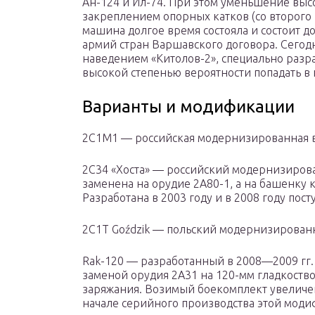
Ан-124 и Ил-74. При этом уменьшение выс
закреплением опорных катков (со второго 
машина долгое время состояла и состоит д
армий стран Варшавского договора. Сегод
наведением «Китолов-2», специально разра
высокой степенью вероятности попадать в
Варианты и модификации
2С1М1 — российская модернизированная в
2С34 «Хоста» — российский модернизирова
заменена на орудие 2А80-1, а на башенку 
Разработана в 2003 году и в 2008 году по
2C1T Goździk — польский модернизирован
Rak-120 — разработанный в 2008—2009 гг
заменой орудия 2А31 на 120-мм гладкост
заряжания. Возимый боекомплект увеличен
начале серийного производства этой моди