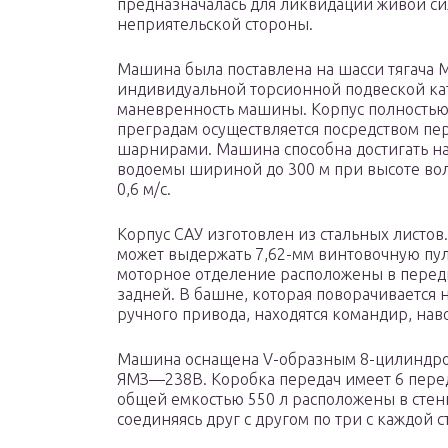
предназначалась для ликвидации живой с
неприятельской стороны.
Машина была поставлена на шасси тягача 
индивидуальной торсионной подвеской ка
маневренность машины. Корпус полностью
преградам осуществляется посредством пе
шарнирами. Машина способна достигать на 
водоемы шириной до 300 м при высоте вол
0,6 м/с.
Корпус САУ изготовлен из стальных листо
может выдержать 7,62-мм винтовочную пулю
моторное отделение расположены в передн
задней. В башне, которая поворачивается 
ручного привода, находятся командир, на
Машина оснащена V-образным 8-цилиндро
ЯМЗ—238В. Коробка передач имеет 6 пере
общей емкостью 550 л расположены в стенк
соединяясь друг с другом по три с каждой 