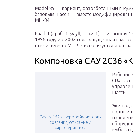
Model 89 — вариант, разработанный в Румы
базовым шасси — вместо модифицированн
MLI-84.
Raad-1 (араб. الرعد-1‎, Гром-1) — иранская 122-мм самоходная гаубица, разработанная в
1996 году и с 2002 года запущенная в масс
шасси, вместо МТ-ЛБ используется иранска
Компоновка САУ 2С36 «
Рабочие 
СВ» рас
управлен
шасси.
Экипаж, 
полный к
Сау су-152 «зверобой»: история
наведени
создания, описание и
оборудов
характеристики
выбора ц