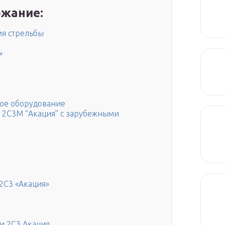
жание:
мя стрельбы
»
ное оборудование
 2С3М “Акация” с зарубежными
2С3 «Акация»
и 2С3 Акация