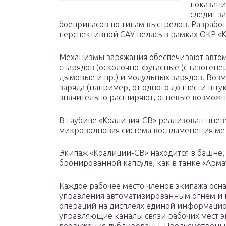
показани
следит з
боеприпасов по типам выстрелов. Разработ
перспективной САУ велась в рамках ОКР «
Механизмы заряжания обеспечивают авто
снарядов (осколочно-фугасные (с газогене
дымовые и пр.) и модульных зарядов. Во
заряда (например, от одного до шести шт
значительно расширяют, огневые возможно
В гаубице «Коалиция-СВ» реализован пне
микроволновая система воспламенения мет
Экипаж «Коалиции-СВ» находится в башне, 
бронированной капсуле, как в танке «Арма
Каждое рабочее место членов экипажа ос
управления автоматизированным огнем и 
операций на дисплеях единой информаци
управляющие каналы связи рабочих мест э