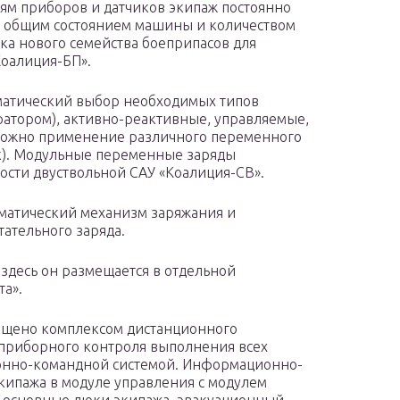
ям приборов и датчиков экипаж постоянно
а общим состоянием машины и количеством
ка нового семейства боеприпасов для
Коалиция-БП».
матический выбор необходимых типов
ратором), активно-реактивные, управляемые,
зможно применение различного переменного
ук). Модульные переменные заряды
сти двуствольной САУ «Коалиция-СВ».
вматический механизм заряжания и
ательного заряда.
здесь он размещается в отдельной
та».
нащено комплексом дистанционного
приборного контроля выполнения всех
онно-командной системой. Информационно-
кипажа в модуле управления с модулем