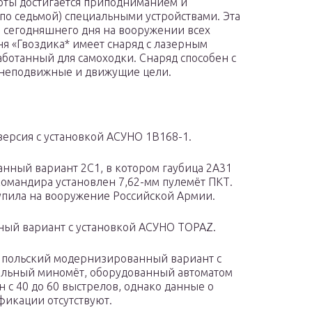
оты достигается приподниманием и
по седьмой) специальными устройствами. Эта
о сегодняшнего дня на вооружении всех
ня «Гвоздика* имеет снаряд с лазерным
ботанный для самоходки. Снаряд способен с
 неподвижные и движущие цели.
ерсия с установкой АСУНО 1В168-1.
нный вариант 2С1, в котором гаубица 2А31
командира установлен 7,62-мм пулемёт ПКТ.
ступила на вооружение Российской Армии.
ный вариант с установкой АСУНО TOPAZ.
. польский модернизированный вариант с
вольный миномёт, оборудованный автоматом
 с 40 до 60 выстрелов, однако данные о
фикации отсутствуют.