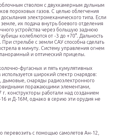
ноблочным стволом с двухкамерным дульным
тков пороховых газов. С целью облегчения
 досылания электромеханического типа. Если
 земле, их подача внутрь боевого отделения
очного устройства через большую заднюю
аубицы колеблются от -3 до +70°. Дальность
. При стрельбе с земли САУ способна сделать
стрела в минуту. Систему управления огнем
 панорамный и оптический прицелы.
сколочно-фугасных и пять кумулятивных
 используется широкий спектр снарядов:
е, дымовые, снаряды радиоэлектронного
еловидными поражающими элементами,
 г. конструкторы работали над созданием
-16 и Д-16М, однако в серию эти орудия не
о перевозить с помощью самолетов Ан-12,