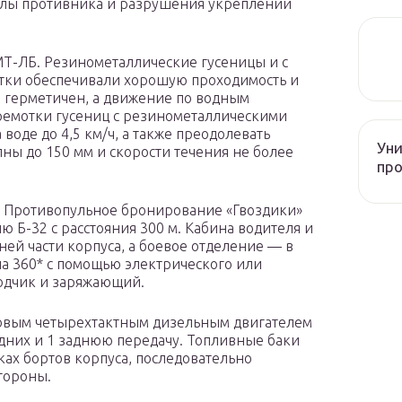
илы противника и разрушения укреплений
МТ-ЛБ. Резинометаллические гусеницы и с
тки обеспечивали хорошую проходимость и
 герметичен, а движение по водным
ремотки гусениц с резинометаллическими
воде до 4,5 км/ч, а также преодолевать
Уни
ны до 150 мм и скорости течения не более
про
в. Противопульное бронирование «Гвоздики»
 Б-32 с расстояния 300 м. Кабина водителя и
ей части корпуса, а боевое отделение — в
на 360* с помощью электрического или
водчик и заряжающий.
вым четырехтактным дизельным двигателем
дних и 1 заднюю передачу. Топливные баки
ах бортов корпуса, последовательно
стороны.