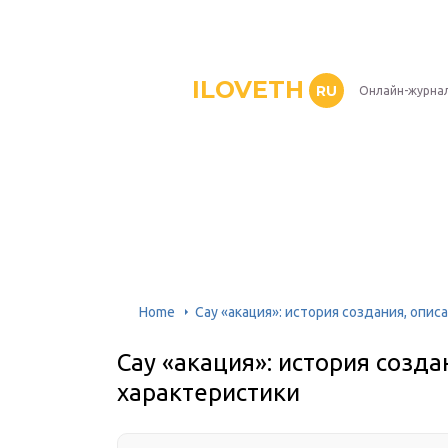
ILOVETH
RU
Онлайн-журна
Home
Сау «акация»: история создания, опис
Сау «акация»: история созда
характеристики