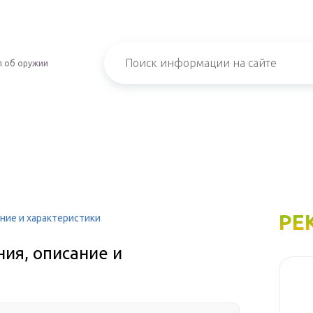
л об оружии
РЕ
ание и характеристики
ния, описание и