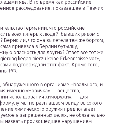
следами яда. В то время как российские
енное расследование, показавшее в Певчих
вительство Германии, что российские
сить всех пятерых людей, бывших рядом с
 Верно ли, что она вылетела тем же бортом,
 сама привезла в Берлин бутылку,
ую опасность для других? Ответ все тот же
erung liegen hierzu keine Erkenntnisse vor»,
сами подтверждали этот факт. Кроме того,
аны РФ.
, обнаруженного в организме Навального, и
ия именно «Новичка» — вещества,
нии использования химоружия, — для
 формулу мы не разглашаем ввиду высокого
еление химического оружия предполагает
зуемое в запрещенных целях, не обязательно
обы назвать произошедшее нарушением