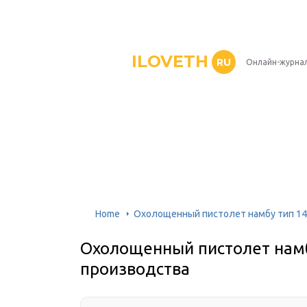
ILOVETH
RU
Онлайн-журна
Home
Охолощенный пистолет намбу тип 14
Охолощенный пистолет намб
производства