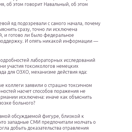
я, об этом говорит Навальный, об этом
оевой яд подозревали с самого начала, почему
ыяснить сразу, точно ли исключена
, и готово ли было федеральное
 поддержку. И опять никакой информации —
т подробностей лабораторных исследований
ени участия токсикологов немецких
ада для ОЗХО, механизме действия яда:
ые коллеги заявили о страшно токсичном
бностей насчет способов поражения не
ермании исключена: иначе как объяснить
возке больного?
самой обсуждаемой фигуре, близкой к
что западные СМИ предпочитали молчать о
огла добыть доказательства отравления