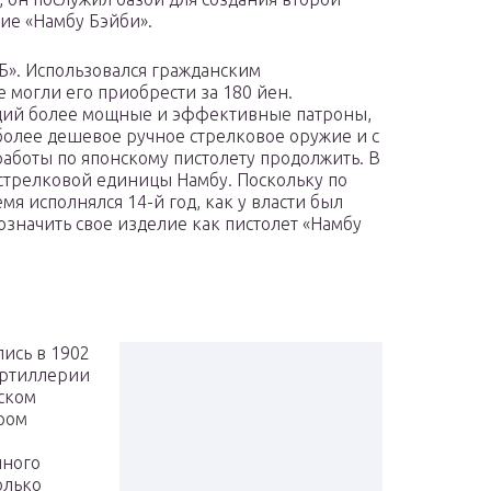
ие «Намбу Бэйби».
 Б». Использовался гражданским
могли его приобрести за 180 йен.
щий более мощные и эффективные патроны,
 более дешевое ручное стрелковое оружие и с
боты по японскому пистолету продолжить. В
я стрелковой единицы Намбу. Поскольку по
мя исполнялся 14-й год, как у власти был
значить свое изделие как пистолет «Намбу
ись в 1902
артиллерии
ском
ром
чного
олько