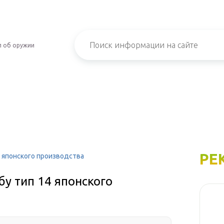
л об оружии
РЕ
 японского производства
у тип 14 японского