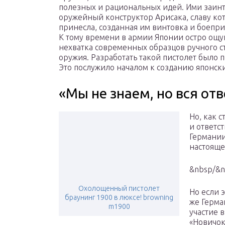
полезных и рациональных идей. Ими заин
оружейный конструктор Арисака, славу ко
принесла, созданная им винтовка и боепри
К тому времени в армии Японии остро ощу
нехватка современных образцов ручного с
оружия. Разработать такой пистолет было
Это послужило началом к созданию японски
«Мы не знаем, но вся от
Но, как с
и ответс
Германии
настояще
&nbsp/&n
Охолощенный пистолет
Но если 
браунинг 1900 в люксе! browning
же Герма
m1900
участие 
«Новичок