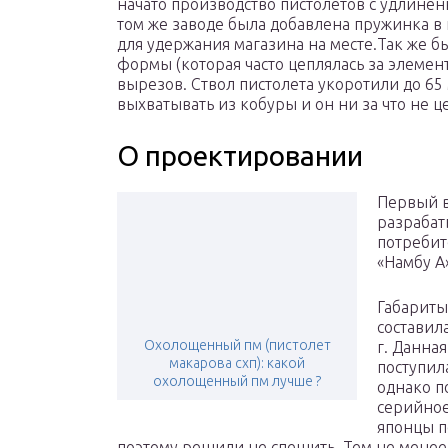
начато производство пистолетов с удлинё
том же заводе была добавлена пружинка в
для удержания магазина на месте.Так же б
формы (которая часто цеплялась за элеме
вырезов. Ствол пистолета укоротили до 65
выхватывать из кобуры и он ни за что не ц
О проектировании
Первый в
разрабат
потребит
«Намбу А
Габариты
составила
Охолощенный пм (пистолет
г. Данна
макарова схп): какой
поступил
охолощенный пм лучше ?
однако п
серийное
японцы п
поэтому решили не спешить. Тем не менее,