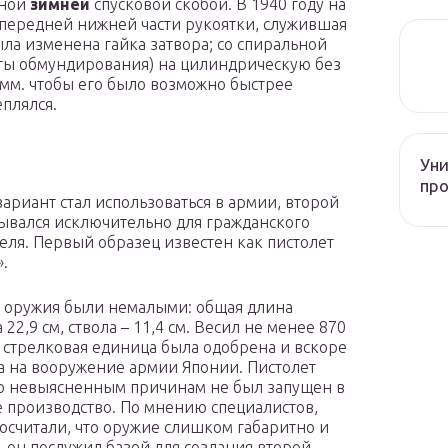
нной
зимней
спусковой скобой. В 1940 году на
 передней нижней части рукоятки, служившая
ыла изменена гайка затвора; со спиральной
нты обмундирования) на цилиндрическую без
 мм. чтобы его было возможно быстрее
еплялся.
Уни
про
ариант стал использоваться в армии, второй
ывался исключительно для гражданского
еля. Первый образец известен как пистолет
».
 оружия были немалыми: общая длина
 22,9 см, ствола – 11,4 см. Весил не менее 870
я стрелковая единица была одобрена и вскоре
а на вооружение армии Японии. Пистолет
о невыясненным причинам не был запущен в
 производство. По мнению специалистов,
осчитали, что оружие слишком габаритно и
 он послужил базой для создания второй