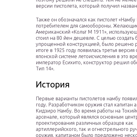
версии пистолета, который получил назван
Также он обозначался как пистолет «Намбу
потребителем для самообороны. Желающие 
Американский «Кольт М 1911», использую
стоил на 80 йен дешевле. С целью создать
упрощенной конструкцией, было решено ра
итоге в 1925 году появилась третья верси
японской системе летоисчисления в это вре
император Есихито, конструктор решил обо
Тип 14».
История
Первые варианты пистолетов намбу появил
году. Разработчиком оружия стал капитан 
Кидзиро Намбу. Во время работы на Токий
арсенале, который являлся основным цент
проектирования различных образцов как
артиллерийского, так и огнестрельного ру
оружия, капитаном было предложено неск