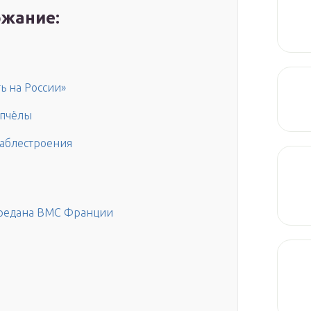
жание:
ь на России»
 пчёлы
раблестроения
передана ВМС Франции