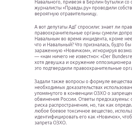
Навального, привезя в Берлин бутылки со 
журналисты «Правды.ру» проводили собств
вероятную отравительницу.
А вот депутаты АдГ спросили: знает ли пра
правоохранительные органы сумели допро
Навальным во время инцидента, кроме нее?
что и Навальный? Что призналась, будто бы
зараженную «Новичком», игнорируя возможн
— «нам ничего не известно»: «Der Bundesregi
хотя девушка и окружение оппозиционера 
это подтвердили правоохранительные орг
Задали также вопросы о формуле вещества
необходимых доказательствах использован
упомянутого в конвенции ОЗХО о запреще
обвинения России. Ответы предсказуемы:
риска распространения, но, так как опред
любое боевое токсичное вещество, исполь
идентифицировать его как «Новичок», чт
запрета ОЗХО.