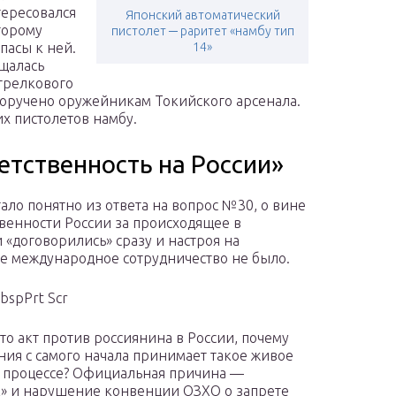
тересовался
Японский автоматический
торому
пистолет ─ раритет «намбу тип
пасы к ней.
14»
щалась
трелкового
 поручено оружейникам Токийского арсенала.
х пистолетов намбу.
ветственность на России»
тало понятно из ответа на вопрос №30, о вине
твенности России за происходящее в
 «договорились» сразу и настроя на
е международное сотрудничество не было.
bspPrt Scr
это акт против россиянина в России, почему
ния с самого начала принимает такое живое
в процессе? Официальная причина —
» и нарушение конвенции ОЗХО о запрете