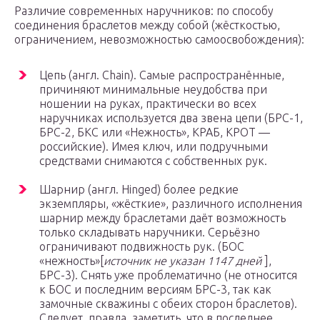
Различие современных наручников: по способу
соединения браслетов между собой (жёсткостью,
ограничением, невозможностью самоосвобождения):
Цепь (англ. Chain). Самые распространённые,
причиняют минимальные неудобства при
ношении на руках, практически во всех
наручниках используется два звена цепи (БРС-1,
БРС-2, БКС или «Нежность», КРАБ, КРОТ —
российские). Имея ключ, или подручными
средствами снимаются с собственных рук.
Шарнир (англ. Hinged) более редкие
экземпляры, «жёсткие», различного исполнения
шарнир между браслетами даёт возможность
только складывать наручники. Серьёзно
ограничивают подвижность рук. (БОС
«нежность»[
источник не указан 1147 дней
],
БРС-3). Снять уже проблематично (не относится
к БОС и последним версиям БРС-3, так как
замочные скважины с обеих сторон браслетов).
Следует, правда, заметить, что в последнее