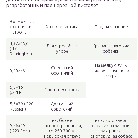
разработанный под нарезной пистолет.
Возможные
охотничьи
Характеристика
Предназначение
патроны
4,37х45,6
Для стрельбы с
Грызуны, луговые
(.17
упора
собачки
Remington)
На мелкую дичь,
Советский
5,45×39
включая пушного
охотничий
зверя;
5,6×15
Очень недорогой
(.22LR)
5,6×39 (.220
Доступный
Russian)
советский!
наиболее
на дикого зверя
5,56х45
распространенный,
средних размеров:
(.223 Rem)
до 250-300 м,
заяц, лиса,
невысокая отдача
енотовидная собака