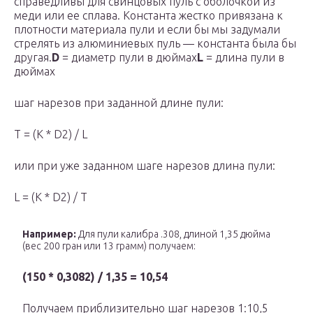
справедливы для свинцовых пуль с оболочкой из
меди или ее сплава. Константа жестко привязана к
плотности материала пули и если бы мы задумали
стрелять из алюминиевых пуль — константа была бы
другая.
D
= диаметр пули в дюймах
L
= длина пули в
дюймах
шаг нарезов при заданной длине пули:
T = (K * D2) / L
или при уже заданном шаге нарезов длина пули:
L = (K * D2) / T
Например:
Для пули калибра .308, длиной 1,35 дюйма
(вес 200 гран или 13 грамм) получаем:
(150 * 0,3082) / 1,35 = 10,54
Получаем приблизительно шаг нарезов 1:10,5