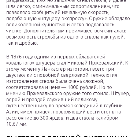
раздавалась, плотно заполняя канал ствола, и далее
шла легко, с минимальным сопротивлением, что
позволяло сообщить ей начальную скорость,
подобающую «штуцеру-экспрессу». Оружие обладало
великолепной кучностью и легко поддавалось
чистке. Дополнительным преимуществом считалась
возможность стрельбы из одного ствола как пулей,
так и дробью.
В 1876 году одним из первых обладателей
«овального» штуцера стал Николай Пржевальский. К
этому моменту Ланкастер изготовил всего три
двустволки с подобной сверловкой: технология
изготовления ствола была очень сложной,
соответствовала и цена — 1000 рублей! Но по
мнению Пржевальского оружие того стоило. Штуцер,
верой и правдой служивший великому
путешественнику во время экспедиций в глубины
Азии, имел прицел, позволяющий вести огонь на
расстояние до 300 ярдов, и два ствола калибром
10,67 мм.