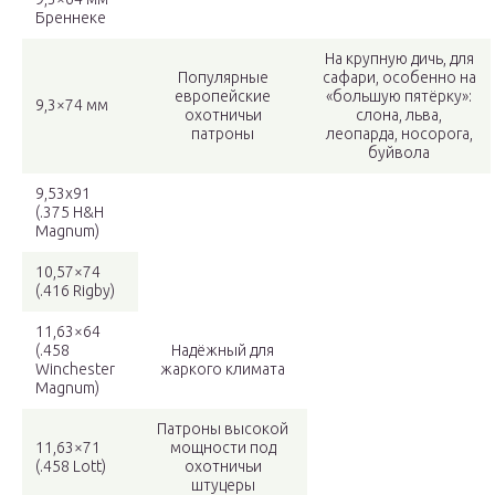
Бреннеке
На крупную дичь, для
Популярные
сафари, особенно на
европейские
«большую пятёрку»:
9,3×74 мм
охотничьи
слона, льва,
патроны
леопарда, носорога,
буйвола
9,53х91
(.375 H&H
Magnum)
10,57×74
(.416 Rigby)
11,63×64
(.458
Надёжный для
Winchester
жаркого климата
Magnum)
Патроны высокой
11,63×71
мощности под
(.458 Lott)
охотничьи
штуцеры