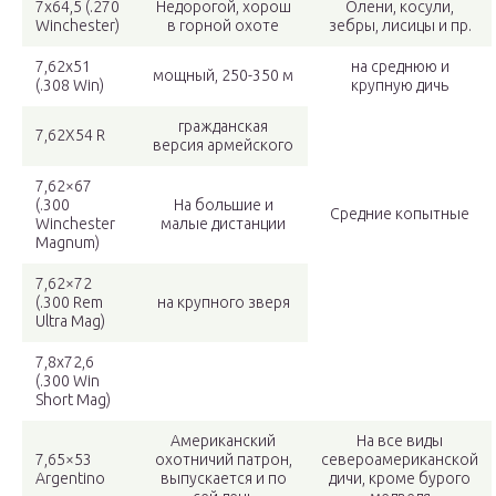
7х64,5 (.270
Недорогой, хорош
Олени, косули,
Winchester)
в горной охоте
зебры, лисицы и пр.
7,62х51
на среднюю и
мощный, 250-350 м
(.308 Win)
крупную дичь
гражданская
7,62Х54 R
версия армейского
7,62×67
(.300
На большие и
Средние копытные
Winchester
малые дистанции
Magnum)
7,62×72
(.300 Rem
на крупного зверя
Ultra Mag)
7,8х72,6
(.300 Win
Short Mag)
Американский
На все виды
7,65×53
охотничий патрон,
североамериканской
Argentino
выпускается и по
дичи, кроме бурого