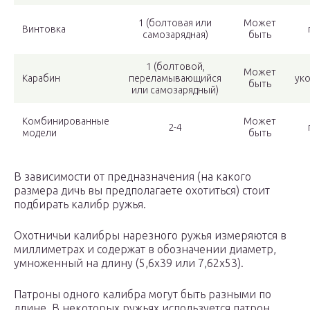
1 (болтовая или
Может
Винтовка
самозарядная)
быть
1 (болтовой,
Может
Карабин
переламывающийся
ук
быть
или самозарядный)
Комбинированные
Может
2-4
модели
быть
В зависимости от предназначения (на какого
размера дичь вы предполагаете охотиться) стоит
подбирать калибр ружья.
Охотничьи калибры нарезного ружья измеряются в
миллиметрах и содержат в обозначении диаметр,
умноженный на длину (5,6х39 или 7,62х53).
Патроны одного калибра могут быть разными по
длине. В некоторых ружьях используется патрон,