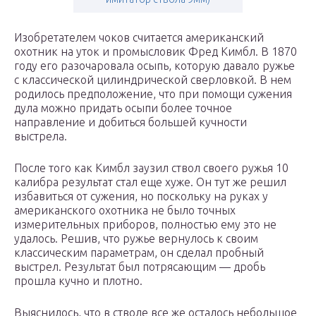
Изобретателем чоков считается американский
охотник на уток и промысловик Фред Кимбл. В 1870
году его разочаровала осыпь, которую давало ружье
с классической цилиндрической сверловкой. В нем
родилось предположение, что при помощи сужения
дула можно придать осыпи более точное
направление и добиться большей кучности
выстрела.
После того как Кимбл заузил ствол своего ружья 10
калибра результат стал еще хуже. Он тут же решил
избавиться от сужения, но поскольку на руках у
американского охотника не было точных
измерительных приборов, полностью ему это не
удалось. Решив, что ружье вернулось к своим
классическим параметрам, он сделал пробный
выстрел. Результат был потрясающим — дробь
прошла кучно и плотно.
Выяснилось, что в стволе все же осталось небольшое