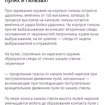
пулях и гильзах?
При заряжании оружия на корпусе гильзы остаются
царапины, вмятины от губ магазина, затвора. В
процессе выстрела на капсюле гильзы остается
вмятина от удара бойка ударника. На корпусе гильзы
при ее выбрасывании возникают вторичные следы
скольжения от неровностей патронника, краев окна
выбрасывания, на ее шляпке — следы от зацепа
выбрасывателя и отражателя.
На пулях, стреляных из нарезного оружия,
образуются следы от стенок канала ствола:
первичные
— продольные трассы от начала полей нарезов при
поступательном движении пули, и
вторичные
—
возникающие при последующем поступательно-
вращательном движении пули по каналу ствола.
По мере износа канала ствола высота полей нарезов
уменьшается вплоть до образования контакта пули с