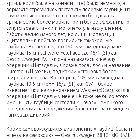
артиллерия была на конной тяге) было немного, в
вермахте стремились поставить полевые гаубицы на
самоходные шасси. Что позволило бы сделать
артиллерию более мобильной и более эффективно
сопутствовать танки и мотопехоту в наступлении.
Работы велись много лет, но лишь к операции
«Цитадель» в войсках появились самоходные
гаубицы. Во-первых, это 150-мм самодвижущаяся
гаубица 15 cm schwere Feldhaubitze 18/1 (Sf) auf
Geschützwagen IV. Так она называлась к началу
операции «Цитадель», а позже появилось и название
Hummel («Шмель»), под каким установка более
широко известна. Во-вторых, 105-мм самоходная
гаубица 10.5 cm leFH 18/2 (Sf) auf GW II более
известная под наименованием Wespe («Оса»), хотя в
операции «Цитадель» у неё ещё тоже не было этого
имени. Эти гаубицы состояли к началу немецкого
наступления на вооружении большинства немецких
танковых дивизий.
Кроме самодвижущихся дивизионных гаубиц, была и
ещё одна самоходка — Geschützwagen 38 für sIG 33/1