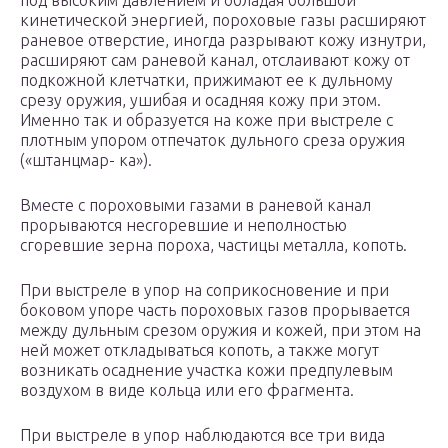
под высоким давлением и обладая большой
кинетической энергией, пороховые газы расширяют
раневое отверстие, иногда разрывают кожу изнутри,
расширяют сам раневой канал, отслаивают кожу от
подкожной клетчатки, прижимают ее к дульному
срезу оружия, ушибая и осадняя кожу при этом.
Именно так и образуется на коже при выстреле с
плотным упором отпечаток дульного среза оружия
(«штанцмар- ка»).
Вместе с пороховыми газами в раневой канал
прорываются несгоревшие и неполностью
сгоревшие зерна пороха, частицы металла, копоть.
При выстреле в упор на соприкосновение и при
боковом упоре часть пороховых газов прорывается
между дульным срезом оружия и кожей, при этом на
ней может откладываться копоть, а также могут
возникать осаднение участка кожи предпулевым
воздухом в виде кольца или его фрагмента.
При выстреле в упор наблюдаются все три вида