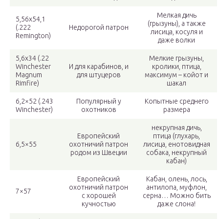
Мелкая дичь
5,56х54,1
(грызуны), а также
(.222
Недорогой патрон
лисица, косуля и
Remington)
даже волки
5,6х34 (.22
Мелкие грызуны,
Winchester
И для карабинов, и
кролики, птица,
Magnum
для штуцеров
максимум – койот и
Rimfire)
шакал
6,2×52 (.243
Популярный у
Копытные среднего
Winchester)
охотников
размера
некрупная дичь,
Европейский
птица (глухарь,
6,5×55
охотничий патрон
лисица, енотовидная
родом из Швеции
собака, некрупный
кабан)
Европейский
Кабан, олень, лось,
охотничий патрон
антилопа, муфлон,
7×57
с хорошей
серна… Можно бить
кучностью
даже слона!