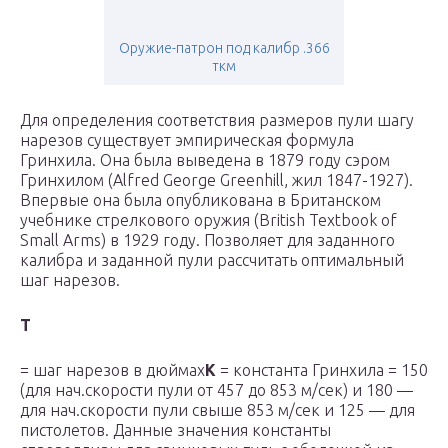
Оружие-патрон под калибр .366
ткм
Для определения соответствия размеров пули шагу
нарезов существует эмпирическая формула
Гринхила. Она была выведена в 1879 году сэром
Гринхилом (Alfred George Greenhill, жил 1847-1927).
Впервые она была опубликована в Британском
учебнике стрелкового оружия (British Textbook of
Small Arms) в 1929 году. Позволяет для заданного
калибра и заданной пули рассчитать оптимальный
шаг нарезов.
T
= шаг нарезов в дюймах
K
= константа Гринхила = 150
(для нач.скорости пули от 457 до 853 м/сек) и 180 —
для нач.скорости пули свыше 853 м/сек и 125 — для
пистолетов. Данные значения константы