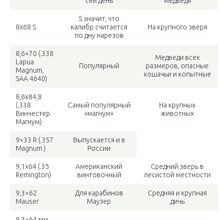
сей день
медведя
S значит, что
8х68 S
калибр считается
На крупного зверя
по дну нарезов
8,6×70 (.338
Медведи всех
Lapua
Популярный
размеров, опасные
Magnum,
кошачьи и копытные
SAA 4640)
8,6х84,8
(.338
Самый популярный
На крупных
Винчестер
«магнум»
животных
Магнум)
9×33 R (.357
Выпускается и в
Magnum )
России
9,1х64 (.35
Американский
Средний зверь в
Remington)
винтовочный
лесистой местности
9,3×62
Для карабинов
Средняя и крупная
Mauser
Маузер
дичь
9,3×64 мм