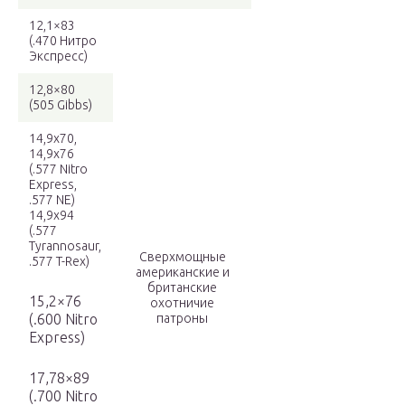
12,1×83
(.470 Нитро
Экспресс)
12,8×80
(505 Gibbs)
14,9х70,
14,9х76
(.577 Nitro
Express,
.577 NE)
14,9х94
(.577
Tyrannosaur,
Сверхмощные
.577 T-Rex)
американские и
британские
15,2×76
охотничие
(.600 Nitro
патроны
Express)
17,78×89
(.700 Nitro