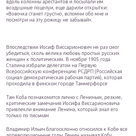
вдоль колонны арестантов и посылали им
воздушные поцелуи, еще дарили открытки:
«Вовочка станет грустно, вспомни обо мне и
посмотри на эту рожицу не забывай».
Впоследствии Иосиф Виссарионович не раз смог
убедиться, сколь велика любовь простых русских
женщин к политическим. В ноябре 1905 года
Сталина избрали делегатом на Первую
Всероссийскую конференцию РСДРП (Российская
социал-демократическая рабочая партия), которая
проходила в финском городе Таммерфорсе
Там Коба познакомится лично с Лениным, резкие,
критические замечания Иосифа Виссарионовича
привлекли внимание Ленина, который знал его
только по письмам
Владимир Ильич благосклонно относился к Кобе все
дореволюционные годы Ленин называл Кобу