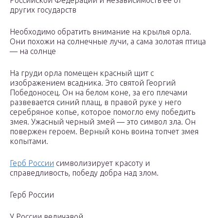
Российской Федерации и независимость ее от
других государств
Необходимо обратить внимание на крылья орла.
Они похожи на солнечные лучи, а сама золотая птица
— на солнце
На груди орла помещен красный щит с
изображением всадника. Это святой Георгий
Победоносец. Он на белом коне, за его плечами
развевается синий плащ, в правой руке у него
серебряное копье, которое помогло ему победить
змея. Ужасный черный змей — это символ зла. Он
повержен героем. Верный конь воина топчет змея
копытами.
Герб России
символизирует красоту и
справедливость, победу добра над злом.
Герб России
У России величавой