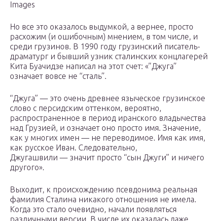
Images
Но все это оказалось выдумкой, а вернее, просто
расхожим (и ошибочным) мнением, в том числе, и
среди грузинов. В 1990 году грузинский писатель-
драматург и бывший узник сталинских концлагерей
Кита Буачидзе написал на этот счет: «”Джуга”
означает вовсе не “сталь”.
“Джуга” — это очень древнее языческое грузинское
слово с персидским оттенком, вероятно,
распространенное в период иранского владычества
над Грузией, и означает оно просто имя. Значение,
как у многих имен — не переводимое. Имя как имя,
как русское Иван. Следовательно,
Джугашвили — значит просто “сын Джуги” и ничего
другого».
Выходит, к происхождению псевдонима реальная
фамилия Сталина никакого отношения не имела.
Когда это стало очевидно, начали появляться
различными версии. В числе их оказалась даже