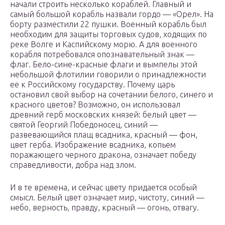
начали строить несколько кораблей. Главный и
самый большой корабль назвали гордо — «Орел». На
борту разместили 22 пушки. Военный корабль был
необходим для защиты торговых судов, ходящих по
реке Волге и Каспийскому морю. А для военного
корабля потребовался опознавательный знак —
флаг. Бело-сине-красные флаги и вымпелы этой
небольшой флотилии говорили о принадлежности
ее к Российскому государству. Почему царь
остановил свой выбор на сочетании белого, синего и
красного цветов? Возможно, он использовал
древний герб московских князей: белый цвет —
святой Георгий Победоносец, синий —
развевающийся плащ всадника, красный — фон,
цвет герба. Изображение всадника, копьем
поражающего черного дракона, означает победу
справедливости, добра над злом.
И в те времена, и сейчас цвету придается особый
смысл. Белый цвет означает мир, чистоту, синий —
небо, верность, правду, красный — огонь, отвагу.