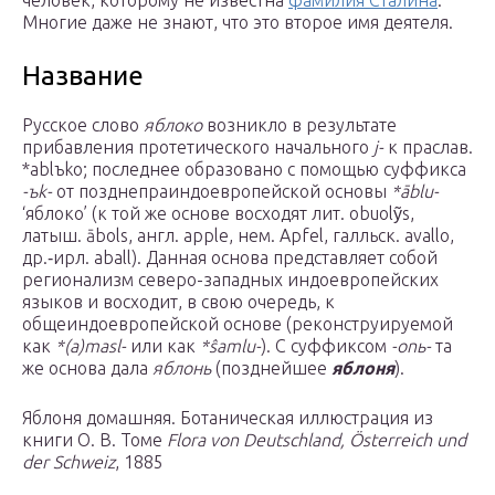
человек, которому не известна
фамилия Сталина
.
Многие даже не знают, что это второе имя деятеля.
Название
Русское слово
яблоко
возникло в результате
прибавления протетического начального
j-
к праслав.
*ablъko; последнее образовано с помощью суффикса
-ъk-
от позднепраиндоевропейской основы
*āblu-
‘яблоко’ (к той же основе восходят лит. obuolỹs,
латыш. ābols, англ. apple, нем. Apfel, галльск. avallo,
др.‑ирл. aball). Данная основа представляет собой
регионализм северо-западных индоевропейских
языков и восходит, в свою очередь, к
общеиндоевропейской основе (реконструируемой
как
*(a)masl-
или как
*ŝamlu-
). С суффиксом
-onь-
та
же основа дала
яблонь
(позднейшее
яблоня
).
Яблоня домашняя. Ботаническая иллюстрация из
книги О. В. Томе
Flora von Deutschland, Österreich und
der Schweiz
, 1885