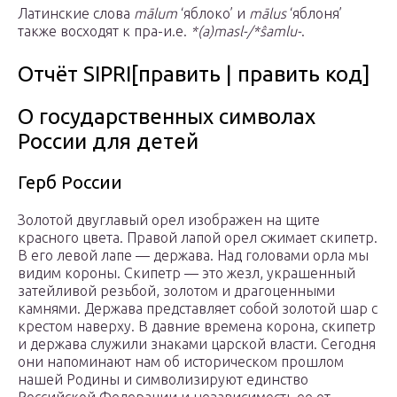
Латинские слова
mālum
‘яблоко’ и
mālus
‘яблоня’
также восходят к пра-и.е.
*(a)masl-/*ŝamlu-
.
Отчёт SIPRI[править | править код]
О государственных символах
России для детей
Герб России
Золотой двуглавый орел изображен на щите
красного цвета. Правой лапой орел сжимает скипетр.
В его левой лапе — держава. Над головами орла мы
видим короны. Скипетр — это жезл, украшенный
затейливой резьбой, золотом и драгоценными
камнями. Держава представляет собой золотой шар с
крестом наверху. В давние времена корона, скипетр
и держава служили знаками царской власти. Сегодня
они напоминают нам об историческом прошлом
нашей Родины и символизируют единство