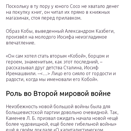
Поскольку в ту пору у юного Сосо не хватало денег
на покупку книг, он читал их прямо в книжных
магазинах, стоя перед прилавком.
Образ Кобы, выведенный Александром Казбеги,
произвёл на молодого Иосифа неизгладимое
впечатление.
«Он сам хотел стать вторым «Кобой», борцом и
героем, знаменитым, как этот последний, –
рассказывал друг детства Сталина, Иосиф
Иремашвили. –<…> Лицо его сияло от гордости и
радости, когда мы именовали его Кобой».
Роль во Второй мировой войне
Неизбежность новой большой войны была для
большевистской партии довольно очевидной. Так,
Каменев Л. Б. призвал ожидать начала новой «ещё
более чудовищной, ещё более гибельной войны»
ещё в своём докладе «О капиталистическом