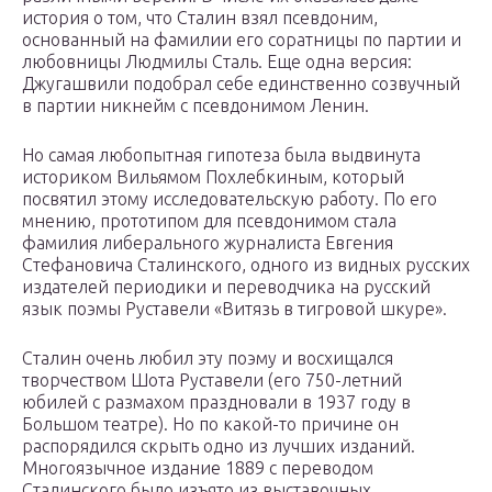
история о том, что Сталин взял псевдоним,
основанный на фамилии его соратницы по партии и
любовницы Людмилы Сталь. Еще одна версия:
Джугашвили подобрал себе единственно созвучный
в партии никнейм с псевдонимом Ленин.
Но самая любопытная гипотеза была выдвинута
историком Вильямом Похлебкиным, который
посвятил этому исследовательскую работу. По его
мнению, прототипом для псевдонимом стала
фамилия либерального журналиста Евгения
Стефановича Сталинского, одного из видных русских
издателей периодики и переводчика на русский
язык поэмы Руставели «Витязь в тигровой шкуре».
Сталин очень любил эту поэму и восхищался
творчеством Шота Руставели (его 750-летний
юбилей с размахом праздновали в 1937 году в
Большом театре). Но по какой-то причине он
распорядился скрыть одно из лучших изданий.
Многоязычное издание 1889 с переводом
Сталинского было изъято из выставочных