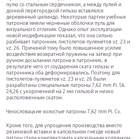
пулю со стальным сердечником, а между пулей и
донной перегородкой гильзы вставлялся
деревянный цилиндр. Некоторые партии учебных
патронов имели черненые оболочки пуль для
визуального отличия. Однако опыт эксплуатации
новой модификации показал, что она сильно
разбивает патронник пистолетов-пулеметов vz. 23 и
vz. 26. Причиной тому было повышенное усилие
воздействия возвратной пружины на затвор при
ручном досылании патрона в патронник, в
результате чего от соударения ската гильзы и
патронника оба деформировались. Поэтому для
пистолетов-пулеметов vz. 23 и vz. 26 были
разработаны специальные патроны 7,62 mm Pi. Sk.
24,26 с укороченной на 2 мм гильзой и низко
расположенным скатом.
Чехословацкие холостые патроны 7,62 mm Pi. Cv.
Кроме того, для упрощения производства вместо
резиновой вставки в капсюльном гнезде новый
патрон стали комплектовать капсюльным колпачком.