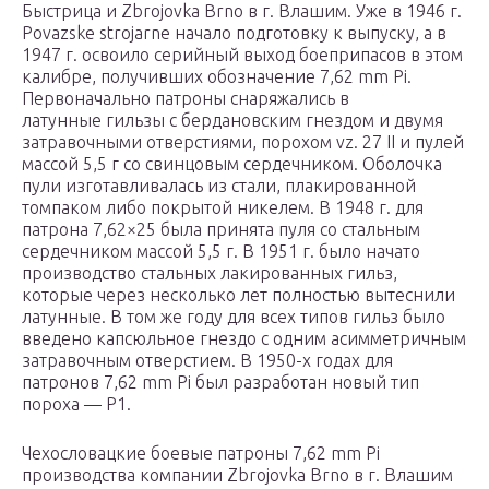
Быстрица и Zbrojovka Brno в г. Влашим. Уже в 1946 г.
Povazske strojarne начало подготовку к выпуску, а в
1947 г. освоило серийный выход боеприпасов в этом
калибре, получивших обозначение 7,62 mm Pi.
Первоначально патроны снаряжались в
латунные гильзы с бердановским гнездом и двумя
затравочными отверстиями, порохом vz. 27 II и пулей
массой 5,5 г со свинцовым сердечником. Оболочка
пули изготавливалась из стали, плакированной
томпаком либо покрытой никелем. В 1948 г. для
патрона 7,62×25 была принята пуля со стальным
сердечником массой 5,5 г. В 1951 г. было начато
производство стальных лакированных гильз,
которые через несколько лет полностью вытеснили
латунные. В том же году для всех типов гильз было
введено капсюльное гнездо с одним асимметричным
затравочным отверстием. В 1950-х годах для
патронов 7,62 mm Pi был разработан новый тип
пороха — Р1.
Чехословацкие боевые патроны 7,62 mm Pi
производства компании Zbrojovka Brno в г. Влашим