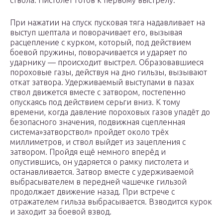
ствола. Пистолет готов к первому выстрелу.
При нажатии на спуск пусковая тяга надавливает на
выступ шептала и поворачивает его, вызывая
расцепление с курком, который, под действием
боевой пружины, поворачивается и ударяет по
ударнику — происходит выстрел. Образовавшиеся
пороховые газы, действуя на дно гильзы, вызывают
откат затвора. Удерживаемый выступами в пазах
ствол движется вместе с затвором, постепенно
опускаясь под действием серьги вниз. К тому
времени, когда давление пороховых газов упадёт до
безопасного значения, подвижная сцепленная
система»затворствол» пройдет около трёх
миллиметров, и ствол выйдет из зацепления с
затвором. Пройдя ещё немного вперёд и
опустившись, он ударяется о рамку пистолета и
останавливается. Затвор вместе с удерживаемой
выбрасывателем в передней чашечке гильзой
продолжает движение назад. При встрече с
отражателем гильза выбрасывается. Взводится курок
и заходит за боевой взвод.