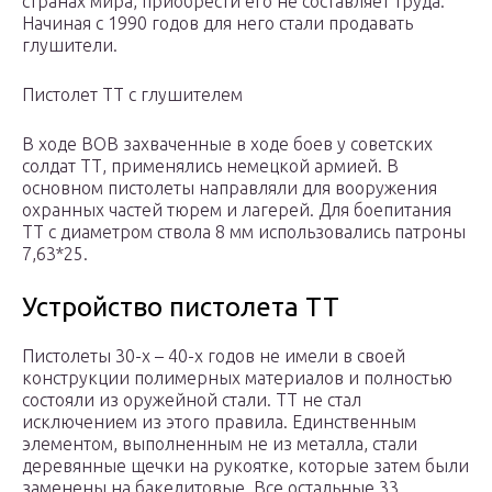
странах мира, приобрести его не составляет труда.
Начиная с 1990 годов для него стали продавать
глушители.
Пистолет ТТ с глушителем
В ходе ВОВ захваченные в ходе боев у советских
солдат ТТ, применялись немецкой армией. В
основном пистолеты направляли для вооружения
охранных частей тюрем и лагерей. Для боепитания
ТТ с диаметром ствола 8 мм использовались патроны
7,63*25.
Устройство пистолета ТТ
Пистолеты 30-х – 40-х годов не имели в своей
конструкции полимерных материалов и полностью
состояли из оружейной стали. ТТ не стал
исключением из этого правила. Единственным
элементом, выполненным не из металла, стали
деревянные щечки на рукоятке, которые затем были
заменены на бакелитовые. Все остальные 33