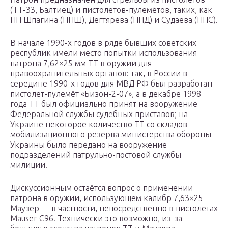
(ТТ-33, Балтиец) и пистолетов-пулемётов, таких, как
ПП Шпагина (ППШ), Дегтярева (ППД) и Судаева (ППС).
В начале 1990-х годов в ряде бывших советских
республик имели место попытки использования
патрона 7,62×25 мм ТТ в оружии для
правоохранительных органов: так, в России в
середине 1990-х годов для МВД РФ был разработан
пистолет-пулемёт «Бизон-2-07», а в декабре 1998
года ТТ был официально принят на вооружение
Федеральной службы судебных приставов; на
Украине некоторое количество ТТ со складов
мобилизационного резерва министерства обороны
Украины было передано на вооружение
подразделений патрульно-постовой службы
милиции.
Дискуссионным остаётся вопрос о применении
патрона в оружии, использующем калибр 7,63×25
Маузер — в частности, непосредственно в пистолетах
Mauser C96. Технически это возможно, из-за