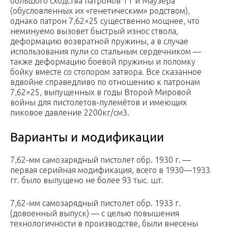
большого сходства патронов ТТ и Маузера
(обусловленных их «генетическим» родством),
однако патрон 7,62×25 существенно мощнее, что
неминуемо вызовет быстрый износ ствола,
деформацию возвратной пружины, а в случае
использования пули со стальным сердечником —
также деформацию боевой пружины и поломку
бойку вместе со стопором затвора. Все сказанное
вдвойне справедливо по отношению к патронам
7,62×25, выпущенных в годы Второй Мировой
войны для пистолетов-пулемётов и имеющих
пиковое давление 2200кг/см3.
Варианты и модификации
7,62-мм самозарядный пистолет обр. 1930 г. —
первая серийная модификация, всего в 1930—1933
гг. было выпущено не более 93 тыс. шт.
7,62-мм самозарядный пистолет обр. 1933 г.
(довоенный выпуск) — с целью повышения
технологичности в производстве, были внесены