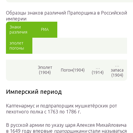
Образцы знаков различий Прапорщика в Российской
империи
Знаки
РИА
различия
эполет
погоны
…
Эполет
…
Погон
(1904)
запаса
(1904)
(1914)
(1904)
Имперский период
Каптенармус и подпрапорщик мушкетёрских рот
пехотного полка с 1763 по 1786 г.
В русской армии по указу царя Алексея Михайловича
в 1649 году впервые
прапорщиками
стали называться