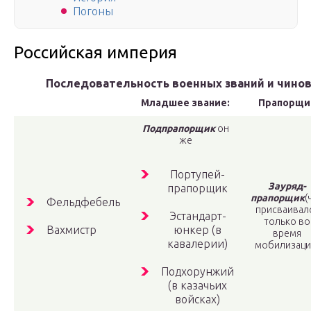
Погоны
Российская империя
Последовательность военных званий и чинов
Младшее звание:
Прапорщи
Подпрапорщик
он
же
Портупей-
Зауряд-
прапорщик
прапорщик
(
Фельдфебель
присваивал
Эстандарт-
только во
Вахмистр
юнкер
(в
время
кавалерии)
мобилизаци
Подхорунжий
(в казачьих
войсках)