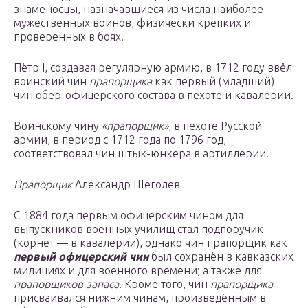
знаменосцы, назначавшиеся из числа наиболее
мужественных воинов, физически крепких и
проверенных в боях.
Пётр I, создавая регулярную армию, в 1712 году ввёл
воинский чин
прапорщика
как первый (младший)
чин обер-офицерского состава в пехоте и кавалерии.
Воинскому чину
«прапорщик»
, в пехоте Русской
армии, в период с 1712 года по 1796 год,
соответствовал чин штык-юнкера в артиллерии.
Прапорщик
Александр Щеголев
С 1884 года первым офицерским чином для
выпускников военных училищ стал подпоручик
(корнет — в кавалерии), однако чин прапорщик как
первый офицерский чин
был сохранён в кавказских
милициях и для военного времени; а также для
прапорщиков запаса
. Кроме того, чин
прапорщика
присваивался нижним чинам, произведённым в