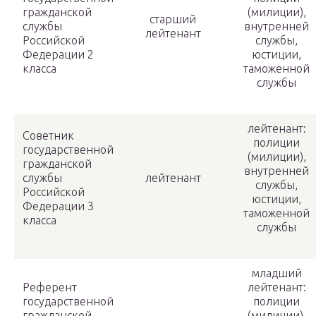
гражданской
(милиции),
старший
службы
внутренней
лейтенант
Российской
службы,
Федерации 2
юстиции,
класса
таможенной
службы
лейтенант:
Советник
полиции
государственной
(милиции),
гражданской
внутренней
службы
лейтенант
службы,
Российской
юстиции,
Федерации 3
таможенной
класса
службы
младший
Референт
лейтенант:
государственной
полиции
гражданской
(милиции),