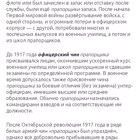
флоте или был зачислен в запас или отставку после
службы, были ещё
прапорщики
запаса. После начала
Первой мировой войны развёртывание войска, с
одной стороны, и огромные потери в офицерском
корпусе — с другой, потребовали многих и
поспешных выпусков из военных училищ, а потом и
из школ прапорщиков.
До 1917 года
офицерский чин
прапорщика
присваивался лицам, окончившим ускоренный курс
военных училищ или школ
прапорщиков
и сдавшим
экзамены по определённой программе. В военное
время допускалось также присвоение чина
прапорщика
за боевые отличия (без экзамена) унтер-
офицерам, имевшим высшее или среднее
образование. Обычно
прапорщики
назначались
командирами взводов и на соответствующие им
должности.
После Октябрьской революции 1917 года в ряде
белых армий чин
«прапорщик»
был упразднён,
однако все добровольно прибывавшие в ряды