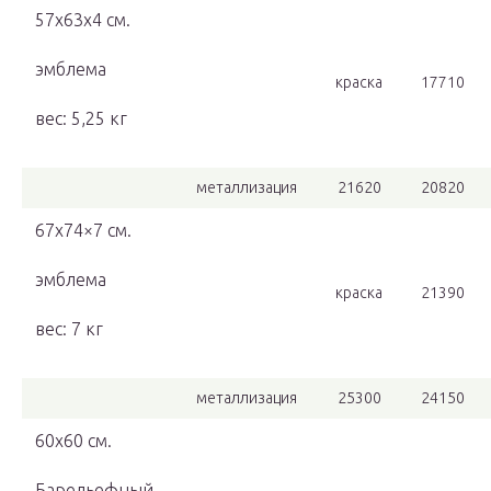
57х63х4 см.
эмблема
краска
17710
вес: 5,25 кг
металлизация
21620
20820
67х74×7 см.
эмблема
краска
21390
вес: 7 кг
металлизация
25300
24150
60х60 см.
Барельефный