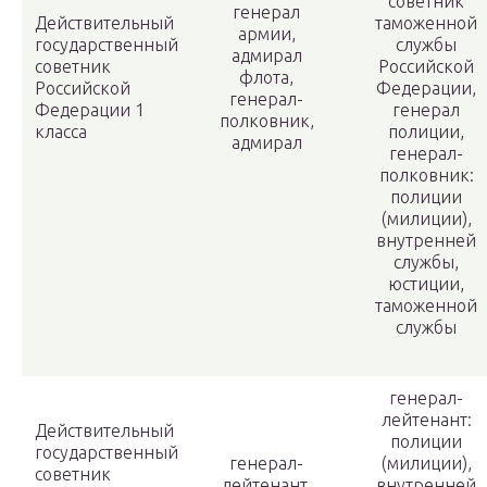
советник
генерал
Действительный
таможенной
армии,
государственный
службы
адмирал
советник
Российской
флота,
Российской
Федерации,
генерал-
Федерации 1
генерал
полковник,
класса
полиции,
адмирал
генерал-
полковник:
полиции
(милиции),
внутренней
службы,
юстиции,
таможенной
службы
генерал-
лейтенант:
Действительный
полиции
государственный
генерал-
(милиции),
советник
лейтенант,
внутренней