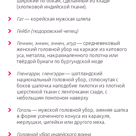
широкий по бокам, сделанный из кхади
(хлопковой индийской ткани).
Гат
— корейская мужская шляпа
Гейбл (тюдоровский чепец)
Геннин, эннин, эннен, атур
— средневековый
женский головной убор на каркасе из китового
уса, металла, накрахмаленного полотна или
твёрдой бумаги по бургундской моде
Гленгарри, гленгэрри
— шотландский
национальный головной убор, сплюснутая с
боков шапочка наподобие пилотки из плотной
шерстяной ткани с ленточками сзади, с
небольшим помпоном наверху
Гоголь
— мужской головной убор, зимняя шапка
в форме усеченного конуса из каракуля,
мерлушки, цигейки или другого меха.
Головной убор индейского воина