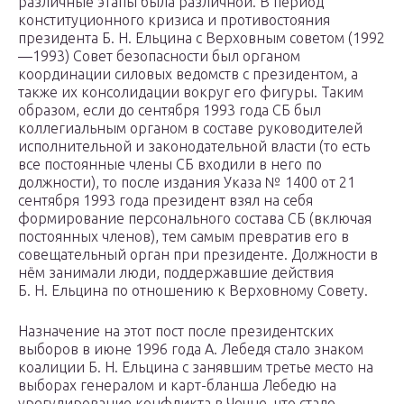
различные этапы была различной. В период
конституционного кризиса и противостояния
президента Б. Н. Ельцина с Верховным советом (1992
—1993) Совет безопасности был органом
координации силовых ведомств с президентом, а
также их консолидации вокруг его фигуры. Таким
образом, если до сентября 1993 года СБ был
коллегиальным органом в составе руководителей
исполнительной и законодательной власти (то есть
все постоянные члены СБ входили в него по
должности), то после издания Указа № 1400 от 21
сентября 1993 года президент взял на себя
формирование персонального состава СБ (включая
постоянных членов), тем самым превратив его в
совещательный орган при президенте. Должности в
нём занимали люди, поддержавшие действия
Б. Н. Ельцина по отношению к Верховному Совету.
Назначение на этот пост после президентских
выборов в июне 1996 года А. Лебедя стало знаком
коалиции Б. Н. Ельцина с занявшим третье место на
выборах генералом и карт-бланша Лебедю на
урегулирование конфликта в Чечне, что стало