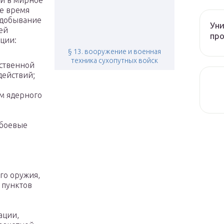
й в мирное
е время
 добывание
Уни
ей
про
ции:
§ 13. вооружение и военная
техника сухопутных войск
ственной
действий;
м ядерного
 боевые
го оружия,
 пунктов
ации,