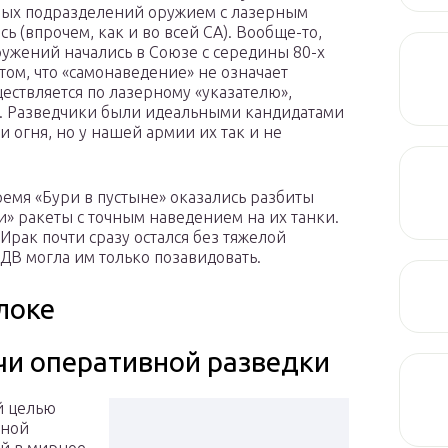
ных подразделений оружием с лазерным
ь (впрочем, как и во всей СА). Вообще-то,
ужений начались в Союзе с середины 80-х
 том, что «самонаведение» не означает
ществляется по лазерному «указателю»,
ы. Разведчики были идеальными кандидатами
 огня, но у нашей армии их так и не
емя «Бури в пустыне» оказались разбиты
» ракеты с точным наведением на их танки.
 Ирак почти сразу остался без тяжелой
ДВ могла им только позавидовать.
локе
чи оперативной разведки
й целью
вной