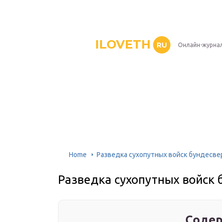
ILOVETH
RU
Онлайн-журна
Home
Разведка сухопутных войск бундесве
Разведка сухопутных войск 
Содер