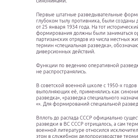
синонимами.
Первые штатные разведывательные форми
глубоком тылу противника, были созданы 
от 25 января 1934 года. На тот историческ
формирования должны были заниматься о
партизанских отрядов из числа местных жи
термин «специальная разведка», обознач
диверсионных действий.
Функции по ведению оперативной разведки
не распространялись.
В советской военной школе с 1950-х годо
выполняющих её, применялись как синон
разведка», «разведка специального назнач
«». Для формирований специальной разве
Вплоть до распада СССР официально суще
разведки в ВС СССР отрицалось, а сам тер
военной литературе относился исключител
этом в служебном делопроизводстве терми