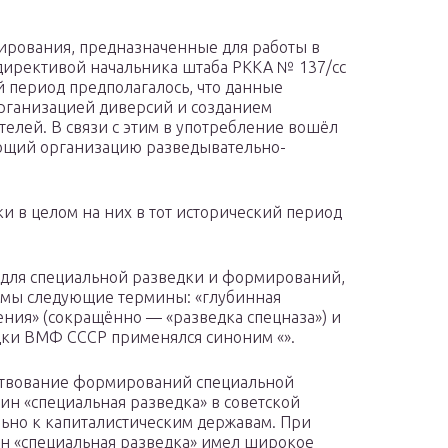
рования, предназначенные для работы в
директивой начальника штаба РККА № 137/сс
ий период предполагалось, что данные
рганизацией диверсий и созданием
телей. В связи с этим в употребление вошёл
ающий организацию разведывательно-
 в целом на них в тот исторический период
в для специальной разведки и формирований,
имы следующие термины: «глубинная
ения» (сокращённо — «разведка спецназа») и
дки ВМФ СССР применялся синоним «».
ствование формирований специальной
мин «специальная разведка» в советской
ьно к капиталистическим державам. При
н «специальная разведка» имел широкое