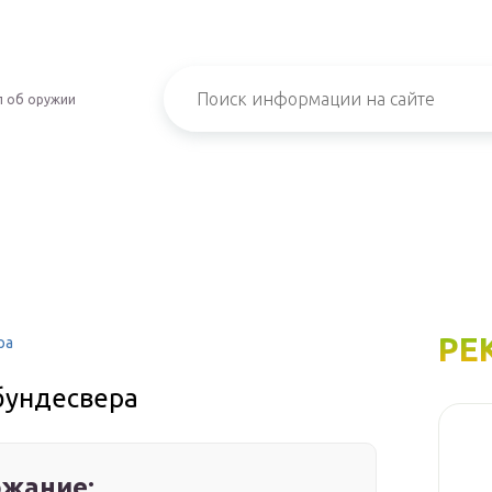
л об оружии
РЕ
ра
бундесвера
жание: