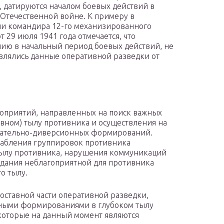
, датируются началом боевых действий в
Отечественной войне. К примеру в
и командира 12-го механизированного
т 29 июля 1941 года отмечается, что
ию в начальный период боевых действий, не
влялись данные оперативной разведки от
роприятий, направленных на поиск важных
ивном) тылу противника и осуществления на
вательно-диверсионных формирований.
лабления группировок противника
 тылу противника, нарушения коммуникаций
здания неблагоприятной для противника
о тылу.
оставной части оперативной разведки,
ными формированиями в глубоком тылу
которые на данный момент являются