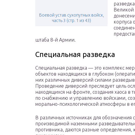
разведка
Великой 
Боевой устав сухопутных войск,
донесени
часть 3 (стр. 1 из 43)
корпуса о
соединен
предоста
штаба 8-й Армии.
Специальная разведка
Специальная разведка — это комплекс ме
объектов находящихся в глубоком (операт
них различных диверсий силами разведы
Проведение диверсий преследует цель ос
находящихся на фронте, создания хаоса в
по снабжению и управлению войсками, со
морально-психологической атмосферы в ег
В различных источниках для обозначения с
производимой наземными разведыватель
противника, даются разные определения, 