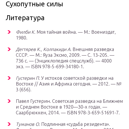
Сухопутные силы
Литература
Филби К.
Моя тайная война. — М.: Воениздат,
1980.
Дегтярев К., Колпакиди А.
Внешняя разведка
СССР. —
М.
: Яуза Эксмо, 2009. — С. 13-205. —
736 с. — (Энциклопедия спецслужб). — 4000
экз. — ISBN 978-5-699-34180-1.
Густерин П.
У истоков советской разведки на
Востоке // Азия и Африка сегодня. — 2012. — №
3 (656).
Павел Густерин. Советская разведка на Ближнем
и Среднем Востоке в 1920—30-х годах. —
Саарбрюккен, 2014. — ISBN 978-3-659-51691-7.
Туманов О.
Подлинная «судьба резидента».