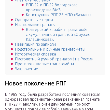
«Нетто» и «Аглень»
РПГ-22 и ПГ-22 болгарского
производства ВМЗ.
Конструкция РПГ-26 НПО «Базальт».
Одноразовые герои
Наствольные гранаты
Венгерский карабин-гранатомёт
с кумулятивной гранатой «Оружие
Калашникова».
Навигация по записям
Подствольные и ручные гранатомёты
Историческая справка
Пистолетный ручной гранатомёт в России
Противотанковые гранатомёты
Заключение
Новое поколение РПГ
В 1989 году была разработана последняя советская
одноразовая противотанковая реактивная граната
РПГ-27 «Таволга». Почти двукратный прирост
могущества повлёк за собой увеличение массы