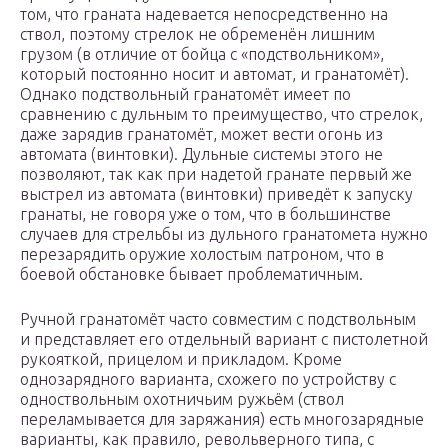
том, что граната надевается непосредственно на
ствол, поэтому стрелок не обременён лишним
грузом (в отличие от бойца с «подствольником»,
который постоянно носит и автомат, и гранатомёт).
Однако подствольный гранатомёт имеет по
сравнению с дульным то преимущество, что стрелок,
даже зарядив гранатомёт, может вести огонь из
автомата (винтовки). Дульные системы этого не
позволяют, так как при надетой гранате первый же
выстрел из автомата (винтовки) приведёт к запуску
гранаты, не говоря уже о том, что в большинстве
случаев для стрельбы из дульного гранатомета нужно
перезарядить оружие холостым патроном, что в
боевой обстановке бывает проблематичным.
Ручной гранатомёт часто совместим с подствольным
и представляет его отдельный вариант с пистолетной
рукояткой, прицелом и прикладом. Кроме
однозарядного варианта, схожего по устройству с
одноствольным охотничьим ружьём (ствол
переламывается для заряжания) есть многозарядные
варианты, как правило, револьверного типа, с