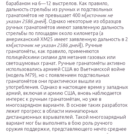
барабаном на 6—12 выстрелов. Как правило,
дальность стрельбы из ручных и подствольных
гранатомётов не превышает 400 м[
источник не
указан 2586 дней
]. Однако некоторые из образцов
ручных гранатомётов имеют заявленную дальность
стрельбы по площадям около километра (а
американский XM25 имеет заявленную дальность в 2
км[
источник не указан 2586 дней
]). Ручные
гранатомёты, как правило, применяются
полицейскими силами для метания газовых или
светошумовых гранат. Ручные гранатомёты активно
использовались армией США во Вьетнамской войне
(модель M79), но с появлением подствольных
гранатомётов они практически вышли из
употребления. Однако в настоящее время у западных
армий, включая и армию США, вновь наблюдается
интерес к ручным гранатомётам, но уже в
многозарядном варианте. В основе таких разработок
лежит прогресс в области миниатюрных
дистанционных взрывателей. Такой многозарядный
вариант мог бы выполнять в бою роль ручного
оружия поддержки, представляющего нечто среднее