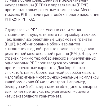
уступать более совершенным и эффективным
неуправляемым (ПТРК) и управляемым (ПТУР)
противотанковым ракетным комплексам. Место
тяжёлых РПГ заняли гранатомёты нового поколения
РПГ-29 и РПГ-32.
Одноразовые РПГ постепенно стали менять
снаряжение с кумулятивного на термобарическое.
Так, появились реактивные штурмовые гранаты
(РШГ). Комбинирование обоих вариантов
снаряжения в одной гранате привело к созданию
реактивной многоцелевой гранаты (РМГ). В других
странах помимо термобарических и кумулятивных
одноразовых РПГ производятся осколочные
противопехотные варианты. Для борьбы как
с пехотой, так и с бронетехникой разрабатываются
малогабаритные многофункциональные комплексы
калибром около 60 миллиметров. Например,
белорусский «Сапфир» можно объединять попарно
или по четыре штуки, получая аналог мощного
четырёхзарядного гранатомёта.