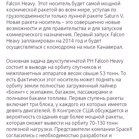
Falcon Heavy. Этот носитель будет самой мощной
космической ракетой во всем мире, уступая по
грузоподъемности только лунной ракете Saturn V.
Новая ракета-носитель – это совершенно новые
возможности и для правительства и для запусков
коммерческого назначения. Первый запуск Falcon
Heavy запланирован на 2014 год и будет
осуществляться с космодрома на мысе Канаверал.
Основная задача двухступенчатой РН Falcon Heavy
состоит в выводе на орбиту спутников и
межпланетных аппаратов весом свыше 53 тонн. То
есть фактически этот носитель может поднять на
орбиту земли полностью загруженный лайнер
«Боинг» с экипажем, багажом, пассажирами и
полными баками топлива. Первая ступень ракеты
включает три блока, у каждого из которых имеется
девять двигателей. В Конгрессе США обсуждается и
вероятность создания еще более мощной ракеты,
которая сможет вывести на орбиту 70-130 тонн
полезной нагрузки. Представители компании SpaceX
согласились с необходимостью разработки и