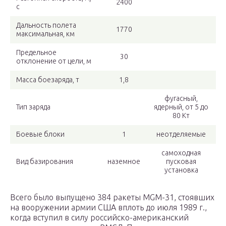
2400
с
Дальность полета
1770
максимальная, км
Предельное
30
отклонение от цели, м
Масса боезаряда, т
1,8
фугасный,
Тип заряда
ядерный, от 5 до
80 Кт
Боевые блоки
1
неотделяемые
самоходная
Вид базирования
наземное
пусковая
установка
Всего было выпущено 384 ракеты MGM-31, стоявших
на вооружении армии США вплоть до июля 1989 г.,
когда вступил в силу российско-американский