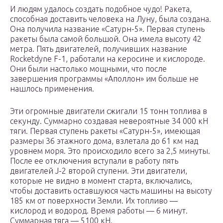
И людям удалось создать подобное чудо! Ракета,
способная доставить человека на Луну, была создана.
Она получила название «Сатурн-5». Первая ступень
ракеты была самой большой. Она имела высоту 42
метра. Пять двигателей, получивших название
Rocketdyne F-1, работали на керосине и кислороде.
Они были настолько мощными, что после
завершения программы «Аполлон» им больше не
нашлось применения.
Эти огромные двигатели сжигали 15 тонн топлива в
секунду. Суммарно создавая невероятные 34 000 кН
тяги. Первая ступень ракеты «Сатурн-5», имеющая
размеры 36 этажного дома, взлетала до 61 км над
уровнем моря. Это происходило всего за 2,5 минуты.
После ее отключения вступали в работу пять
двигателей J-2 второй ступени. Эти двигатели,
которые не видно в момент старта, включались,
чтобы доставить оставшуюся часть машины на высоту
185 км от поверхности Земли. Их топливо —
кислород и водород. Время работы — 6 минут.
Суммарная тяга — 5100 кН.