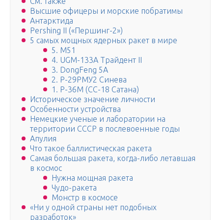
См. также
Высшие офицеры и морские побратимы
Антарктида
Pershing II («Першинг-2»)
5 самых мощных ядерных ракет в мире
5. М51
4. UGM-133A Трайдент II
3. DongFeng 5A
2. Р-29РМУ2 Синева
1. P-36M (СС-18 Сатана)
Историческое значение личности
Особенности устройства
Немецкие ученые и лаборатории на
территории СССР в послевоенные годы
Апулия
Что такое баллистическая ракета
Самая большая ракета, когда-либо летавшая
в космос
Нужна мощная ракета
Чудо-ракета
Монстр в космосе
«Ни у одной страны нет подобных
разработок»